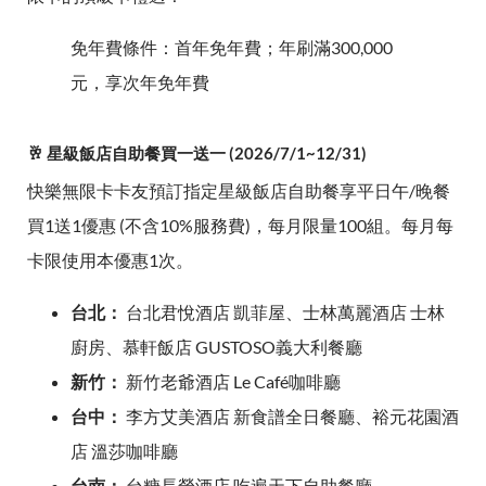
免年費條件：首年免年費；年刷滿300,000
元，享次年免年費
🥂 星級飯店自助餐買一送一 (2026/7/1~12/31)
快樂無限卡卡友預訂指定星級飯店自助餐享平日午/晚餐
買1送1優惠 (不含10%服務費)，每月限量100組。每月每
卡限使用本優惠1次。
台北：
台北君悅酒店 凱菲屋、士林萬麗酒店 士林
廚房、慕軒飯店 GUSTOSO義大利餐廳
新竹：
新竹老爺酒店 Le Café咖啡廳
台中：
李方艾美酒店 新食譜全日餐廳、裕元花園酒
店 溫莎咖啡廳
台南：
台糖長榮酒店 吃遍天下自助餐廳