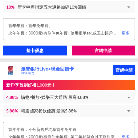
10%
新卡申辦指定五大通路加碼10%回饋
首年年費：首年免年費。
次年年費：3000元(有條件免年費), 使用帳單e化或玉山帳戶自動扣繳信用卡款或任消費一筆享免年費優惠。
更多
整卡優惠
官網申請
滙豐銀行Live+現金回饋卡
官網申請
VISA 御璽
新戶享首刷好禮1,000元 》
4.88%
購物/餐飲/娛樂三大通路 最高4.88%
5.88%
精選國家餐飲優惠 最高5.88%
首年年費：不分新舊戶均享首年免年費
次年年費：2000元(有條件免年費), 第二年起符合以下條件享年費優惠辦法 • 使用非紙本帳單(電子帳單或行動帳單)終身免年費 • 前一年消費滿 8 萬或 12 次享次年免年費
更多