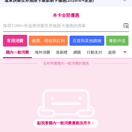
遠東快樂世界無限卡最新刷卡優惠(2026/8/4更新)
本卡全部優惠
搜尋7,000+有
遠東快樂世界無限卡
優惠的商家
常用消費
繳費、哩程與紅利
百貨與其他購物
餐飲外送
國內一般消費
海外消費
首刷禮
網購
行動支付
超商
超市
沒有專屬
國內一般消費
的優惠
國內一般消費
海外消費
首刷禮
網購
行動支付
超商
超市
量販店
點我看
國內一般消費
優惠信用卡