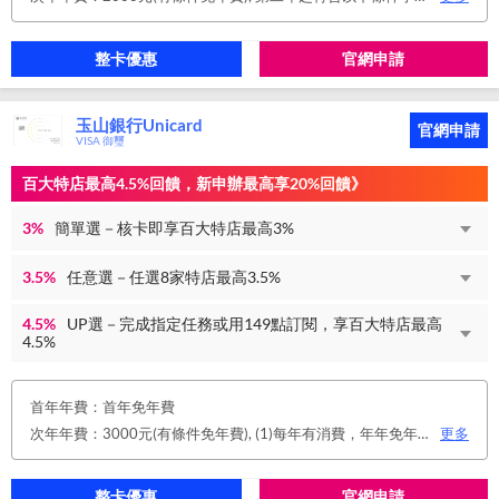
整卡優惠
官網申請
玉山銀行Unicard
官網申請
VISA 御璽
百大特店最高4.5%回饋，新申辦最高享20%回饋》
3%
簡單選－核卡即享百大特店最高3%
3.5%
任意選－任選8家特店最高3.5%
4.5%
UP選－完成指定任務或用149點訂閱，享百大特店最高
4.5%
首年年費：首年免年費
次年年費：3000元(有條件免年費), (1)每年有消費，年年免年費。或(2)同時使用玉山帳戶自動扣繳信用卡款及帳單e化期間享免年費優惠。
更多
整卡優惠
官網申請