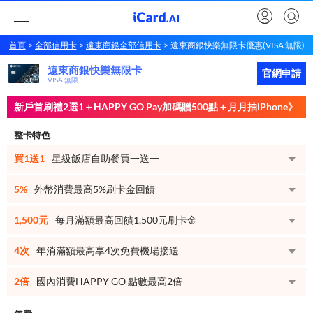
首頁
全部信用卡
遠東商銀全部信用卡
遠東商銀快樂無限卡優惠(VISA 無限)
遠東商銀快樂無限卡
遠東商銀
快樂無限卡
立即申請
官網申請
VISA 無限
新戶首刷禮2選1＋HAPPY GO Pay加碼贈500點＋月月抽iPhone》
整卡特色
買1送1
星級飯店自助餐買一送一
5%
外幣消費最高5%刷卡金回饋
1,500元
每月滿額最高回饋1,500元刷卡金
4次
年消滿額最高享4次免費機場接送
2倍
國內消費HAPPY GO 點數最高2倍