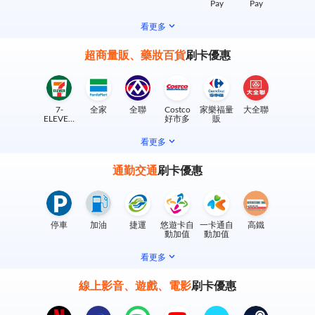
Pay
Pay
看更多
超商量販、藥妝百貨
刷卡優惠
7-
全家
全聯
Costco
家樂福量
大全聯
ELEVEN
好市多
販
實體門市
看更多
通勤交通
刷卡優惠
停車
加油
捷運
悠遊卡自
一卡通自
高鐵
動加值
動加值
看更多
線上影音、遊戲、電影
刷卡優惠