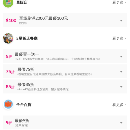
量販店
看更多
單筆刷滿2000元最優100元
$100
(愛買)
5星飯店餐廳
看更多
最優買一送一
5
折
(GUSTOSO義大利餐廳、溫莎咖啡廳(裕元)、士林廚房(士林萬麗)等)
最優75折
75
折
(香格里拉台北遠東國際大飯店餐廳、台南遠東香格里拉等)
最優85折
85
折
(Asia 49亞洲料理及酒廊、望月樓粵菜等)
全台百貨
看更多
最優9折
9
折
(遠東百貨)