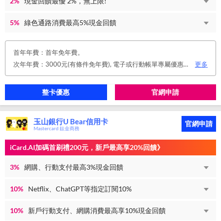
2%
現金回饋最優 2%，無上限!
5%
綠色通路消費最高5%現金回饋
首年年費：首年免年費。
次年年費：3000元(有條件免年費), 電子或行動帳單專屬優惠： 申請信用卡電子或行動對帳單且取消實體帳單，於電子/行動帳單申請期間，正、附卡皆享免年費之優惠。 年度消費減免辦法： 第2年起，以收取年費當年前12個月累計消費滿NT$150,000或不限金額消費12次，即免收次年年費。 年費：正卡NT$3,000、附卡NT$1,500，附卡6張(含)以內免年費。
更多
整卡優惠
官網申請
玉山銀行U Bear信用卡
官網申請
Mastercard 鈦金商務
iCard.AI加碼首刷禮200元，新戶最高享20%回饋》
3%
網購、行動支付最高3%現金回饋
10%
Netflix、ChatGPT等指定訂閱10%
10%
新戶行動支付、網購消費最高享10%現金回饋