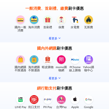
一般消費、首刷禮、繳費
刷卡優惠
國內一般
海外消費
首刷禮
保費
水電費
瓦斯費
消費
看更多
國內外網購
刷卡優惠
國內網購
海外網購
蝦皮購物
momo購
PChome
Yahoo購
不限通路
不限通路
物網
線上購物
物中心
看更多
綁行動支付
刷卡優惠
LINE Pay
街口支付
PX Pay
台灣Pay
Apple
Google