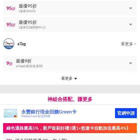
最優95折
95
折
(遠東SOGO)
最優95折
95
折
(遠東巨城購物中心)
eTag
看更多
最優9折
9
折
(eTag自動加值適用)
看更多
神組合搭配、賺更多
永豐銀行現金回饋Green卡
官網申請
Mastercard 鈦金商務
綠色通路最高5%，新戶首刷好禮3選1+悠遊卡自動加值最高4%》