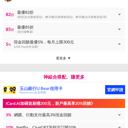
最優82折
82
折
(香宮(台北香格里拉)、醉月樓(台南香格里拉)、醉月樓(台北香格里拉)等)
最優85折
85
折
(望月樓粵菜)
現金回饋最優5%，每月上限300元
5
%
(LINE Pay合作店家)
看更多
神組合搭配、賺更多
玉山銀行U Bear信用卡
官網申請
Mastercard 鈦金商務
iCard.AI加碼首刷禮200元，新戶最高享20%回饋》
3%
網購、行動支付最高3%現金回饋
10%
Netflix、ChatGPT等指定訂閱10%