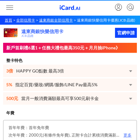
首頁
全部信用卡
遠東商銀全部信用卡
遠東商銀快樂信用卡優惠(JCB 晶緻)
遠東商銀快樂信用卡
遠東商銀
快樂信用卡
立即申請
官網申請
JCB 晶緻
新戶首刷禮6選1＋任務大禮包最高350元＋月月抽iPhone》
整卡特色
3倍
HAPPY GO點數 最高3倍
5%
指定百貨/藥妝/網購/服飾/LINE Pay最高5%
500元
當月一般消費滿額最高可享500元刷卡金
年費
首年年費：首年免年費
次年年費：2000元(有條件免年費), 正附卡合計累積消費滿新台幣6萬元(含)或12筆，即享次年免年費。
更多