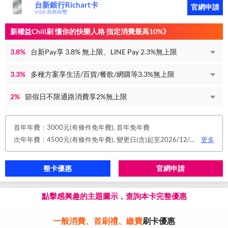
台新銀行Richart卡
官網申請
VISA 商務御璽
新權益Chill刷 懂你的快樂人格 指定消費最高10%》
3.8%
台新Pay享 3.8% 無上限、LINE Pay 2.3%無上限
3.3%
多種方案享生活/百貨/餐飲/網購等3.3%無上限
2%
節假日不限通路消費享2%無上限
首年年費：3000元(有條件免年費), 首年免年費
次年年費：4500元(有條件免年費), 變更日(含)起至2026/12/31止，符合原卡別之免年費消費條件 或 使用台新信用卡數位帳單(包含電子/行動帳單)且生效，即享免年費優惠。
更多
整卡優惠
官網申請
點擊感興趣的主題圖示，查詢本卡完整優惠
一般消費、首刷禮、繳費
刷卡優惠