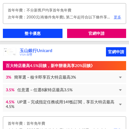
首年年費：不分新舊戶均享首年免年費
次年年費：2000元(有條件免年費), 第二年起符合以下條件享年費優惠辦法 • 使用非紙本帳單(電子帳單或行動帳單)終身免年費 • 前一年消費滿 8 萬或 12 次享次年免年費
更多
整卡優惠
官網申請
玉山銀行Unicard
官網申請
VISA 御璽
百大特店最高4.5%回饋，新申辦最高享20%回饋》
3%
簡單選－核卡即享百大特店最高3%
3.5%
任意選－任選8家特店最高3.5%
4.5%
UP選－完成指定任務或用149點訂閱，享百大特店最高
4.5%
首年年費：首年免年費