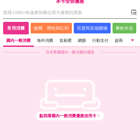
本卡全部優惠
搜尋7,000+有
遠東快樂信用卡
優惠的商家
常用消費
繳費、哩程與紅利
百貨與其他購物
餐飲外送
國內一般消費
海外消費
首刷禮
網購
行動支付
超商
超市
沒有專屬
國內一般消費
的優惠
國內一般消費
海外消費
首刷禮
網購
行動支付
超商
超市
量販店
點我看
國內一般消費
優惠信用卡