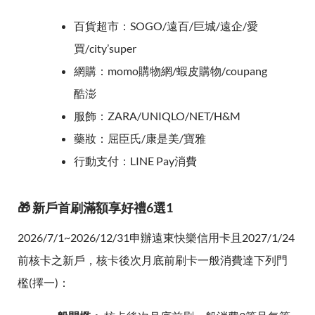
百貨超市：SOGO/遠百/巨城/遠企/愛
買/city’super
網購：momo購物網/蝦皮購物/coupang
酷澎
服飾：ZARA/UNIQLO/NET/H&M
藥妝：屈臣氏/康是美/寶雅
行動支付：LINE Pay消費
🎁 新戶首刷滿額享好禮6選1
2026/7/1~2026/12/31申辦遠東快樂信用卡且2027/1/24
前核卡之新戶，核卡後次月底前刷卡一般消費達下列門
檻(擇一)：