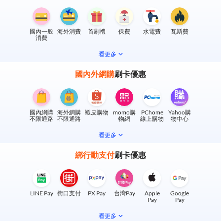
國內一般
海外消費
首刷禮
保費
水電費
瓦斯費
消費
看更多
國內外網購
刷卡優惠
國內網購
海外網購
蝦皮購物
momo購
PChome
Yahoo購
不限通路
不限通路
物網
線上購物
物中心
看更多
綁行動支付
刷卡優惠
LINE Pay
街口支付
PX Pay
台灣Pay
Apple
Google
Pay
Pay
看更多