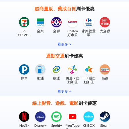
超商量販、藥妝百貨
刷卡優惠
7-
全家
全聯
Costco
家樂福量
大全聯
ELEVEN
好市多
販
實體門市
看更多
通勤交通
刷卡優惠
停車
加油
捷運
悠遊卡自
一卡通自
高鐵
動加值
動加值
看更多
線上影音、遊戲、電影
刷卡優惠
Netflix
Disney+
Spotify
YouTube
KKBOX
Steam