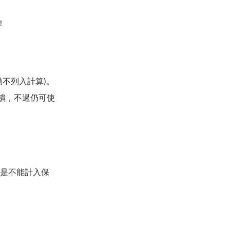
！
動不列入計算)。
回饋，不過仍可使
意是不能計入保