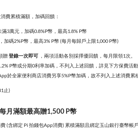
消費累積滿額，加碼回饋：
未滿3萬元，加碼0.8%P幣，最高1.8% P幣
，加碼2%P幣，最高3% P幣 (每月每歸戶上限1,000 P幣)
額贈
登錄一次即可
，兩項活動各別採擇優回饋，每月限領1次。
1.2% P幣或分期0利率加碼，不列入上述回饋，詳見下方保費活
錢包App於全家便利商店消費另享5%P幣加碼，故不列入上述消費
31止)
 每月滿額最高贈1,500 P幣
費 (含綁定 Pi 拍錢包App消費) 累積滿額且綁定玉山銀行臺幣
。