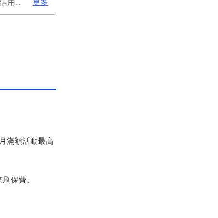
次年年費：3000元(有條件免年費), 前一年度使用 帳單e化 或玉山帳戶自動扣繳信用卡款 或任消費一筆享免年費優惠，每年重新計算免年費標準。
更多
每月滿額活動最高
來刷保費。