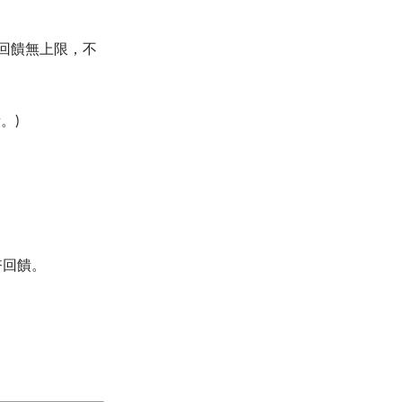
回饋無上限，不
。)
幣回饋。