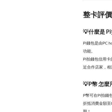
整卡評價
💡什麼是 
Pi錢包是由P
功能。
Pi拍錢包信用卡
近合作店家，相
💡P幣 怎
P幣可在Pi拍
折抵消費金額至
期！