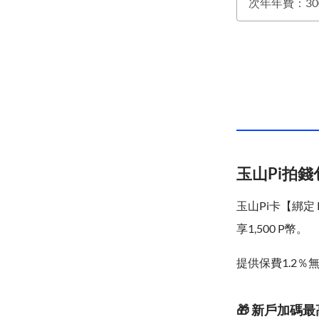
玉山Pi拍
玉山Pi卡【綁定
享1,500 P幣。
提供保費1.2％
🎁 新戶加碼