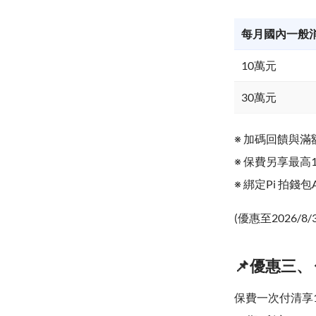
每月國內一般
10萬元
30萬元
※ 加碼回饋與滿
※ 保費另享最高
※ 綁定Pi 拍
(優惠至2026/8/
📌優惠三、 
保費一次付清享1