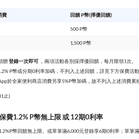
消費
回饋 P幣(擇優回饋)
500 P幣
1,500 P幣
額贈
登錄一次即可
，兩項活動各別採擇優回饋，每月限領1次。
1.2% P幣或分期0利率加碼，不列入上述回饋，詳見下方保費活
錢包App於全家便利商店消費另享5%P幣加碼，故不列入上述消費
31止)
保費1.2% P幣無上限 或 12期0利率
.2%P幣回饋無上限。或單筆滿6,000元登錄享6期0利率；單筆滿1