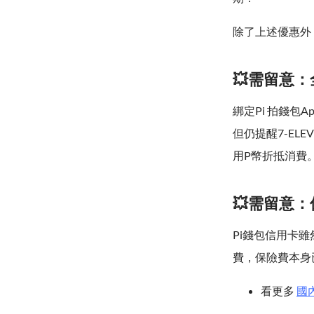
除了上述優惠外
💥需留意：
綁定Pi 拍錢包
但仍提醒7-EL
用P幣折抵消費
💥需留意
Pi錢包信用卡雖
費，保險費本身
看更多
國