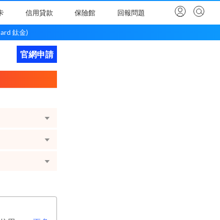
卡
信用貸款
保險館
回報問題
rd 鈦金)
官網申請
立即申請