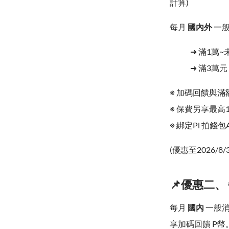
計算)
每月
國內外
一般
➜ 滿1萬~
➜ 滿3萬元
※ 加碼回饋與滿
※ 保費另享最高
※ 綁定Pi 拍
(優惠至2026/8/
📌優惠二、
每月
國內
一般消
享加碼回饋 P幣