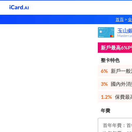
首頁
全
玉山銀
玉山
Masterc
新戶最高6%P
整卡特色
6%
新戶一般
3%
國內外消
1.2%
保費最高
年費
首年年費：首