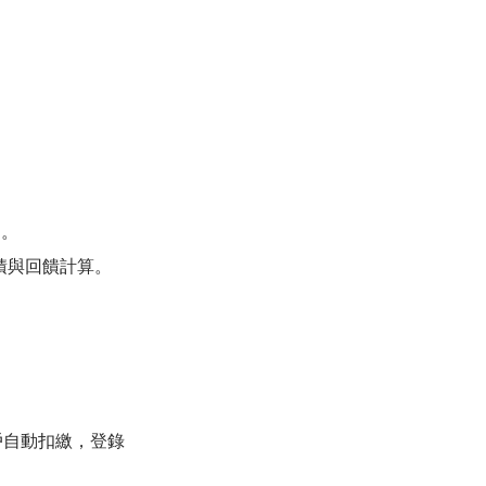
動。
累積與回饋計算。
帳戶自動扣繳，登錄