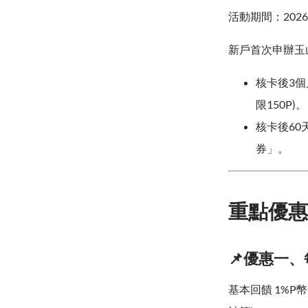
活動期間：2026/6
新戶首次申辦玉山
核卡後3個
限150P)。
核卡後60天
券」。
重點優惠
📌優惠一
基本回饋 1%P