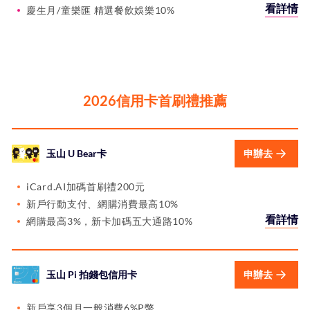
看詳情
慶生月/童樂匯 精選餐飲娛樂10%
2026信用卡首刷禮推薦
玉山 U Bear卡
申辦去
iCard.AI加碼首刷禮200元
新戶行動支付、網購消費最高10%
看詳情
網購最高3%，新卡加碼五大通路10%
玉山 Pi 拍錢包信用卡
申辦去
新戶享3個月一般消費6%P幣