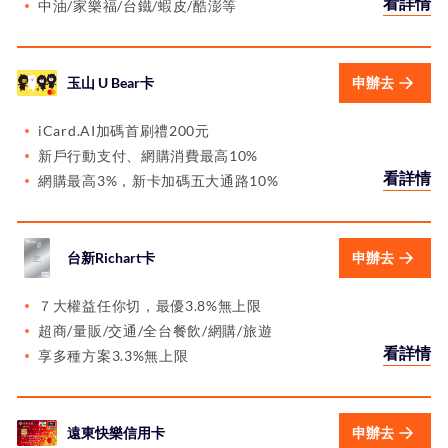
看詳情
中油/家樂福/台鐵/蝦皮/酷澎等
玉山 U Bear卡
申辦去
iCard.AI加碼首刷禮200元
新戶行動支付、網購消費最高10%
看詳情
網購最高3%，新卡加碼五大通路10%
台新Richart卡
申辦去
７大權益任你切，最優3.8%無上限
超商/量販/交通/全台餐飲/網購/旅遊
看詳情
享多種方案3.3%無上限
遠東快樂信用卡
申辦去