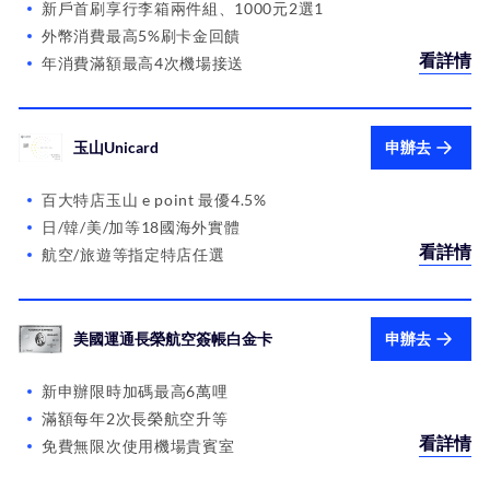
新戶首刷享行李箱兩件組、1000元2選1
外幣消費最高5%刷卡金回饋
看詳情
年消費滿額最高4次機場接送
玉山Unicard
申辦去
百大特店玉山 e point 最優4.5%
日/韓/美/加等18國海外實體
看詳情
航空/旅遊等指定特店任選
美國運通長榮航空簽帳白金卡
申辦去
新申辦限時加碼最高6萬哩
滿額每年2次長榮航空升等
看詳情
免費無限次使用機場貴賓室