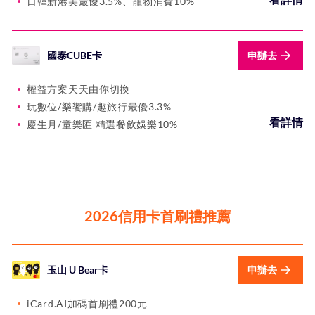
日韓新港美最優3.5%、寵物消費10%
國泰CUBE卡
申辦去
權益方案天天由你切換
玩數位/樂饗購/趣旅行最優3.3%
看詳情
慶生月/童樂匯 精選餐飲娛樂10%
2026信用卡首刷禮推薦
玉山 U Bear卡
申辦去
iCard.AI加碼首刷禮200元