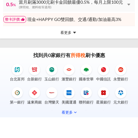
當月刷滿3000元刷卡金回饋最優0.5%，每月上限100元
0.5
%
(牌照稅、燃料稅等適用)
現金+HAPPY GO雙回饋、交通/通勤/加油最高3%
整卡評價
看更多
找到共
0
家銀行有
所得稅
刷卡優惠
台北富邦
台新銀行
玉山銀行
滙豐銀行
國泰世華
中國信託
永豐銀行
第一銀行
遠東商銀
台灣樂天
美國運通
聯邦銀行
星展銀行
元大銀行
看更多
兆豐銀行
華南銀行
新光銀行
合作金庫
彰化銀行
上海銀行
渣打銀行