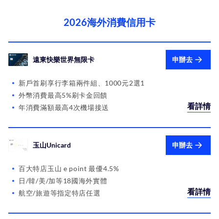
2026海外消費信用卡
遠東快樂世界無限卡
申辦去
新戶首刷享行李箱兩件組、1000元2選1
外幣消費最高5%刷卡金回饋
看詳情
年消費滿額最高4次機場接送
玉山Unicard
申辦去
百大特店玉山 e point 最優4.5%
日/韓/美/加等18國海外實體
看詳情
航空/旅遊等指定特店任選