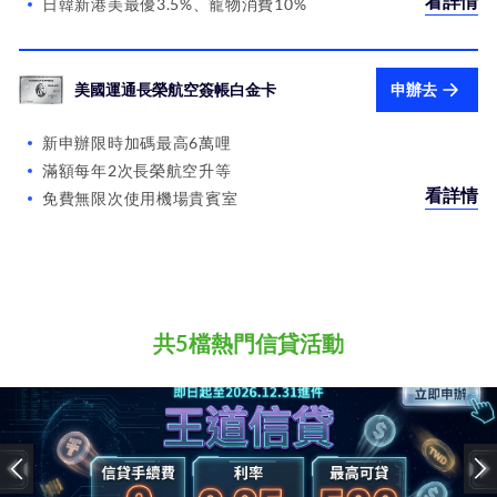
看詳情
日韓新港美最優3.5%、寵物消費10%
美國運通長榮航空簽帳白金卡
申辦去
新申辦限時加碼最高6萬哩
滿額每年2次長榮航空升等
看詳情
免費無限次使用機場貴賓室
共5檔熱門信貸活動