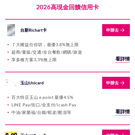
2026高現金回饋信用卡
凱基銀行
土地銀行
臺灣銀行
台灣企銀
台中銀行
日盛銀行
安泰銀行
台新Richart卡
申辦去
陽信銀行
高雄銀行
三信商銀
華泰商銀
王道銀行
板信商銀
LINE Bank
７大權益任你切，最優3.8%無上限
超商/量販/交通/全台餐飲/網購/旅遊
將來銀行
花旗銀行
看詳情
享多種方案3.3%無上限
玉山Unicard
申辦去
百大特店玉山 e point 最優4.5%
LINE Pay/街口/全支付/icash Pay
看詳情
中油/家樂福/台鐵/蝦皮/酷澎等