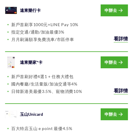
遠東樂行卡
申辦去
新戶首刷享1000元+LINE Pay 10%
指定交通/通勤/加油最優3%
看詳情
月月刷滿額享免費洗車/市區停車
遠東樂家⁺卡
申辦去
新戶首刷好禮4選1 + 任務大禮包
國內餐廳/生活量販/加油交通等4%
看詳情
日韓新港美最優3.5%、寵物消費10%
玉山Unicard
申辦去
百大特店玉山 e point 最優4.5%