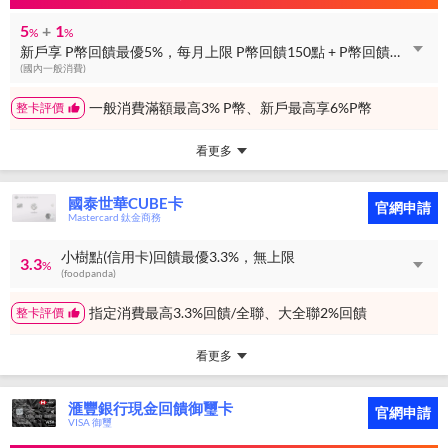
5
+
1
%
%
新戶享 P幣回饋最優5%，每月上限 P幣回饋150點 + P幣回饋最優1%，無上限
(國內一般消費)
一般消費滿額最高3% P幣、新戶最高享6%P幣
整卡評價
看更多
國泰世華CUBE卡
官網申請
Mastercard 鈦金商務
小樹點(信用卡)回饋最優3.3%，無上限
3.3
%
(foodpanda)
指定消費最高3.3%回饋/全聯、大全聯2%回饋
整卡評價
看更多
滙豐銀行現金回饋御璽卡
官網申請
VISA 御璽