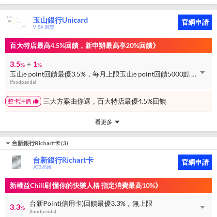
玉山銀行Unicard
官網申請
VISA 御璽
百大特店最高4.5%回饋，新申辦最高享20%回饋》
3.5
+
1
%
%
玉山e point回饋最優3.5%，每月上限玉山e point回饋5000點 + 玉山e point回饋最優1%，無上限
(foodpanda)
三大方案由你選，百大特店最優4.5%回饋
整卡評價
看更多
台新銀行Richart卡
(
3
)
台新銀行Richart卡
官網申請
JCB 晶緻
新權益Chill刷 懂你的快樂人格 指定消費最高10%》
台新Point(信用卡)回饋最優3.3%，無上限
3.3
%
(foodpanda)