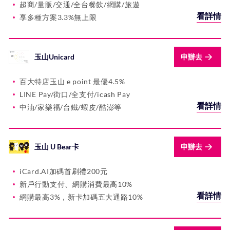
超商/量販/交通/全台餐飲/網購/旅遊
將來銀行
花旗銀行
看詳情
享多種方案3.3%無上限
玉山Unicard
申辦去
百大特店玉山 e point 最優4.5%
LINE Pay/街口/全支付/icash Pay
看詳情
中油/家樂福/台鐵/蝦皮/酷澎等
玉山 U Bear卡
申辦去
iCard.AI加碼首刷禮200元
新戶行動支付、網購消費最高10%
看詳情
網購最高3%，新卡加碼五大通路10%