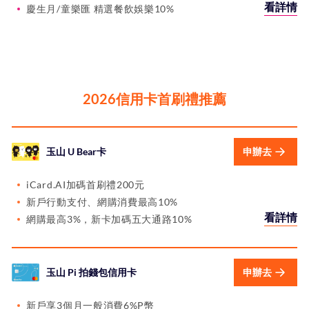
看詳情
慶生月/童樂匯 精選餐飲娛樂10%
2026信用卡首刷禮推薦
玉山 U Bear卡
申辦去
iCard.AI加碼首刷禮200元
新戶行動支付、網購消費最高10%
看詳情
網購最高3%，新卡加碼五大通路10%
玉山 Pi 拍錢包信用卡
申辦去
新戶享3個月一般消費6%P幣