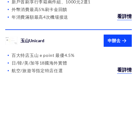
新戶首刷享行李箱兩件組、1000元2選1
外幣消費最高5%刷卡金回饋
看詳情
年消費滿額最高4次機場接送
玉山Unicard
申辦去
百大特店玉山 e point 最優4.5%
日/韓/美/加等18國海外實體
看詳情
航空/旅遊等指定特店任選
美國運通長榮航空簽帳白金卡
申辦去
新申辦限時加碼最高6萬哩
滿額每年2次長榮航空升等
看詳情
免費無限次使用機場貴賓室