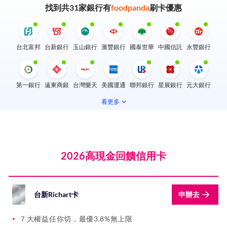
找到共
31
家銀行有
foodpanda
刷卡優惠
台北富邦
台新銀行
玉山銀行
滙豐銀行
國泰世華
中國信託
永豐銀行
第一銀行
遠東商銀
台灣樂天
美國運通
聯邦銀行
星展銀行
元大銀行
看更多
兆豐銀行
華南銀行
新光銀行
合作金庫
彰化銀行
上海銀行
渣打銀行
2026高現金回饋信用卡
凱基銀行
土地銀行
臺灣銀行
台灣企銀
台中銀行
日盛銀行
安泰銀行
台新Richart卡
申辦去
陽信銀行
高雄銀行
三信商銀
華泰商銀
王道銀行
板信商銀
LINE Bank
７大權益任你切，最優3.8%無上限