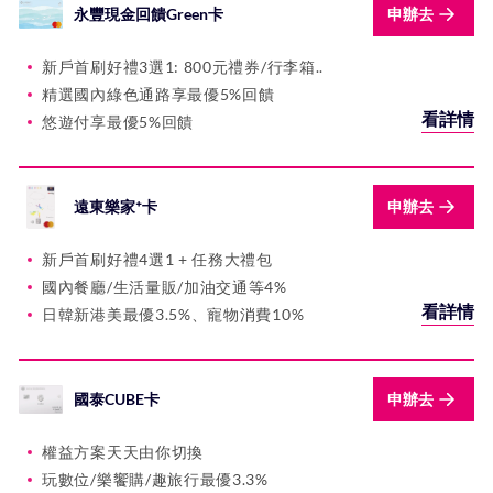
永豐現金回饋Green卡
申辦去
新戶首刷好禮3選1: 800元禮券/行李箱..
精選國內綠色通路享最優5%回饋
看詳情
悠遊付享最優5%回饋
遠東樂家⁺卡
申辦去
新戶首刷好禮4選1 + 任務大禮包
國內餐廳/生活量販/加油交通等4%
看詳情
日韓新港美最優3.5%、寵物消費10%
國泰CUBE卡
申辦去
權益方案天天由你切換
玩數位/樂饗購/趣旅行最優3.3%