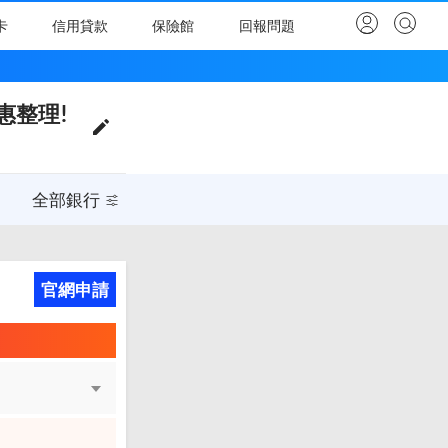
卡
信用貸款
保險館
回報問題
【胖老爹信用卡】2026年8月最新推薦｜共15家銀行有優惠整理! 新戶享刷卡金回饋最優10%
惠整理!
全部銀行
全部銀行
官網申請