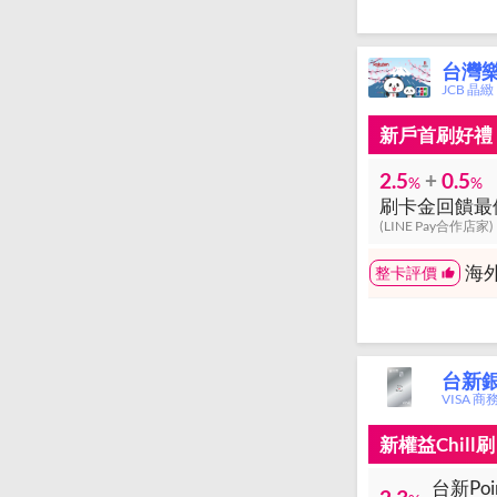
台灣樂天
JCB 晶緻
新戶首刷好禮：
2.5
+
0.5
%
%
刷卡金回饋最優
(LINE Pay合作店家)
海
整卡評價
台新銀行
VISA 
新權益Chil
台新Po