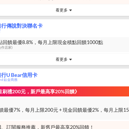
看更多
銀行傳說對決聯名卡
璽
點回饋最優8.8%，每月上限現金積點回饋1000點
y合作店家)
看更多
行U Bear信用卡
card 鈦金商務
加碼首刷禮200元，新戶最高享20%回饋》
購、訂閱服務推薦，新舊戶最高享20%回饋！