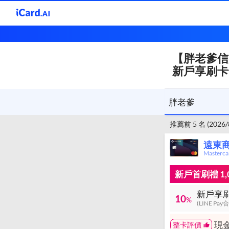
【胖老爹信
胖老爹
新戶享刷卡
胖老爹
推薦前 5 名 (2026
遠東
Masterc
新戶首刷禮 1,0
新戶享刷
10
%
(LINE Pa
現金
整卡評價