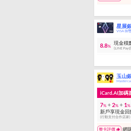
星展
VISA 御
現金積
8.8
%
(LINE Pa
玉山銀
Master
iCard.AI
7
+
2
+
1
%
%
%
(行動支付合作店家)
網
整卡評價