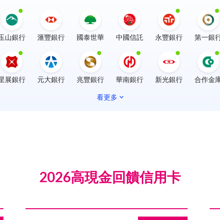
玉山銀行
滙豐銀行
國泰世華
中國信託
永豐銀行
第一銀
星展銀行
元大銀行
兆豐銀行
華南銀行
新光銀行
合作金
看更多
土地銀行
臺灣銀行
台灣企銀
台中銀行
日盛銀行
安泰銀
銀
華泰商銀
王道銀行
板信商銀
LINE Bank
將來銀行
2026高現金回饋信用卡