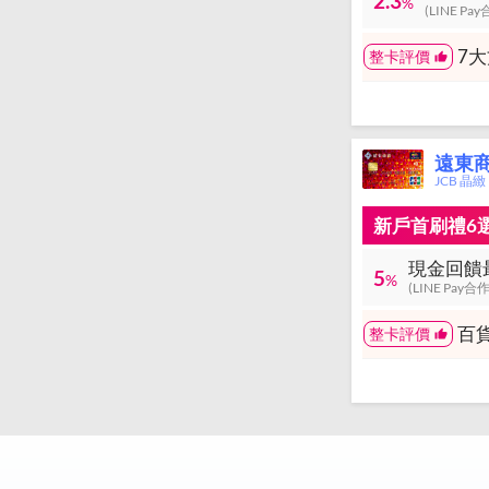
2.3
%
(LINE Pa
7
整卡評價
遠東
JCB 晶緻
新戶首刷禮6選
現金回饋
5
%
(LINE Pay合
百貨
整卡評價