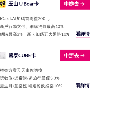
玉山 U Bear卡
申辦去
iCard.AI加碼首刷禮200元
新戶行動支付、網購消費最高10%
看詳情
網購最高3%，新卡加碼五大通路10%
國泰CUBE卡
申辦去
權益方案天天由你切換
玩數位/樂饗購/趣旅行最優3.3%
看詳情
慶生月/童樂匯 精選餐飲娛樂10%