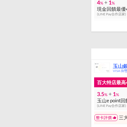
4
+
1
%
%
現金回饋最優4
(LINE Pay合作店家)
玉山銀行
VISA 御
百大特店最高4
3.5
+
1
%
%
(LINE Pay合作店家)
三
整卡評價