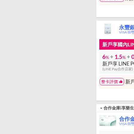
永豐銀
VISA 御
新戶享國內LI
6
+
1.5
+
0
%
%
(LINE Pay合作店家)
新戶
整卡評價
合作金庫i享樂
合作
VISA 御