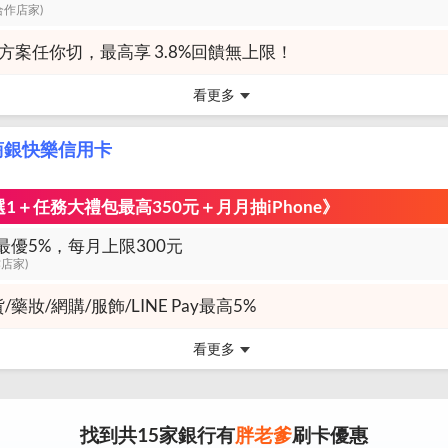
y合作店家)
大方案任你切，最高享 3.8%回饋無上限！
看更多
商銀快樂信用卡
1＋任務大禮包最高350元＋月月抽iPhone》
最優5%，每月上限300元
作店家)
/藥妝/網購/服飾/LINE Pay最高5%
看更多
找到共
15
家銀行有
胖老爹
刷卡優惠