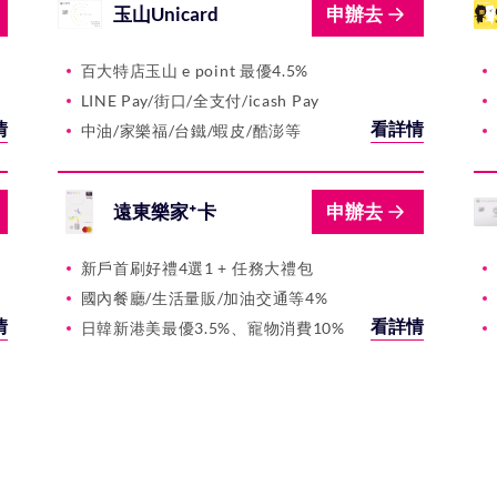
玉山Unicard
申辦去
百大特店玉山 e point 最優4.5%
LINE Pay/街口/全支付/icash Pay
情
看詳情
中油/家樂福/台鐵/蝦皮/酷澎等
遠東樂家⁺卡
申辦去
新戶首刷好禮4選1 + 任務大禮包
國內餐廳/生活量販/加油交通等4%
情
看詳情
日韓新港美最優3.5%、寵物消費10%