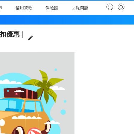
卡
信用貸款
保險館
回報問題
【KKday 信用卡】2026年8月推薦、比較31家銀行刷卡折扣優惠｜新卡友享現金回饋最優7%再加2%+1%
折扣優惠｜
全部銀行