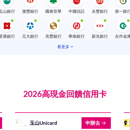
玉山銀行
滙豐銀行
國泰世華
中國信託
永豐銀行
第一銀
星展銀行
元大銀行
兆豐銀行
華南銀行
新光銀行
合作金
看更多
土地銀行
臺灣銀行
台灣企銀
台中銀行
日盛銀行
安泰銀
銀
華泰商銀
王道銀行
板信商銀
LINE Bank
將來銀行
2026高現金回饋信用卡
玉山Unicard
申辦去