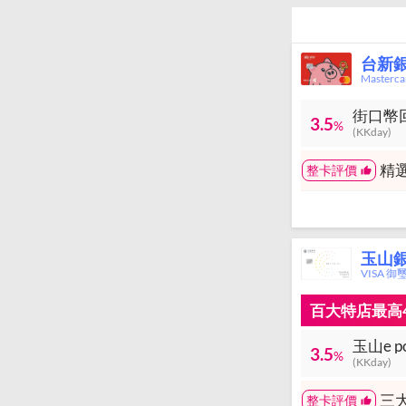
台新
Master
街口幣回
3.5
%
(KKday)
精選
整卡評價
玉山銀行
VISA 御
百大特店最高4
玉山e p
3.5
%
(KKday)
三
整卡評價