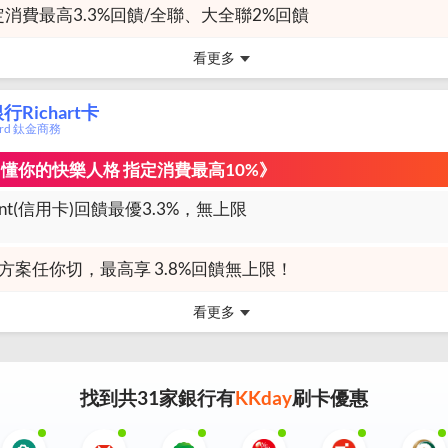
定消費最高3.3%回饋/全聯、大全聯2%回饋
看更多
Richart卡
card 鈦金商務
l刷 懂你的快樂人格 指定消費最高10%》
int(信用卡)回饋最優3.3%，無上限
大方案任你切，最高享 3.8%回饋無上限！
看更多
找到共
31
家銀行有
KKday
刷卡優惠