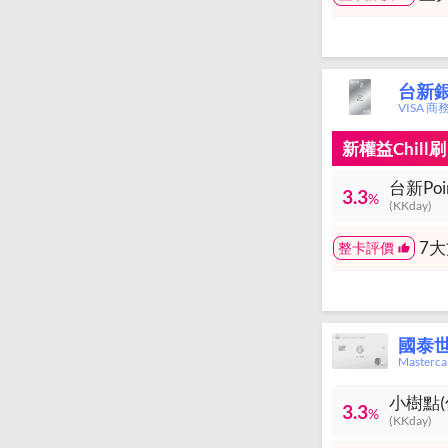
台新銀行
VISA 
新權益Chil
台新Po
3.3
%
(KKday)
7
整卡評價
國泰世
Master
小樹點(
3.3
%
(KKday)