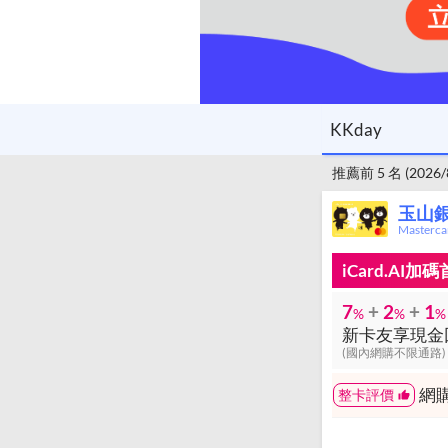
KKday
推薦前 5 名 (2026
玉山銀
Master
iCard.AI
7
+
2
+
1
%
%
%
(國內網購不限通路)
網
整卡評價