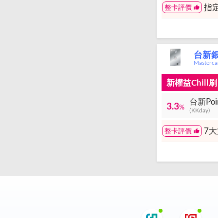
指
整卡評價
台新銀行
Master
新權益Chil
台新Po
3.3
%
(KKday)
7
整卡評價