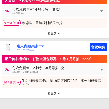
大全聯JCB卡最高12% 福利點限時送》
每次免費停車1小時，每日限1次
1
hr
(台灣聯通)
市場唯一回饋福利點的卡片！
整卡評價
看更多
遠東商銀樂家⁺卡
官網申請
Mastercard 鈦金
新戶首刷禮4選1＋任務大禮包最高350元＋月月抽iPhone》
每次免費停車2小時，每月最多5次
2
hr
(嘟嘟房、24TPS永固等)
生活消費最高4%、寵物商店醫院10%、海外消費最高
整卡評價
3.5%
看更多