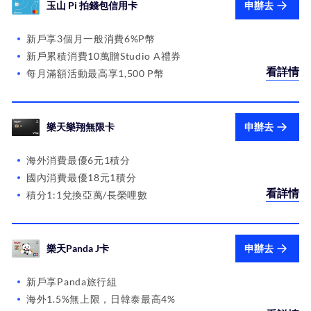
玉山 Pi 拍錢包信用卡
申辦去
新戶享3個月一般消費6%P幣
新戶累積消費10萬贈Studio A禮券
看詳情
每月滿額活動最高享1,500 P幣
樂天樂翔無限卡
申辦去
海外消費最優6元1積分
國內消費最優18元1積分
看詳情
積分1:1兌換亞萬/長榮哩數
樂天Panda J卡
申辦去
新戶享Panda旅行組
海外1.5%無上限，日韓泰最高4%