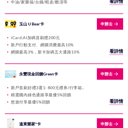
看詳情
中油/家樂福/台鐵/蝦皮/酷澎等
玉山 U Bear卡
申辦去
iCard.AI加碼首刷禮200元
新戶行動支付、網購消費最高10%
看詳情
網購最高3%，新卡加碼五大通路10%
永豐現金回饋Green卡
申辦去
新戶首刷好禮3選1: 800元禮券/行李箱..
精選國內綠色通路享最優5%回饋
看詳情
悠遊付享最優5%回饋
遠東樂家⁺卡
申辦去