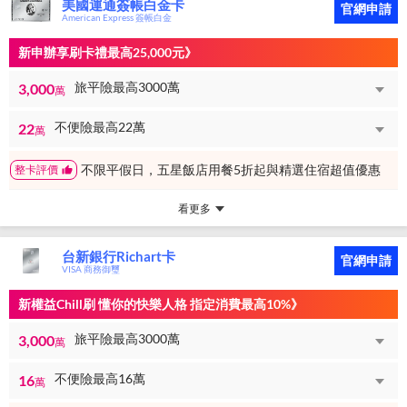
美國運通簽帳白金卡
官網申請
American Express 簽帳白金
新申辦享刷卡禮最高25,000元》
旅平險最高3000萬
3,000
萬
不便險最高22萬
22
萬
不限平假日，五星飯店用餐5折起與精選住宿超值優惠
整卡評價
看更多
台新銀行Richart卡
官網申請
VISA 商務御璽
新權益Chill刷 懂你的快樂人格 指定消費最高10%》
旅平險最高3000萬
3,000
萬
不便險最高16萬
16
萬