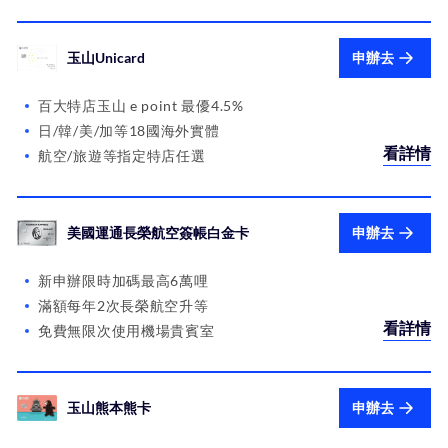
玉山Unicard
申辦去
百大特店玉山 e point 最優4.5%
日/韓/美/加等18國海外實體
看詳情
航空/旅遊等指定特店任選
美國運通長榮航空簽帳白金卡
申辦去
新申辦限時加碼最高6萬哩
滿額每年2次長榮航空升等
看詳情
免費無限次使用機場貴賓室
玉山熊本熊卡
申辦去