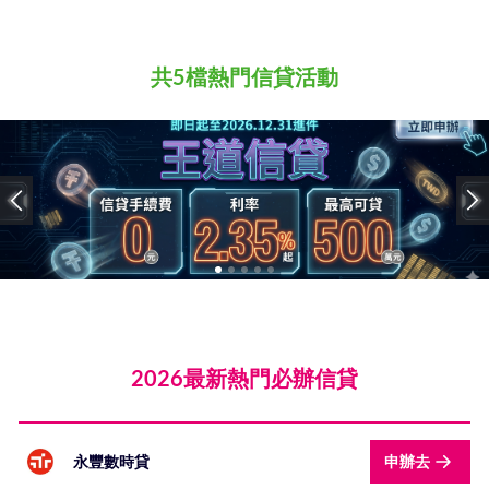
共5檔熱門信貸活動
2026最新熱門必辦信貸
永豐數時貸
申辦去