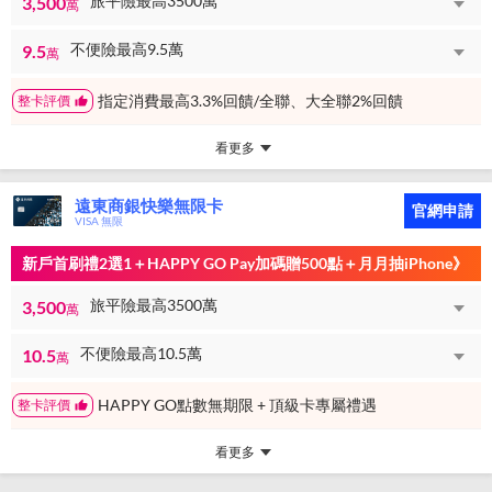
旅平險最高3500萬
3,500
萬
不便險最高9.5萬
9.5
萬
指定消費最高3.3%回饋/全聯、大全聯2%回饋
整卡評價
看更多
遠東商銀快樂無限卡
官網申請
VISA 無限
新戶首刷禮2選1＋HAPPY GO Pay加碼贈500點＋月月抽iPhone》
旅平險最高3500萬
3,500
萬
不便險最高10.5萬
10.5
萬
HAPPY GO點數無期限 + 頂級卡專屬禮遇
整卡評價
看更多