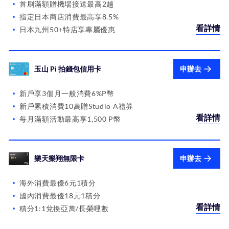
首刷滿額贈機場接送最高2趟
指定日本商店消費最高享8.5%
看詳情
日本九州50+特店享專屬優惠
玉山 Pi 拍錢包信用卡
申辦去
新戶享3個月一般消費6%P幣
新戶累積消費10萬贈Studio A禮券
看詳情
每月滿額活動最高享1,500 P幣
樂天樂翔無限卡
申辦去
海外消費最優6元1積分
國內消費最優18元1積分
看詳情
積分1:1兌換亞萬/長榮哩數