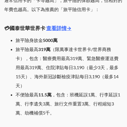
通常信用卡的「卡等越高」，旅平險的保額越高，但相對的
年費也越高。以下為推薦的「旅平險信用卡」：
💳國泰世華世界卡
查看詳情→
旅平險身故金
5000萬
旅平險最高
319萬
（限萬事達卡世界卡/世界商務
卡），包含：醫療費用最高319萬、緊急醫療運送費
用最高319萬、住院津貼每日3,190（最少3天，最多
15天）、海外新冠診斷檢疫津貼每日3,190（最多14
天）
不便險最高
11.5萬
，包含：班機延誤1萬、行李延誤1
萬、行李遺失3萬、旅行文件重置3萬、行程縮短3
萬、劫機補償5千。