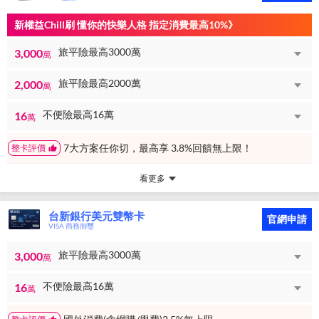
新權益Chill刷 懂你的快樂人格 指定消費最高10%》
旅平險最高3000萬
3,000
萬
旅平險最高2000萬
2,000
萬
不便險最高16萬
16
萬
7大方案任你切，最高享 3.8%回饋無上限！
整卡評價
看更多
台新銀行美元雙幣卡
官網申請
VISA 商務御璽
旅平險最高3000萬
3,000
萬
不便險最高16萬
16
萬