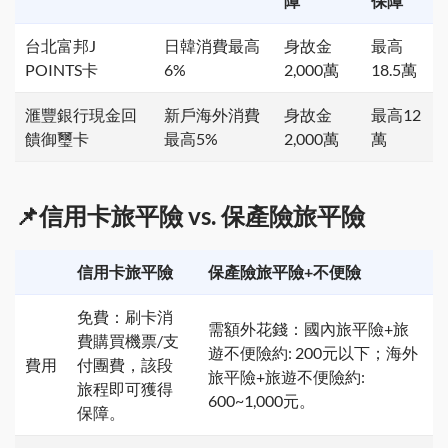
障
保障
台北富邦J
日韓消費最高
身故金
最高
POINTS卡
6%
2,000萬
18.5萬
滙豐銀行現金回
新戶海外消費
身故金
最高12
饋御璽卡
最高5%
2,000萬
萬
📌信用卡旅平險 vs. 保產險旅平險
信用卡旅平險
保產險旅平險+不便險
免費：刷卡消
需額外花錢：國內旅平險+旅
費購買機票/支
遊不便險約: 200元以下；海外
費用
付團費，該段
旅平險+旅遊不便險約:
旅程即可獲得
600~1,000元。
保障。