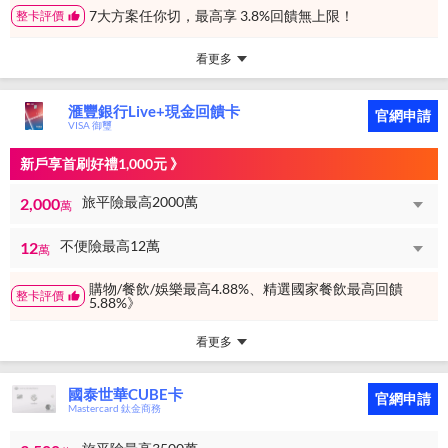
7大方案任你切，最高享 3.8%回饋無上限！
整卡評價
看更多
滙豐銀行Live+現金回饋卡
官網申請
VISA 御璽
新戶享首刷好禮1,000元 》
旅平險最高2000萬
2,000
萬
不便險最高12萬
12
萬
購物/餐飲/娛樂最高4.88%、精選國家餐飲最高回饋
整卡評價
5.88%》
看更多
國泰世華CUBE卡
官網申請
Mastercard 鈦金商務