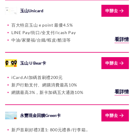
玉山Unicard
申辦去
百大特店玉山 e point 最優4.5%
LINE Pay/街口/全支付/icash Pay
看詳情
中油/家樂福/台鐵/蝦皮/酷澎等
玉山 U Bear卡
申辦去
iCard.AI加碼首刷禮200元
新戶行動支付、網購消費最高10%
看詳情
網購最高3%，新卡加碼五大通路10%
永豐現金回饋Green卡
申辦去
新戶首刷好禮3選1: 800元禮券/行李箱..