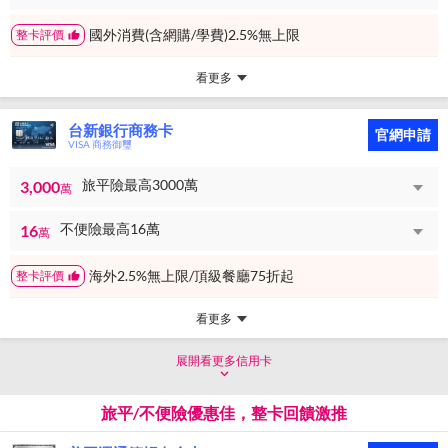
國外消費(含網購/學費)2.5%無上限
整卡評價
看更多
台新銀行商務卡
官網申請
VISA 商務御璽
旅平險最高3000萬
3,000
萬
不便險最高16萬
16
萬
海外2.5%無上限/頂級餐廳75折起
整卡評價
看更多
展開看更多信用卡
旅平/不便險優惠佳，整卡回饋激推