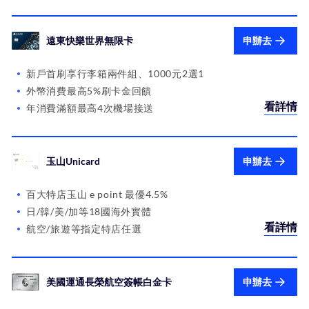
遠東快樂世界無限卡
申辦去
新戶首刷享行李箱兩件組、1000元2選1
外幣消費最高5%刷卡金回饋
看詳情
年消費滿額最高4次機場接送
玉山Unicard
申辦去
百大特店玉山 e point 最優4.5%
日/韓/美/加等18國海外實體
看詳情
航空/旅遊等指定特店任選
美國運通長榮航空簽帳白金卡
申辦去