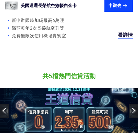
美國運通長榮航空簽帳白金卡
申辦去
新申辦限時加碼最高6萬哩
滿額每年2次長榮航空升等
看詳情
免費無限次使用機場貴賓室
共5檔熱門信貸活動