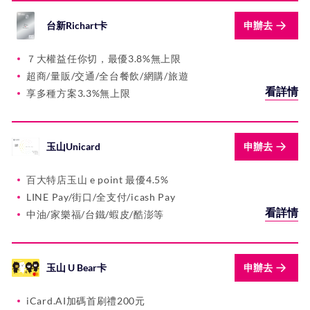
台新Richart卡
申辦去
７大權益任你切，最優3.8%無上限
超商/量販/交通/全台餐飲/網購/旅遊
看詳情
享多種方案3.3%無上限
玉山Unicard
申辦去
百大特店玉山 e point 最優4.5%
LINE Pay/街口/全支付/icash Pay
看詳情
中油/家樂福/台鐵/蝦皮/酷澎等
玉山 U Bear卡
申辦去
iCard.AI加碼首刷禮200元