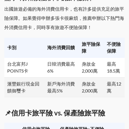
出國旅遊必備的海外消費信用卡，也有許多提供充足的旅平
險保障。如果覺得申辦多張卡很麻煩，推薦申辦以下熱門海
外消費信用卡，同時享有旅遊不便險保障！
旅平險保
不便險
卡別
海外消費回饋
障
保障
台北富邦J
日韓消費最高
身故金
最高
POINTS卡
6%
2,000萬
18.5萬
滙豐銀行現金回
新戶海外消費
身故金
最高12
饋御璽卡
最高5%
2,000萬
萬
📌信用卡旅平險 vs. 保產險旅平險
信用卡旅平險
保產險旅平險+不便險