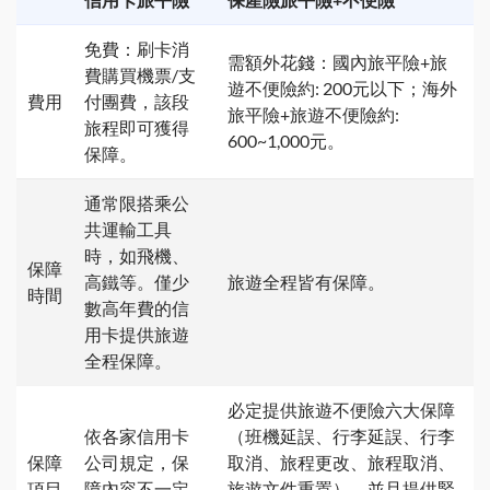
免費：刷卡消
需額外花錢：國內旅平險+旅
費購買機票/支
遊不便險約: 200元以下；海外
費用
付團費，該段
旅平險+旅遊不便險約:
旅程即可獲得
600~1,000元。
保障。
通常限搭乘公
共運輸工具
時，如飛機、
保障
高鐵等。僅少
旅遊全程皆有保障。
時間
數高年費的信
用卡提供旅遊
全程保障。
必定提供旅遊不便險六大保障
依各家信用卡
（班機延誤、行李延誤、行李
保障
公司規定，保
取消、旅程更改、旅程取消、
項目
障內容不一定
旅遊文件重置），並且提供緊