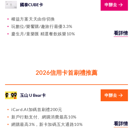
國泰CUBE卡
申辦去
權益方案天天由你切換
玩數位/樂饗購/趣旅行最優3.3%
看詳情
慶生月/童樂匯 精選餐飲娛樂10%
2026信用卡首刷禮推薦
玉山 U Bear卡
申辦去
iCard.AI加碼首刷禮200元
新戶行動支付、網購消費最高10%
看詳情
網購最高3%，新卡加碼五大通路10%