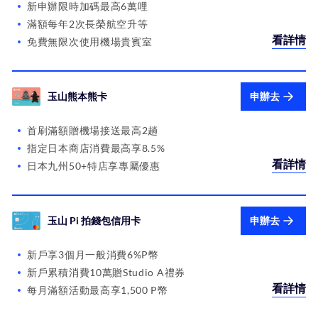
新申辦限時加碼最高6萬哩
滿額每年2次長榮航空升等
看詳情
免費無限次使用機場貴賓室
玉山熊本熊卡
申辦去
首刷滿額贈機場接送最高2趟
指定日本商店消費最高享8.5%
看詳情
日本九州50+特店享專屬優惠
玉山 Pi 拍錢包信用卡
申辦去
新戶享3個月一般消費6%P幣
新戶累積消費10萬贈Studio A禮券
看詳情
每月滿額活動最高享1,500 P幣