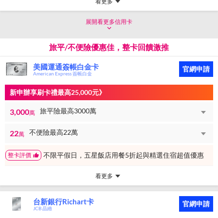
看更多
展開看更多信用卡
旅平/不便險優惠佳，整卡回饋激推
美國運通簽帳白金卡
官網申請
American Express 簽帳白金
新申辦享刷卡禮最高25,000元》
旅平險最高3000萬
3,000
萬
不便險最高22萬
22
萬
不限平假日，五星飯店用餐5折起與精選住宿超值優惠
整卡評價
看更多
台新銀行Richart卡
官網申請
JCB 晶緻