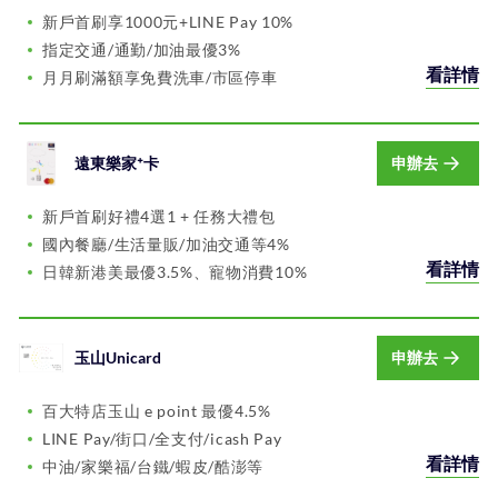
新戶首刷享1000元+LINE Pay 10%
指定交通/通勤/加油最優3%
看詳情
月月刷滿額享免費洗車/市區停車
遠東樂家⁺卡
申辦去
新戶首刷好禮4選1 + 任務大禮包
國內餐廳/生活量販/加油交通等4%
看詳情
日韓新港美最優3.5%、寵物消費10%
玉山Unicard
申辦去
百大特店玉山 e point 最優4.5%
LINE Pay/街口/全支付/icash Pay
看詳情
中油/家樂福/台鐵/蝦皮/酷澎等