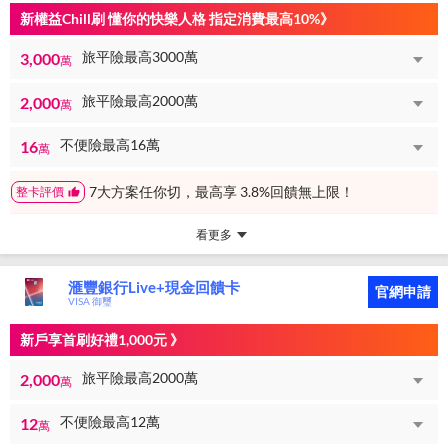
新權益Chill刷 懂你的快樂人格 指定消費最高10%》
旅平險最高3000萬
3,000
萬
旅平險最高2000萬
2,000
萬
不便險最高16萬
16
萬
7大方案任你切，最高享 3.8%回饋無上限！
整卡評價
看更多
滙豐銀行Live+現金回饋卡
官網申請
VISA 御璽
新戶享首刷好禮1,000元 》
旅平險最高2000萬
2,000
萬
不便險最高12萬
12
萬