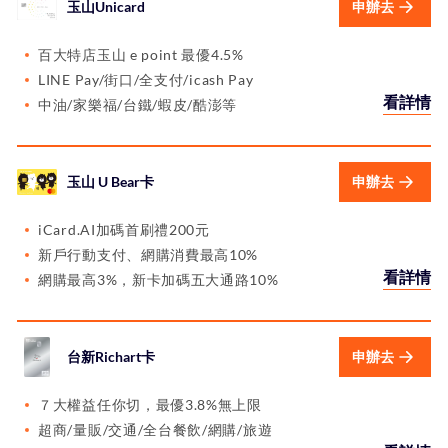
玉山Unicard
申辦去
百大特店玉山 e point 最優4.5%
LINE Pay/街口/全支付/icash Pay
看詳情
中油/家樂福/台鐵/蝦皮/酷澎等
玉山 U Bear卡
申辦去
iCard.AI加碼首刷禮200元
新戶行動支付、網購消費最高10%
看詳情
網購最高3%，新卡加碼五大通路10%
台新Richart卡
申辦去
７大權益任你切，最優3.8%無上限
超商/量販/交通/全台餐飲/網購/旅遊