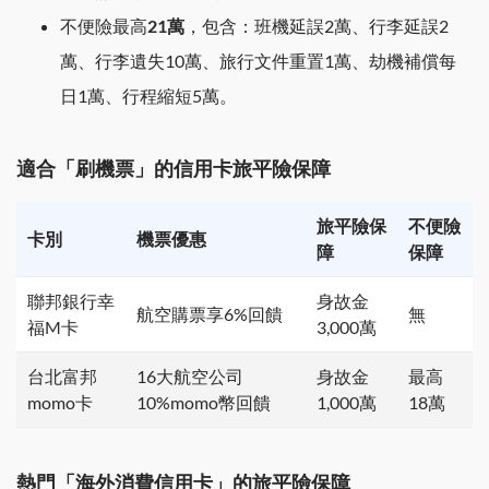
不便險最高
21萬
，包含：班機延誤2萬、行李延誤2
萬、行李遺失10萬、旅行文件重置1萬、劫機補償每
日1萬、行程縮短5萬。
適合「刷機票」的信用卡旅平險保障
旅平險保
不便險
卡別
機票優惠
障
保障
聯邦銀行幸
身故金
航空購票享6%回饋
無
福M卡
3,000萬
台北富邦
16大航空公司
身故金
最高
momo卡
10%momo幣回饋
1,000萬
18萬
熱門「海外消費信用卡」的旅平險保障