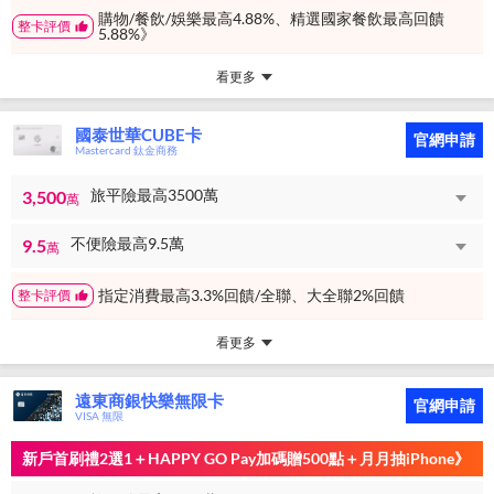
購物/餐飲/娛樂最高4.88%、精選國家餐飲最高回饋
整卡評價
5.88%》
看更多
國泰世華CUBE卡
官網申請
Mastercard 鈦金商務
旅平險最高3500萬
3,500
萬
不便險最高9.5萬
9.5
萬
指定消費最高3.3%回饋/全聯、大全聯2%回饋
整卡評價
看更多
遠東商銀快樂無限卡
官網申請
VISA 無限
新戶首刷禮2選1＋HAPPY GO Pay加碼贈500點＋月月抽iPhone》