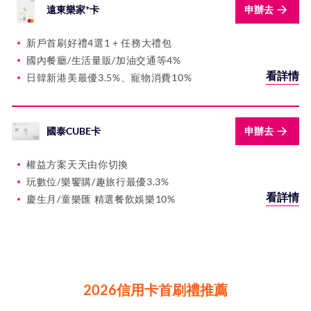
遠東樂家⁺卡
申辦去
新戶首刷好禮4選1 + 任務大禮包
國內餐廳/生活量販/加油交通等4%
看詳情
日韓新港美最優3.5%、寵物消費10%
國泰CUBE卡
申辦去
權益方案天天由你切換
玩數位/樂饗購/趣旅行最優3.3%
看詳情
慶生月/童樂匯 精選餐飲娛樂10%
2026信用卡首刷禮推薦