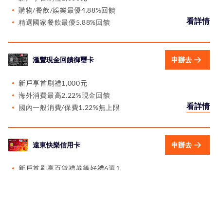
購物/餐飲/娛樂最優4.88%回饋
看詳情
精選國家餐飲最優5.88%回饋
滙豐現金回饋御璽卡
申辦去
新戶享首刷禮1,000元
海外消費最高2.22%現金回饋
看詳情
國內一般消費/保費1.22%無上限
遠東快樂信用卡
申辦去
新戶首刷享百貨禮券等好禮6選1
指定網購/百貨/服飾/LINE Pay最高5%
看詳情
HAPPY GO點數最高 3 倍送