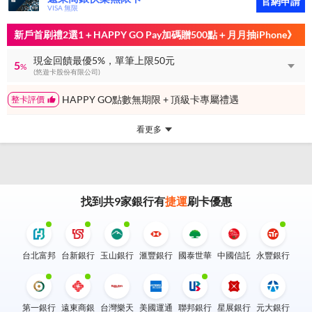
官網申請
VISA 無限
新戶首刷禮2選1＋HAPPY GO Pay加碼贈500點＋月月抽iPhone》
現金回饋最優5%，單筆上限50元
5
%
(悠遊卡股份有限公司)
HAPPY GO點數無期限 + 頂級卡專屬禮遇
整卡評價
看更多
找到共
9
家銀行有
捷運
刷卡優惠
台北富邦
台新銀行
玉山銀行
滙豐銀行
國泰世華
中國信託
永豐銀行
第一銀行
遠東商銀
台灣樂天
美國運通
聯邦銀行
星展銀行
元大銀行