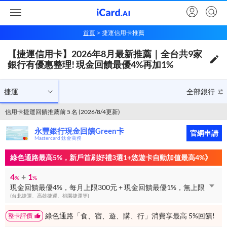
首頁
捷運信用卡推薦
【捷運信用卡】2026年8月最新推薦｜全台共9家銀行有優惠整理! 現金回饋最優4%再加1%
【捷運信用卡】2026年8月最新推薦｜全台共9家
捷運
全部銀行
銀行有優惠整理! 現金回饋最優4%再加1%
捷運
全部銀行
信用卡捷運回饋推薦前 5 名 (2026/8/4更新)
永豐銀行現金回饋Green卡
官網申請
Mastercard 鈦金商務
綠色通路最高5%，新戶首刷好禮3選1+悠遊卡自動加值最高4%》
4
+
1
%
%
現金回饋最優4%，每月上限300元 + 現金回饋最優1%，無上限
(台北捷運、高雄捷運、桃園捷運等)
綠色通路「食、宿、遊、購、行」消費享最高 5%回饋!
整卡評價