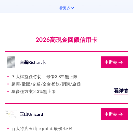
看更多
兆豐銀行
華南銀行
新光銀行
合作金庫
彰化銀行
上海銀行
渣打銀行
2026高現金回饋信用卡
凱基銀行
土地銀行
臺灣銀行
台灣企銀
台中銀行
日盛銀行
安泰銀行
台新Richart卡
申辦去
陽信銀行
高雄銀行
三信商銀
華泰商銀
王道銀行
板信商銀
LINE Bank
７大權益任你切，最優3.8%無上限
超商/量販/交通/全台餐飲/網購/旅遊
將來銀行
花旗銀行
看詳情
享多種方案3.3%無上限
玉山Unicard
申辦去
百大特店玉山 e point 最優4.5%