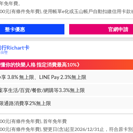
年免年費。
整卡優惠
官網申請
Richart卡
商務御璽
l刷 懂你的快樂人格 指定消費最高10%》
享 3.8% 無上限、LINE Pay 2.3%無上限
享生活/百貨/餐飲/網購等3.3%無上限
限通路消費享2%無上限
00元(有條件免年費), 首年免年費