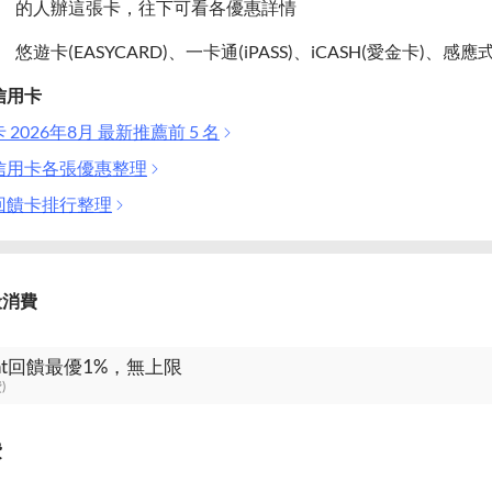
的人辦這張卡，往下可看各優惠詳情
悠遊卡(EASYCARD)、一卡通(iPASS)、iCASH(愛金卡)、感
信用卡
2026年8月 最新推薦前 5 名
信用卡各張優惠整理
回饋卡排行整理
般消費
oint回饋最優1%，無上限
)
費