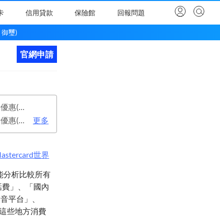
卡
信用貸款
保險館
回報問題
 御璽)
官網申請
立即申請
首年年費：1800元(有條件免年費), 成功申請電子帳單、行動帳單享終身免年費優惠(不得同時持有紙本帳單方可享有，如取消電子帳單、行動帳單後將恢復原年費收費辦法收取年費。)
次年年費：1800元(有條件免年費), 成功申請電子帳單、行動帳單享終身免年費優惠(不得同時持有紙本帳單方可享有，如取消電子帳單、行動帳單後將恢復原年費收費辦法收取年費。)
更多
astercard
世界
，智能分析比較所有
電話費」、「國內
影音平台」、
這些地方消費