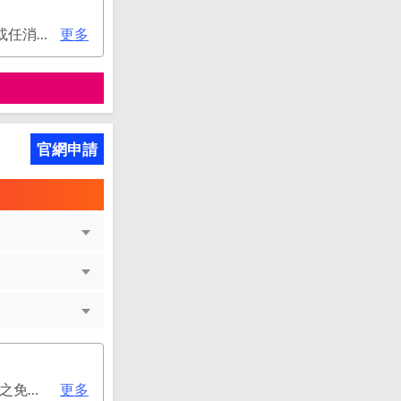
次年年費：3000元(有條件免年費), 使用帳單e化或玉山帳戶自動扣繳信用卡款或任消費一筆享免年費優惠。
更多
官網申請
次年年費：4500元(有條件免年費), 變更日(含)起至2026/12/31止，符合原卡別之免年費消費條件 或 使用台新信用卡數位帳單(包含電子/行動帳單)且生效，即享免年費優惠。
更多