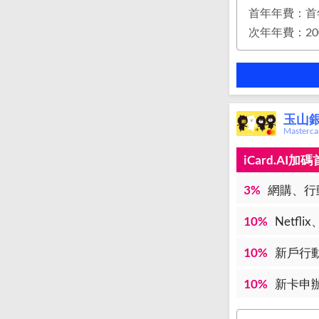
首年年費：首
玉山銀
Master
iCard.AI
3%
網購、行
10%
Netfl
10%
新戶行
10%
新卡申