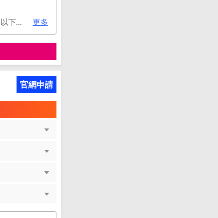
次年年費：2000元(有條件免年費), 不分新舊戶均享首年免年費，第二年起符合以下條件享年費優惠辦法： 1.使用非紙本帳單(電子帳單或行動帳單)終身免年費。 2.前一年消費滿8 萬或 12 次享次年免年費。
更多
官網申請