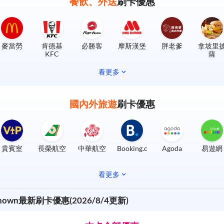
餐飲、外送
刷卡優惠
麥當勞
肯德基
必勝客
摩斯漢堡
胖老爹
拿坡里
KFC
薩
看更多
國內外旅遊
刷卡優惠
貴賓室
長榮航空
中華航空
Booking.com
Agoda
易遊網
看更多
known最新刷卡優惠(2026/8/4更新)