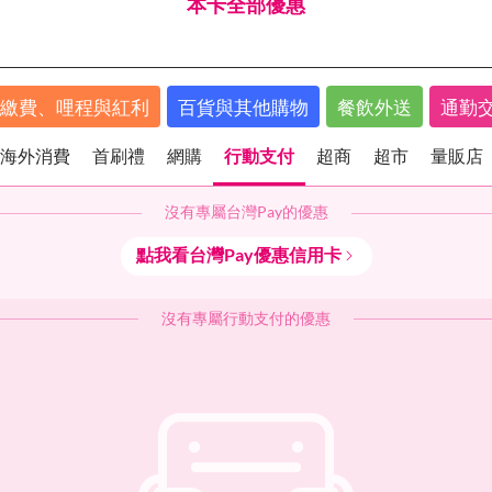
本卡全部優惠
繳費、哩程與紅利
百貨與其他購物
餐飲外送
通勤
海外消費
首刷禮
網購
行動支付
超商
超市
量販店
沒有專屬
台灣Pay
的優惠
海外消費
首刷禮
網購
行動支付
超商
點我看
台灣Pay
優惠信用卡
沒有專屬
行動支付
的優惠