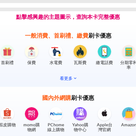
點擊感興趣的主題圖示，查詢本卡完整優惠
一般消費、首刷禮、繳費
刷卡優惠
首刷禮
保費
水電費
瓦斯費
繳電話費
分期零
率
看更多
國內外網購
刷卡優惠
蝦皮購物
momo購
PChome
Yahoo購
Apple台
Amazo
物網
線上購物
物中心
灣官網