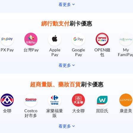
看更多
綁行動支付
刷卡優惠
PX Pay
台灣Pay
Apple
Google
OPEN錢
My
Pay
Pay
包
FamiPa
看更多
超商量販、藥妝百貨
刷卡優惠
全聯
Costco
家樂福量
大全聯
屈臣氏
康是美
好市多
販
看更多