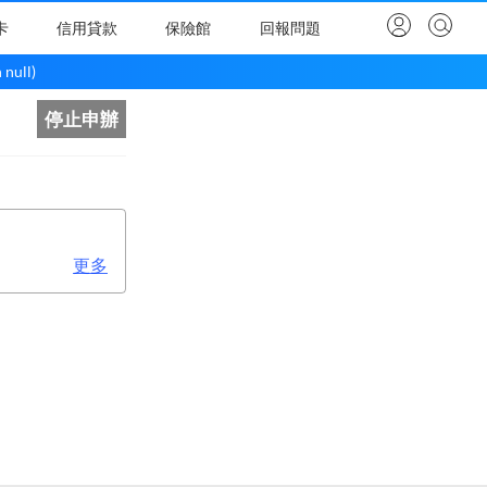
卡
信用貸款
保險館
回報問題
null)
停止申辦
更多