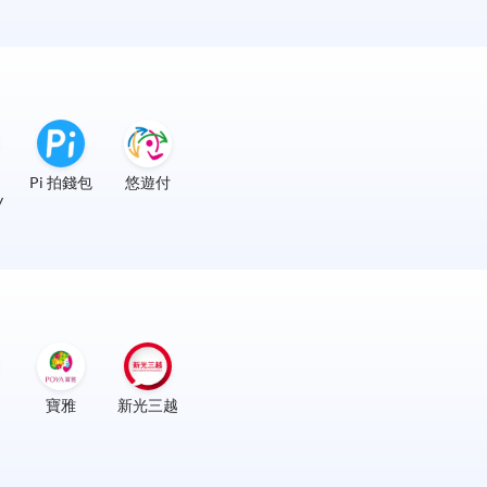
Pi 拍錢包
悠遊付
y
寶雅
新光三越