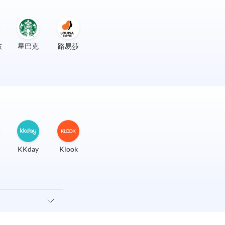
披
星巴克
路易莎
KKday
Klook