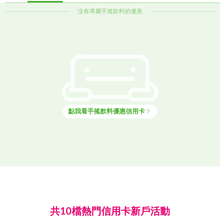
沒有專屬
手搖飲料
的優惠
外送
手搖飲料
咖啡廳
吃到飽
5星飯店餐廳
燒肉燒烤
火鍋
牛排館
速食店
拉麵
早午餐
素食餐廳
韓式料理
泰式料理
日式料理
中式餐廳
義大利餐廳
米其林美食
點心甜點
餐酒館
酒吧居酒屋
點我看
手搖飲料
優惠信用卡
共10檔熱門信用卡新戶活動