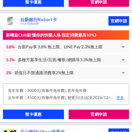
整卡優惠
官網申請
台新銀行Richart卡
官網申請
VISA 商務御璽
新權益Chill刷 懂你的快樂人格 指定消費最高10%》
3.8%
台新Pay享 3.8% 無上限、LINE Pay 2.3%無上限
3.3%
多種方案享生活/百貨/餐飲/網購等3.3%無上限
2%
節假日不限通路消費享2%無上限
首年年費：3000元(有條件免年費), 首年免年費
次年年費：4500元(有條件免年費), 變更日(含)起至2026/12/31止，符合原卡別之免年費消費條件 或 使用台新信用卡數位帳單(包含電子/行動帳單)且生效，即享免年費優惠。
更多
整卡優惠
官網申請
玉山銀行U Bear信用卡