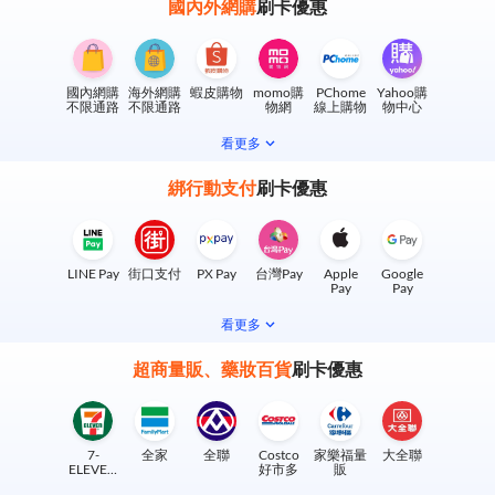
國內外網購
刷卡優惠
國內網購
海外網購
蝦皮購物
momo購
PChome
Yahoo購
不限通路
不限通路
物網
線上購物
物中心
看更多
綁行動支付
刷卡優惠
LINE Pay
街口支付
PX Pay
台灣Pay
Apple
Google
Pay
Pay
看更多
超商量販、藥妝百貨
刷卡優惠
7-
全家
全聯
Costco
家樂福量
大全聯
ELEVEN
好市多
販
實體門市