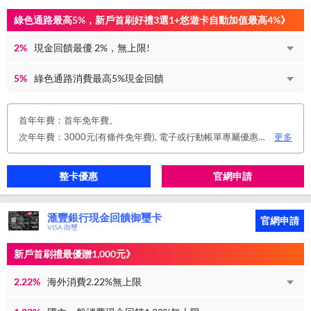
綠色通路最高5%，新戶首刷好禮3選1+悠遊卡自動加值最高4%》
2%
現金回饋最優 2%，無上限!
5%
綠色通路消費最高5%現金回饋
首年年費：首年免年費。
次年年費：3000元(有條件免年費), 電子或行動帳單專屬優惠： 申請信用卡電子或行動對帳單且取消實體帳單，於電子/行動帳單申請期間，正、附卡皆享免年費之優惠。 年度消費減免辦法： 第2年起，以收取年費當年前12個月累計消費滿NT$150,000或不限金額消費12次，即免收次年年費。 年費：正卡NT$3,000、附卡NT$1,500，附卡6張(含)以內免年費。
更多
整卡優惠
官網申請
滙豐銀行現金回饋御璽卡
官網申請
VISA 御璽
新戶首刷禮最優贈1,000元》
2.22%
海外消費2.22%無上限