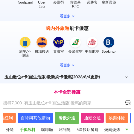
foodpanda
Uber
麥當勞
肯德基
必勝客
摩斯漢堡
Eats
KFC
看更多
國內外旅遊
刷卡優惠
旅平/不
機場接送
貴賓室
長榮航空
中華航空
Booking.com
便險
看更多
玉山數位e卡(寵生活版)最新刷卡優惠(2026/8/4更新)
本卡全部優惠
搜尋7,000+有
玉山數位e卡(寵生活版)
優惠的商家
程與紅利
百貨與其他購物
餐飲外送
通勤交通
娛樂休閒
外送
手搖飲料
咖啡廳
吃到飽
5星飯店餐廳
燒肉燒烤
火鍋