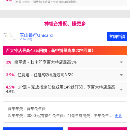
(台亞加油站、福懋加油站等 ; 汽油自助加油適用)
神組合搭配、賺更多
玉山銀行Unicard
官網申請
VISA 御璽
百大特店最高4.5%回饋，新申辦最高享20%回饋》
3%
簡單選－核卡即享百大特店最高3%
3.5%
任意選－任選8家特店最高3.5%
4.5%
UP選－完成指定任務或用149點訂閱，享百大特店最高
4.5%
首年年費：首年免年費
次年年費：3000元(有條件免年費), (1)每年有消費，年年免年費。或(2)同時使用玉山帳戶自動扣繳信用卡款及帳單e化期間享免年費優惠。
更多