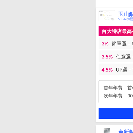
玉山銀行
VISA 御
百大特店最高4
3%
簡單選－
3.5%
任意選
4.5%
UP選
首年年費：首
台新銀行