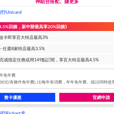
神組合搭配、賺更多
Unicard
璽
.5%回饋，新申辦最高享20%回饋》
核卡即享百大特店最高3%
－任選8家特店最高3.5%
－完成指定任務或用149點訂閱，享百大特店最高4.5%
年免年費
整卡優惠
官網申請
Richart卡