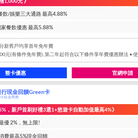
1,000元 》
餐飲/娛樂三大通路 最高4.88%
家餐飲優惠 最高5.88%
分新舊戶均享首年免年費
整卡優惠
官網申請
行現金回饋Green卡
card 鈦金商務
5%，新戶首刷好禮3選1+悠遊卡自動加值最高4%》
最優 2%，無上限!
消費最高5%現金回饋