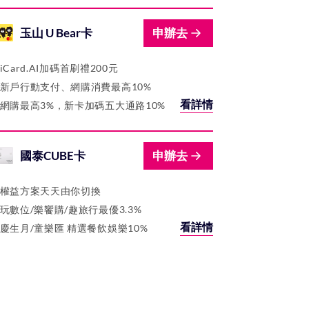
玉山 U Bear卡
申辦去
iCard.AI加碼首刷禮200元
新戶行動支付、網購消費最高10%
看詳情
網購最高3%，新卡加碼五大通路10%
國泰CUBE卡
申辦去
權益方案天天由你切換
玩數位/樂饗購/趣旅行最優3.3%
看詳情
慶生月/童樂匯 精選餐飲娛樂10%