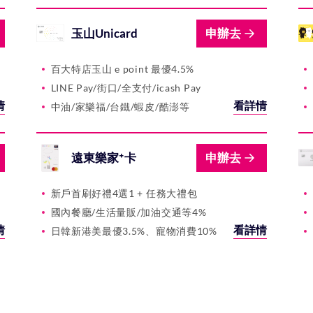
玉山Unicard
申辦去
百大特店玉山 e point 最優4.5%
LINE Pay/街口/全支付/icash Pay
情
看詳情
中油/家樂福/台鐵/蝦皮/酷澎等
遠東樂家⁺卡
申辦去
新戶首刷好禮4選1 + 任務大禮包
國內餐廳/生活量販/加油交通等4%
情
看詳情
日韓新港美最優3.5%、寵物消費10%