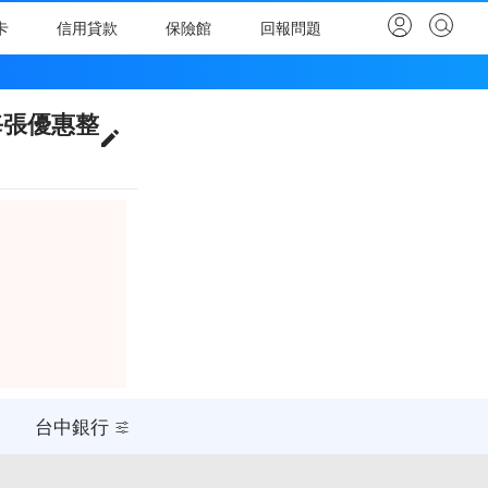
卡
信用貸款
保險館
回報問題
理
每張優惠整
台中銀行
台中銀行