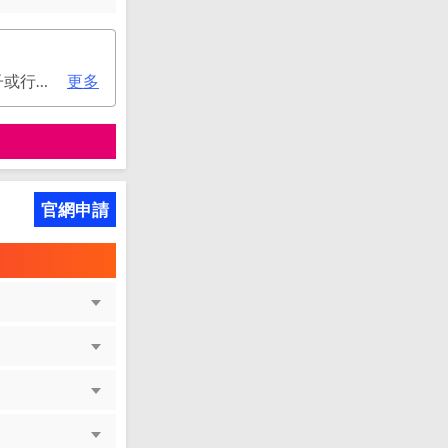
次年年費：3000元(有條件免年費), 電子或行動帳單專屬優惠： 申請信用卡電子或行動對帳單且取消實體帳單，於電子/行動帳單申請期間，正、附卡皆享免年費之優惠。 年度消費減免辦法： 第2年起，以收取年費當年前12個月累計消費滿NT$150,000或不限金額消費12次，即免收次年年費。 年費：正卡NT$3,000、附卡NT$1,500，附卡6張(含)以內免年費。
更多
官網申請