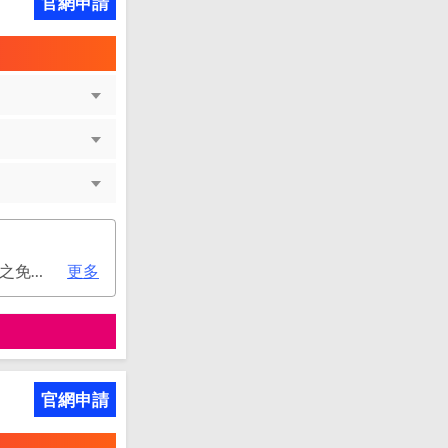
官網申請
次年年費：4500元(有條件免年費), 變更日(含)起至2026/12/31止，符合原卡別之免年費消費條件 或 使用台新信用卡數位帳單(包含電子/行動帳單)且生效，即享免年費優惠。
更多
官網申請