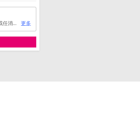
次年年費：3000元(有條件免年費), 使用帳單e化或玉山帳戶自動扣繳信用卡款或任消費一筆享免年費優惠。
更多