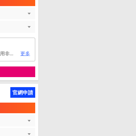
次年年費：2000元(有條件免年費), 第二年起符合以下條件享年費優惠辦法 • 使用非紙本帳單(電子帳單或行動帳單)終身免年費 • 前一年消費滿 8 萬或 12 次享次年免年費
更多
官網申請