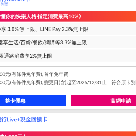
商務御璽
l刷 懂你的快樂人格 指定消費最高10%》
享 3.8% 無上限、LINE Pay 2.3%無上限
享生活/百貨/餐飲/網購等3.3%無上限
限通路消費享2%無上限
00元(有條件免年費), 首年免年費
整卡優惠
官網申請
行Live+現金回饋卡
璽