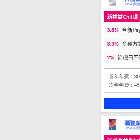
VISA 
新權益Chil
3.8%
台新Pay
3.3%
多種方案
2%
節假日不
首年年費：30
滙豐銀
VISA 御