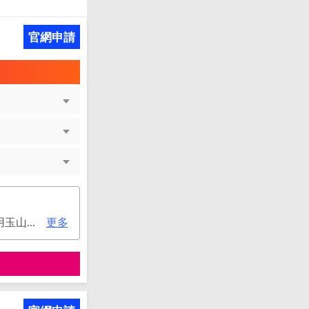
官網申請
次年年費：3000元(有條件免年費), (1)每年有消費，年年免年費。或(2)同時使用玉山帳戶自動扣繳信用卡款及帳單e化期間享免年費優惠。
更多