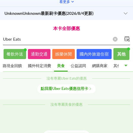
看更多
UnknownUnknown最新刷卡優惠(2026/8/4更新)
本卡全部優惠
Uber Eats
餐飲外送
通勤交通
娛樂休閒
國內外旅遊住宿
其他
通路現金回饋
國外特定消費
美食
公益認同
網購商家
其他優惠
沒有專屬
Uber Eats
的優惠
指定通路現金回饋
國外特定消費
美食
公益認同
點我看
Uber Eats
優惠信用卡
網購商家
其他優惠
沒有專屬
美食
的優惠