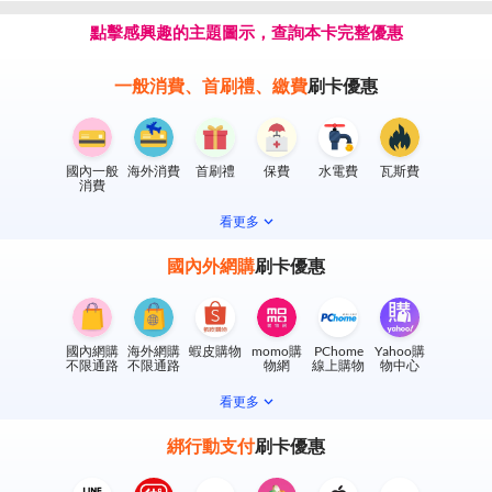
點擊感興趣的主題圖示，查詢本卡完整優惠
一般消費、首刷禮、繳費
刷卡優惠
國內一般
海外消費
首刷禮
保費
水電費
瓦斯費
消費
看更多
國內外網購
刷卡優惠
國內網購
海外網購
蝦皮購物
momo購
PChome
Yahoo購
不限通路
不限通路
物網
線上購物
物中心
看更多
綁行動支付
刷卡優惠