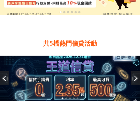
共5檔熱門信貸活動