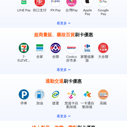
LINE Pay
街口支付
PX Pay
台灣Pay
Apple
Google
Pay
Pay
看更多
超商量販、藥妝百貨
刷卡優惠
7-
全家
全聯
Costco
家樂福量
大全聯
ELEVEN
好市多
販
實體門市
看更多
通勤交通
刷卡優惠
停車
加油
捷運
悠遊卡自
一卡通自
高鐵
動加值
動加值
看更多