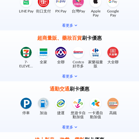
LINE Pay
街口支付
PX Pay
台灣Pay
Apple
Google
Pay
Pay
看更多
超商量販、藥妝百貨
刷卡優惠
7-
全家
全聯
Costco
家樂福量
大全聯
ELEVEN
好市多
販
實體門市
看更多
通勤交通
刷卡優惠
停車
加油
捷運
悠遊卡自
一卡通自
高鐵
動加值
動加值
看更多