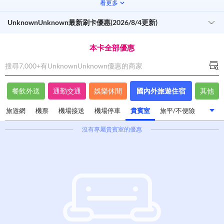
看更多
UnknownUnknown最新刷卡優惠(2026/8/4更新)
本卡全部優惠
搜尋7,000+有
UnknownUnknown
優惠的商家
餐飲外送
通勤交通
娛樂休閒
國內外旅遊住宿
其他
旅遊網
機票
機場接送
機場停車
貴賓室
旅平/不便險
沒有專屬
貴賓室
的優惠
飯店旅館住宿
國內外旅遊
訂房
旅遊網
機票
機場接送
機場停車
貴賓室
旅平/不便險