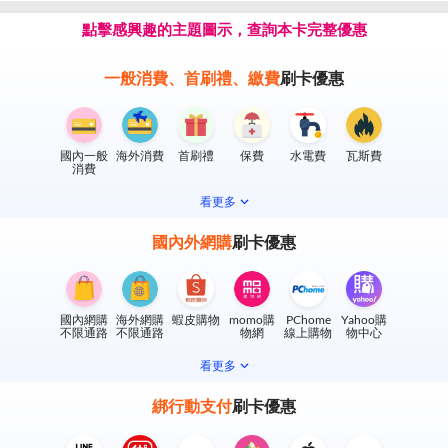
點擊感興趣的主題圖示，查詢本卡完整優惠
一般消費、首刷禮、繳費
刷卡優惠
國內一般
海外消費
首刷禮
保費
水電費
瓦斯費
消費
看更多
國內外網購
刷卡優惠
國內網購
海外網購
蝦皮購物
momo購
PChome
Yahoo購
不限通路
不限通路
物網
線上購物
物中心
看更多
綁行動支付
刷卡優惠