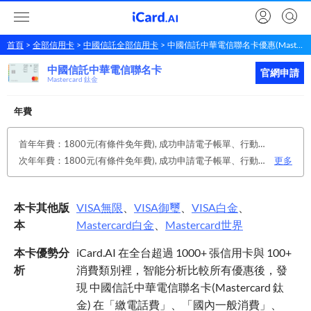
首頁
全部信用卡
中國信託全部信用卡
中國信託中華電信聯名卡優惠(Mastercard 鈦金)
中國信託中華電信聯名卡
中國信託
中華電信聯名卡
立即申請
官網申請
Mastercard 鈦金
年費
首年年費：1800元(有條件免年費), 成功申請電子帳單、行動帳單享終身免年費優惠(不得同時持有紙本帳單方可享有，如取消電子帳單、行動帳單後將恢復原年費收費辦法收取年費。)
次年年費：1800元(有條件免年費), 成功申請電子帳單、行動帳單享終身免年費優惠(不得同時持有紙本帳單方可享有，如取消電子帳單、行動帳單後將恢復原年費收費辦法收取年費。)
更多
本卡其他版
VISA
無限
、
VISA
御璽
、
VISA
白金
、
本
Mastercard
白金
、
Mastercard
世界
本卡優勢分
iCard.AI 在全台超過 1000+ 張信用卡與 100+
析
消費類別裡，智能分析比較所有優惠後，發
現 中國信託中華電信聯名卡(Mastercard 鈦
金) 在「繳電話費」、「國內一般消費」、