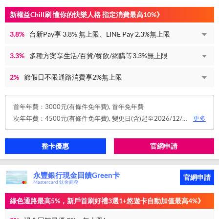
新權益Chill刷 懂你的快樂人格 指定消費最高10%》
3.8%
台新Pay享 3.8% 無上限、LINE Pay 2.3%無上限
3.3%
多種方案享生活/百貨/餐飲/網購等3.3%無上限
2%
節假日不限通路消費享2%無上限
首年年費：3000元(有條件免年費), 首年免年費
次年年費：4500元(有條件免年費), 變更日(含)起至2026/12/31止，符合原卡別之免年費消費條件 或 使用台新信用卡數位帳單(包含電子/行動帳單)且生效，即享免年費優惠。
更多
整卡優惠
官網申請
永豐銀行現金回饋Green卡
官網申請
Mastercard 鈦金商務
綠色通路最高5%，新戶首刷好禮3選1+悠遊卡自動加值最高4%》