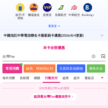
旅平/不
機場接送
貴賓室
長榮航空
中華航空
Booking.com
便險
看更多
中國信託中華電信聯名卡最新刷卡優惠(2026/8/4更新)
本卡全部優惠
台灣Pay
常用消費
繳費、哩程與紅利
百貨與其他購物
餐飲外送
海外消費
首刷禮
網購
行動支付
超商
超市
量販店
沒有專屬
台灣Pay
的優惠
國內一般消費
海外消費
首刷禮
網購
行動支付
點我看
台灣Pay
優惠信用卡
超商
超市
量販店