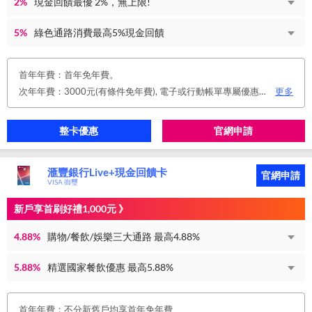
2%
現金回饋最優 2%，無上限!
5%
綠色通路消費最高5%現金回饋
首年年費：首年免年費。
次年年費：3000元(有條件免年費), 電子或行動帳單專屬優惠： 申請信用卡電子或行動對帳單且取消實體帳單，於電子/行動帳單申請期間，正、附卡皆享免年費之優惠。 年度消費減免辦法： 第2年起，以收取年費當年前12個月累計消費滿NT$150,000或不限金額消費12次，即免收次年年費。 年費：正卡NT$3,000、附卡NT$1,500，附卡6張(含)以內免年費。
更多
整卡優惠
官網申請
滙豐銀行Live+現金回饋卡
官網申請
VISA 御璽
新戶享首刷好禮1,000元 》
4.88%
購物/餐飲/娛樂三大通路 最高4.88%
5.88%
精選國家餐飲優惠 最高5.88%
首年年費：不分新舊戶均享首年免年費