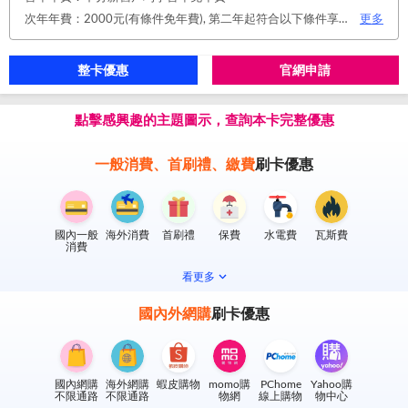
次年年費：2000元(有條件免年費), 第二年起符合以下條件享年費優惠辦法 • 使用非紙本帳單(電子帳單或行動帳單)終身免年費 • 前一年消費滿 8 萬或 12 次享次年免年費
更多
整卡優惠
官網申請
點擊感興趣的主題圖示，查詢本卡完整優惠
一般消費、首刷禮、繳費
刷卡優惠
國內一般
海外消費
首刷禮
保費
水電費
瓦斯費
消費
看更多
國內外網購
刷卡優惠
國內網購
海外網購
蝦皮購物
momo購
PChome
Yahoo購
不限通路
不限通路
物網
線上購物
物中心