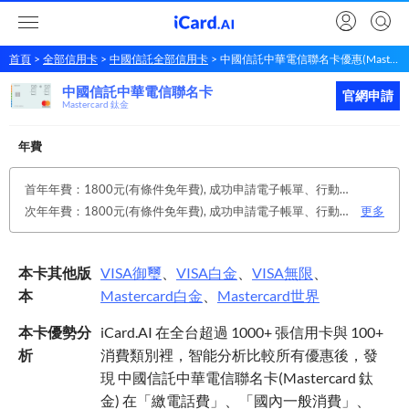
首頁
全部信用卡
中國信託全部信用卡
中國信託中華電信聯名卡優惠(Mastercard 鈦金)
中國信託中華電信聯名卡
中國信託
中華電信聯名卡
立即申請
官網申請
Mastercard 鈦金
年費
首年年費：1800元(有條件免年費), 成功申請電子帳單、行動帳單享終身免年費優惠(不得同時持有紙本帳單方可享有，如取消電子帳單、行動帳單後將恢復原年費收費辦法收取年費。)
次年年費：1800元(有條件免年費), 成功申請電子帳單、行動帳單享終身免年費優惠(不得同時持有紙本帳單方可享有，如取消電子帳單、行動帳單後將恢復原年費收費辦法收取年費。)
更多
本卡其他版
VISA
御璽
、
VISA
白金
、
VISA
無限
、
本
Mastercard
白金
、
Mastercard
世界
本卡優勢分
iCard.AI 在全台超過 1000+ 張信用卡與 100+
析
消費類別裡，智能分析比較所有優惠後，發
現 中國信託中華電信聯名卡(Mastercard 鈦
金) 在「繳電話費」、「國內一般消費」、