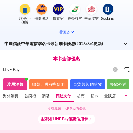
旅平/不
機場接送
貴賓室
長榮航空
中華航空
Booking.com
便險
看更多
中國信託中華電信聯名卡最新刷卡優惠(2026/8/4更新)
本卡全部優惠
LINE Pay
常用消費
繳費、哩程與紅利
百貨與其他購物
餐飲外送
海外消費
首刷禮
網購
行動支付
超商
超市
量販店
沒有專屬
LINE Pay
的優惠
國內一般消費
海外消費
首刷禮
網購
行動支付
點我看
LINE Pay
優惠信用卡
超商
超市
量販店