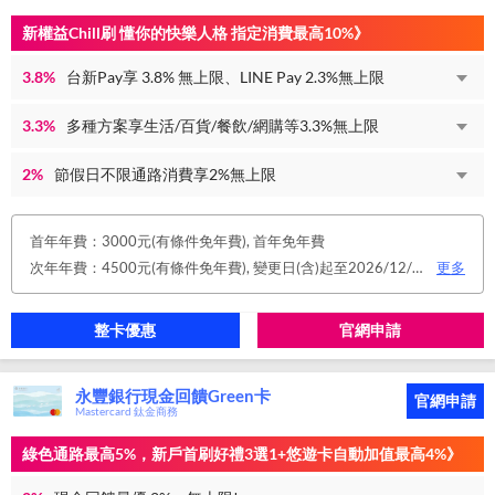
新權益Chill刷 懂你的快樂人格 指定消費最高10%》
3.8%
台新Pay享 3.8% 無上限、LINE Pay 2.3%無上限
3.3%
多種方案享生活/百貨/餐飲/網購等3.3%無上限
2%
節假日不限通路消費享2%無上限
首年年費：3000元(有條件免年費), 首年免年費
次年年費：4500元(有條件免年費), 變更日(含)起至2026/12/31止，符合原卡別之免年費消費條件 或 使用台新信用卡數位帳單(包含電子/行動帳單)且生效，即享免年費優惠。
更多
整卡優惠
官網申請
永豐銀行現金回饋Green卡
官網申請
Mastercard 鈦金商務
綠色通路最高5%，新戶首刷好禮3選1+悠遊卡自動加值最高4%》