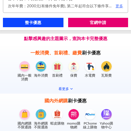
次年年費：2000元(有條件免年費), 第二年起符合以下條件享年費優惠辦法 • 使用非紙本帳單(電子帳單或行動帳單)終身免年費 • 前一年消費滿 8 萬或 12 次享次年免年費
更多
整卡優惠
官網申請
點擊感興趣的主題圖示，查詢本卡完整優惠
一般消費、首刷禮、繳費
刷卡優惠
國內一般
海外消費
首刷禮
保費
水電費
瓦斯費
消費
看更多
國內外網購
刷卡優惠
國內網購
海外網購
蝦皮購物
momo購
PChome
Yahoo購
不限通路
不限通路
物網
線上購物
物中心