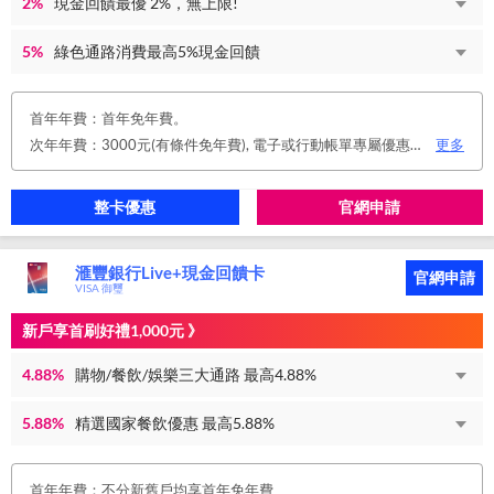
2%
現金回饋最優 2%，無上限!
5%
綠色通路消費最高5%現金回饋
首年年費：首年免年費。
次年年費：3000元(有條件免年費), 電子或行動帳單專屬優惠： 申請信用卡電子或行動對帳單且取消實體帳單，於電子/行動帳單申請期間，正、附卡皆享免年費之優惠。 年度消費減免辦法： 第2年起，以收取年費當年前12個月累計消費滿NT$150,000或不限金額消費12次，即免收次年年費。 年費：正卡NT$3,000、附卡NT$1,500，附卡6張(含)以內免年費。
更多
整卡優惠
官網申請
滙豐銀行Live+現金回饋卡
官網申請
VISA 御璽
新戶享首刷好禮1,000元 》
4.88%
購物/餐飲/娛樂三大通路 最高4.88%
5.88%
精選國家餐飲優惠 最高5.88%
首年年費：不分新舊戶均享首年免年費