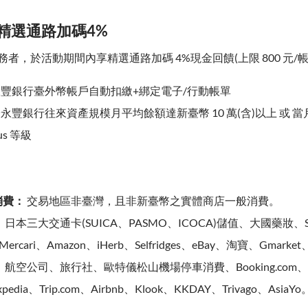
、精選通路加碼4%
者，於活動期間內享精選通路加碼 4%現金回饋(上限 800 元/帳
定永豐銀行臺外幣帳戶自動扣繳+綁定電子/行動帳單
月於永豐銀行往來資產規模月平均餘額達新臺幣 10 萬(含)以上 或 
us 等級
消費：
交易地區非臺灣，且非新臺幣之實體商店一般消費。
：
日本三大交通卡(SUICA、PASMO、ICOCA)儲值、大國藥妝、S
Mercari、Amazon、iHerb、Selfridges、eBay、淘寶、Gmarket、
：
航空公司、旅行社、歐特儀松山機場停車消費、Booking.com、A
xpedia、Trip.com、Airbnb、Klook、KKDAY、Trivago、AsiaYo