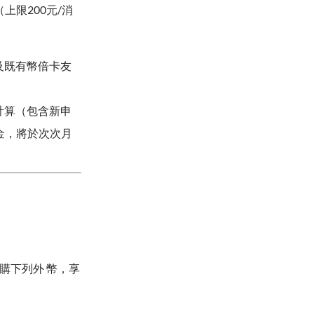
（上限200元/消
及既有幣倍卡友
計算（包含新申
金，將於次次月
結購下列外 幣，享