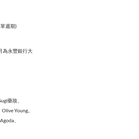
單週期)
當月為永豐銀行大
ugi藥妝、
Olive Young。
goda、
。