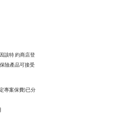
倘因該特 約商店登
 保險產品可接受
特定專案保費)已分
明