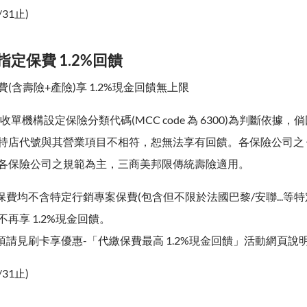
/31止)
指定保費 1.2%回饋
(含壽險+產險)享 1.2%現金回饋無上限
收單機構設定保險分類代碼(MCC code 為 6300)為判斷依據，
特店代號與其營業項目不相符，恕無法享有回饋。各保險公司之
各保險公司之規範為主，三商美邦限傳統壽險適用。
保費均不含特定行銷專案保費(包含但不限於法國巴黎/安聯...等
再享 1.2%現金回饋。
項請見刷卡享優惠-「代繳保費最高 1.2%現金回饋」活動網頁說
/31止)