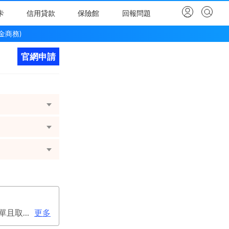
卡
信用貸款
保險館
回報問題
鈦金商務)
官網申請
立即申請
次年年費：3000元(有條件免年費), 1.電子帳單專屬優惠：申請信用卡電子對帳單且取消實體帳單，於電子帳單申請期間，正、附卡皆享免年費之優惠。 2.年度消費減免辦法：第2年起，以收取年費當年前12個月累計消費滿36,000元或不限金額消費滿12次，即免收次年年費。
更多