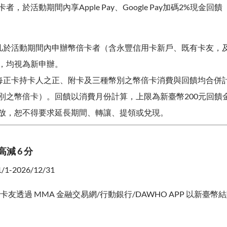
，於活動期間內享Apple Pay、Google Pay加碼2%現金回饋
凡於活動期間內申辦幣倍卡者（含永豐信用卡新戶、既有卡友，
，均視為新申辦。
每正卡持卡人之正、附卡及三種幣別之幣倍卡消費與回饋均合併
別之幣倍卡）。回饋以消費月份計算，上限為新臺幣200元回饋
放，恕不得要求延長期間、轉讓、提領或兌現。
高減 6 分
1-2026/12/31
卡友透過 MMA 金融交易網/行動銀行/DAWHO APP 以新臺幣