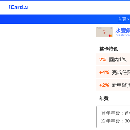
首頁
永豐
永豐
Master
整卡特色
2%
國內1%
+4%
完成任
+2%
新申辦
年費
首年年費：首