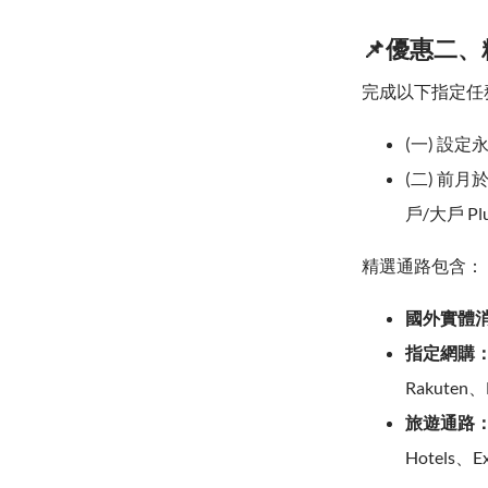
📌優惠二
完成以下指定任務
(一) 設
(二) 前
戶/大戶 Pl
精選通路包含：
國外實體
指定網購
Rakuten、
旅遊通路
Hotels、E