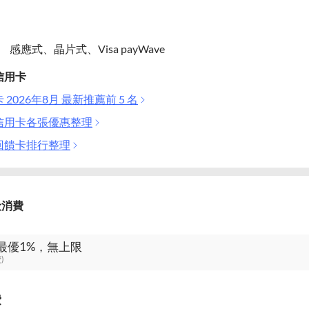
感應式、晶片式、Visa payWave
信用卡
2026年8月 最新推薦前 5 名
信用卡各張優惠整理
回饋卡排行整理
般消費
最優1%，無上限
)
費