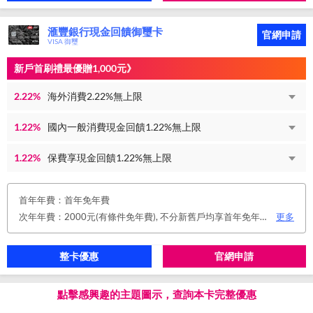
滙豐銀行現金回饋御璽卡
官網申請
VISA 御璽
新戶首刷禮最優贈1,000元》
2.22%
海外消費2.22%無上限
1.22%
國內一般消費現金回饋1.22%無上限
1.22%
保費享現金回饋1.22%無上限
首年年費：首年免年費
次年年費：2000元(有條件免年費), 不分新舊戶均享首年免年費，第二年起符合以下條件享年費優惠辦法： 1.使用非紙本帳單(電子帳單或行動帳單)終身免年費。 2.前一年消費滿8 萬或 12 次享次年免年費。
更多
整卡優惠
官網申請
點擊感興趣的主題圖示，查詢本卡完整優惠