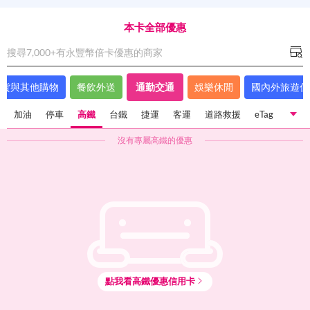
本卡全部優惠
搜尋7,000+有
永豐幣倍卡
優惠的商家
百貨與其他購物
餐飲外送
通勤交通
娛樂休閒
國內外旅遊住
加油
停車
高鐵
台鐵
捷運
客運
道路救援
eTag
計程
沒有專屬
高鐵
的優惠
加油
停車
高鐵
台鐵
捷運
客運
道路救援
eTag
計程車
租車
共享機車汽車
其餘大眾運輸
點我看
高鐵
優惠信用卡