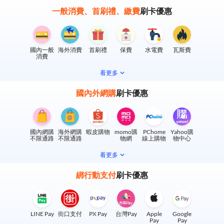
一般消費、首刷禮、繳費
刷卡優惠
國內一般
海外消費
首刷禮
保費
水電費
瓦斯費
消費
看更多
國內外網購
刷卡優惠
國內網購
海外網購
蝦皮購物
momo購
PChome
Yahoo購
不限通路
不限通路
物網
線上購物
物中心
看更多
綁行動支付
刷卡優惠
LINE Pay
街口支付
PX Pay
台灣Pay
Apple
Google
Pay
Pay