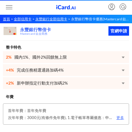
首頁
全部信用卡
永豐銀行全部信用卡
永豐銀行幣倍卡優惠(Mastercard 鈦金商務)
永豐銀行幣倍卡
永豐銀行
幣倍卡
立即申請
官網申請
Mastercard 鈦金商務
整卡特色
2%
國內1%、國外2%回饋無上限
+4%
完成任務精選通路加碼4%
+2%
新申辦指定行動支付加碼2%
年費
首年年費：首年免年費
次年年費：3000元(有條件免年費), 1.電子帳單專屬優惠：申請信用卡電子對帳單且取消實體帳單，於電子帳單申請期間，正、附卡皆享免年費之優惠。 2.年度消費減免辦法：第2年起，以收取年費當年前12個月累計消費滿36,000元或不限金額消費滿12次，即免收次年年費。
更多