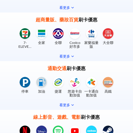
看更多
超商量販、藥妝百貨
刷卡優惠
7-
全家
全聯
Costco
家樂福量
大全聯
ELEVEN
好市多
販
實體門市
看更多
通勤交通
刷卡優惠
停車
加油
捷運
悠遊卡自
一卡通自
高鐵
動加值
動加值
看更多
線上影音、遊戲、電影
刷卡優惠