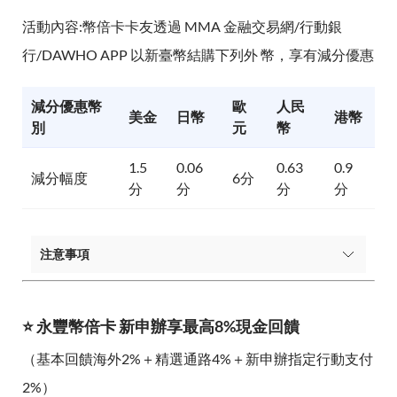
活動內容:幣倍卡卡友透過 MMA 金融交易網/行動銀
行/DAWHO APP 以新臺幣結購下列外 幣，享有減分優惠
減分優惠幣
歐
人民
美金
日幣
港幣
別
元
幣
1.5
0.06
0.63
0.9
減分幅度
6分
分
分
分
分
注意事項
⭐ 永豐幣倍卡 新申辦享最高8%現金回饋
（基本回饋海外2%＋精選通路4%＋新申辦指定行動支付
2%）