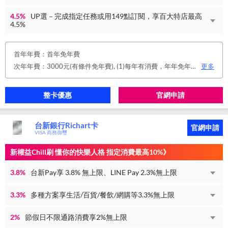
4.5%
UP選－完成指定任務或用149點訂閱，享百大特店最高
4.5%
首年年費：首年免年費
次年年費：3000元(有條件免年費), (1)每年有消費，年年免年費。或(2)同時使用玉山帳戶自動扣繳信用卡款及帳單e化期間享免年費優惠。
更多
整卡優惠
官網申請
台新銀行Richart卡
官網申請
VISA 商務御璽
新權益Chill刷 懂你的快樂人格 指定消費最高10%》
3.8%
台新Pay享 3.8% 無上限、LINE Pay 2.3%無上限
3.3%
多種方案享生活/百貨/餐飲/網購等3.3%無上限
2%
節假日不限通路消費享2%無上限