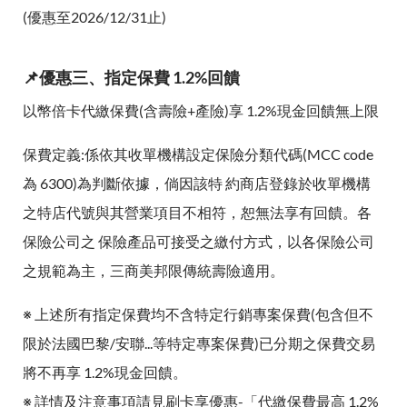
(優惠至2026/12/31止)
📌優惠三、指定保費 1.2%回饋
以幣倍卡代繳保費(含壽險+產險)享 1.2%現金回饋無上限
保費定義:係依其收單機構設定保險分類代碼(MCC code
為 6300)為判斷依據，倘因該特 約商店登錄於收單機構
之特店代號與其營業項目不相符，恕無法享有回饋。各
保險公司之 保險產品可接受之繳付方式，以各保險公司
之規範為主，三商美邦限傳統壽險適用。
※ 上述所有指定保費均不含特定行銷專案保費(包含但不
限於法國巴黎/安聯...等特定專案保費)已分期之保費交易
將不再享 1.2%現金回饋。
※ 詳情及注意事項請見刷卡享優惠-「代繳保費最高 1.2%