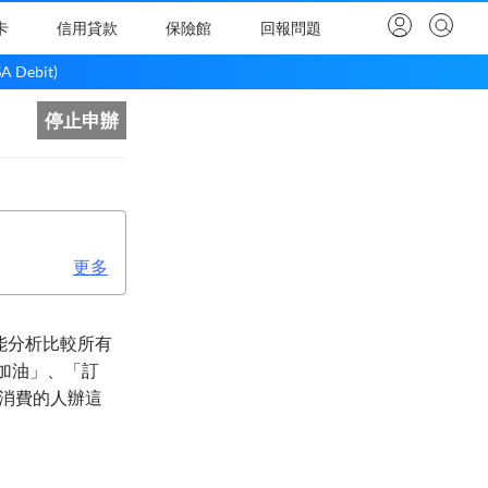
卡
信用貸款
保險館
回報問題
ebit)
停止申辦
更多
，智能分析比較所有
在「加油」、「訂
消費的人辦這