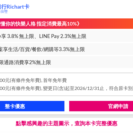
Richart卡
商務御璽
l刷 懂你的快樂人格 指定消費最高10%》
享 3.8% 無上限、LINE Pay 2.3%無上限
享生活/百貨/餐飲/網購等3.3%無上限
限通路消費享2%無上限
00元(有條件免年費), 首年免年費
整卡優惠
官網申請
點擊感興趣的主題圖示，查詢本卡完整優惠