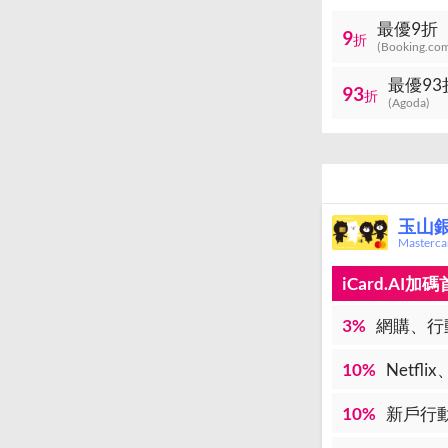
最優9折
9
折
(Booking.co
最優93
93
折
(Agoda)
玉山銀
Master
iCard.AI
3%
網購、行
10%
Netfl
10%
新戶行