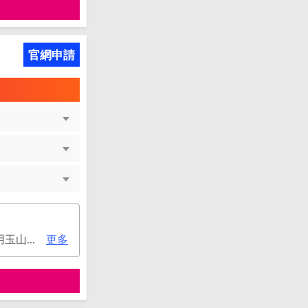
官網申請
次年年費：3000元(有條件免年費), (1)每年有消費，年年免年費。或(2)同時使用玉山帳戶自動扣繳信用卡款及帳單e化期間享免年費優惠。
更多