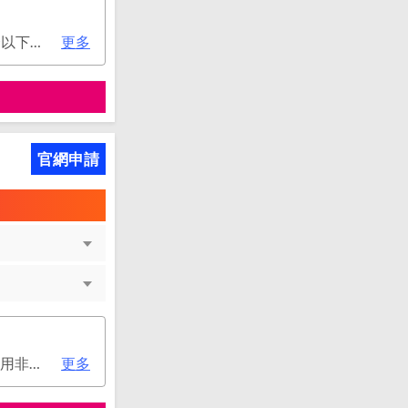
次年年費：2000元(有條件免年費), 不分新舊戶均享首年免年費，第二年起符合以下條件享年費優惠辦法： 1.使用非紙本帳單(電子帳單或行動帳單)終身免年費。 2.前一年消費滿8 萬或 12 次享次年免年費。
更多
官網申請
次年年費：2000元(有條件免年費), 第二年起符合以下條件享年費優惠辦法 • 使用非紙本帳單(電子帳單或行動帳單)終身免年費 • 前一年消費滿 8 萬或 12 次享次年免年費
更多