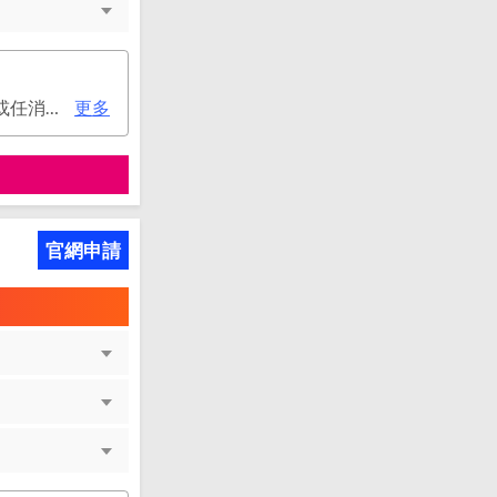
次年年費：3000元(有條件免年費), 使用帳單e化或玉山帳戶自動扣繳信用卡款或任消費一筆享免年費優惠。
更多
官網申請