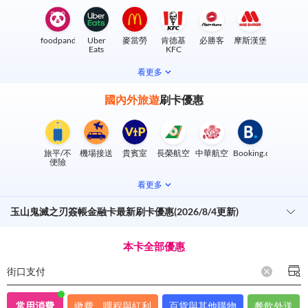
foodpanda
Uber
麥當勞
肯德基
必勝客
摩斯漢堡
Eats
KFC
看更多
國內外旅遊
刷卡優惠
旅平/不
機場接送
貴賓室
長榮航空
中華航空
Booking.com
便險
看更多
玉山鬼滅之刃簽帳金融卡最新刷卡優惠(2026/8/4更新)
本卡全部優惠
街口支付
常用消費
繳費、哩程與紅利
百貨與其他購物
餐飲外送