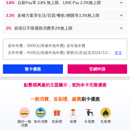
3.8%
台新Pay享 3.8% 無上限、LINE Pay 2.3%無上限
3.3%
多種方案享生活/百貨/餐飲/網購等3.3%無上限
2%
節假日不限通路消費享2%無上限
首年年費：3000元(有條件免年費), 首年免年費
次年年費：4500元(有條件免年費), 變更日(含)起至2026/12/31止，符合原卡別之免年費消費條件 或 使用台新信用卡數位帳單(包含電子/行動帳單)且生效，即享免年費優惠。
更多
整卡優惠
官網申請
點擊感興趣的主題圖示，查詢本卡完整優惠
一般消費、首刷禮、繳費
刷卡優惠
國內一般
海外消費
首刷禮
保費
水電費
瓦斯費
消費