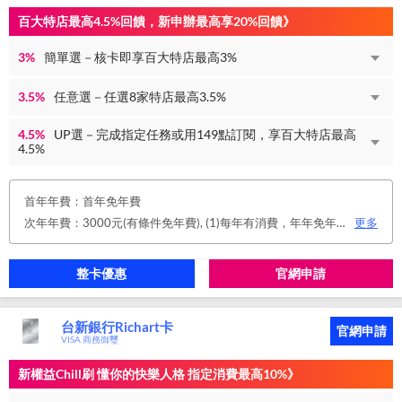
百大特店最高4.5%回饋，新申辦最高享20%回饋》
3%
簡單選－核卡即享百大特店最高3%
3.5%
任意選－任選8家特店最高3.5%
4.5%
UP選－完成指定任務或用149點訂閱，享百大特店最高
4.5%
首年年費：首年免年費
次年年費：3000元(有條件免年費), (1)每年有消費，年年免年費。或(2)同時使用玉山帳戶自動扣繳信用卡款及帳單e化期間享免年費優惠。
更多
整卡優惠
官網申請
台新銀行Richart卡
官網申請
VISA 商務御璽
新權益Chill刷 懂你的快樂人格 指定消費最高10%》