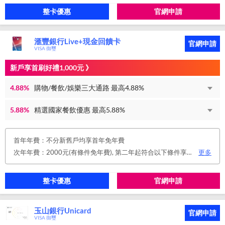
整卡優惠
官網申請
滙豐銀行Live+現金回饋卡
官網申請
VISA 御璽
新戶享首刷好禮1,000元 》
4.88%
購物/餐飲/娛樂三大通路 最高4.88%
5.88%
精選國家餐飲優惠 最高5.88%
首年年費：不分新舊戶均享首年免年費
次年年費：2000元(有條件免年費), 第二年起符合以下條件享年費優惠辦法 • 使用非紙本帳單(電子帳單或行動帳單)終身免年費 • 前一年消費滿 8 萬或 12 次享次年免年費
更多
整卡優惠
官網申請
玉山銀行Unicard
官網申請
VISA 御璽