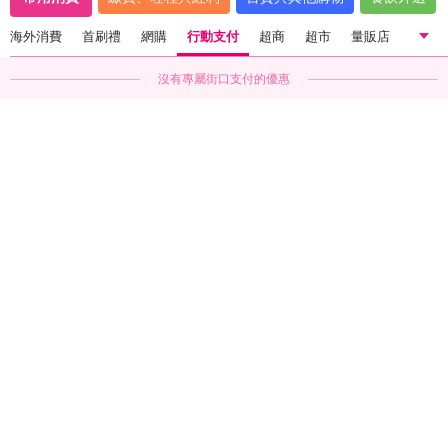
海外消費
首刷禮
網購
行動支付
超商
超市
量販店
沒有專屬
街口支付
的優惠
國內一般消費
海外消費
首刷禮
網購
行動支付
點我看
街口支付
優惠信用卡
超商
超市
量販店
沒有專屬
行動支付
的優惠
點我看
行動支付
優惠信用卡