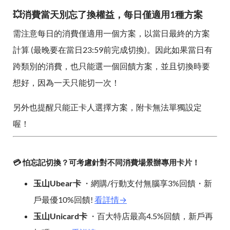
💥消費當天別忘了換權益，每日僅適用1種方案
需注意每日的消費僅適用一個方案，以當日最終的方案
計算 (最晚要在當日23:59前完成切換)。因此如果當日有
跨類別的消費，也只能選一個回饋方案，並且切換時要
想好，因為一天只能切一次！
另外也提醒只能正卡人選擇方案，附卡無法單獨設定
喔！
💳 怕忘記切換？可考慮針對不同消費場景辦專用卡片！
玉山Ubear卡
・網購/行動支付無腦享3%回饋・新
戶最優10%回饋!
看詳情→
玉山Unicard卡
・百大特店最高4.5%回饋，新戶再