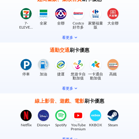
7-
全家
全聯
Costco
家樂福量
大全聯
ELEVEN
好市多
販
實體門市
看更多
通勤交通
刷卡優惠
停車
加油
捷運
悠遊卡自
一卡通自
高鐵
動加值
動加值
看更多
線上影音、遊戲、電影
刷卡優惠
Netflix
Disney+
Spotify
YouTube
KKBOX
Steam
Premium