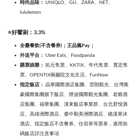
時尚品味：
UNIQLO、GU、ZARA、NET、
lululemon
⭐好饗刷：3.3%
全臺餐飲(不含餐券)；王品瘋Pay；
外送平台：
Uber Eats、Foodpanda
購票娛樂：
拓元售票、KKTIX、年代售票、寬宏售
票、OPENTIX兩廳院文化生活、FunNow
指定飯店：
晶華國際酒店集團、雲朗觀光、台灣萬
豪國際集團旗下飯店、煙波國際觀光集團、老爺酒
店集團、福華集團、漢來飯店事業群、台北君悅酒
店、高雄洲際酒店、臺中勤美洲際酒店、礁溪寒沐
酒店。指定飯店不含餐券、住宿券等票券，適用加
碼飯店詳注意事項