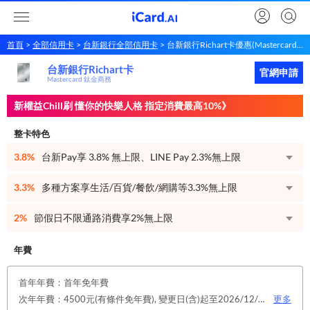
首頁
全部信用卡
台新銀行全部信用卡
台新銀行Richart卡優惠(Mastercard 鈦金商務)
台新銀行Richart卡
台新銀行
Richart卡
立即申請
官網申請
Mastercard 鈦金商務
新權益Chill刷 懂你的快樂人格 指定消費最高10%》
整卡特色
3.8%
台新Pay享 3.8% 無上限、LINE Pay 2.3%無上限
3.3%
多種方案享生活/百貨/餐飲/網購等3.3%無上限
2%
節假日不限通路消費享2%無上限
年費
首年年費：首年免年費
次年年費：4500元(有條件免年費), 變更日(含)起至2026/12/31止，符合原卡別之免年費消費條件 或 使用台新信用卡數位帳單(包含電子/行動帳單)且生效，即享免年費優惠。
更多