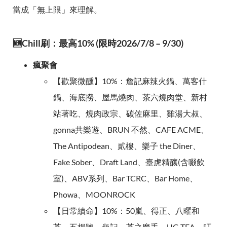
當成「無上限」來理解。
🆕Chill刷：最高10% (限時2026/7/8 – 9/30)
瘋聚會
【歡聚微醺】10%：詹記麻辣火鍋、萬客什
鍋、海底撈、屋馬燒肉、茶六燒肉堂、新村
站著吃、燒肉政宗、碳佐麻里、雞湯大叔、
gonna共樂遊、BRUN 不然、CAFE ACME、
The Antipodean、貳樓、樂子 the Diner、
Fake Sober、Draft Land、臺虎精釀(含啜飲
室)、ABV系列、Bar TCRC、Bar Home、
Phowa、MOONROCK
【日常續命】10%：50嵐、得正、八曜和
茶、五桐號、龜記、茶之魔手、UG TEA、叮