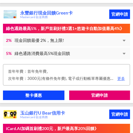
永豐銀行現金回饋Green卡
官網申請
Mastercard 鈦金商務
綠色通路最高5%，新戶首刷好禮3選1+悠遊卡自動加值最高4%》
2%
現金回饋最優 2%，無上限!
5%
綠色通路消費最高5%現金回饋
首年年費：首年免年費。
次年年費：3000元(有條件免年費), 電子或行動帳單專屬優惠： 申請信用卡電子或行動對帳單且取消實體帳單，於電子/行動帳單申請期間，正、附卡皆享免年費之優惠。 年度消費減免辦法： 第2年起，以收取年費當年前12個月累計消費滿NT$150,000或不限金額消費12次，即免收次年年費。 年費：正卡NT$3,000、附卡NT$1,500，附卡6張(含)以內免年費。
更多
整卡優惠
官網申請
玉山銀行U Bear信用卡
官網申請
Mastercard 鈦金商務
iCard.AI加碼首刷禮200元，新戶最高享20%回饋》