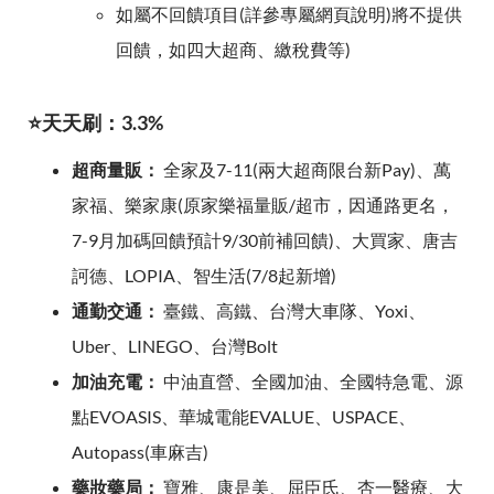
如屬不回饋項目(詳參專屬網頁說明)將不提供
回饋，如四大超商、繳稅費等)
⭐天天刷：3.3%
超商量販：
全家及7-11(兩大超商限台新Pay)、萬
家福、樂家康(原家樂福量販/超市，因通路更名，
7-9月加碼回饋預計9/30前補回饋)、大買家、唐吉
訶德、LOPIA、智生活(7/8起新增)
通勤交通：
臺鐵、高鐵、台灣大車隊、Yoxi、
Uber、LINEGO、台灣Bolt
加油充電：
中油直營、全國加油、全國特急電、源
點EVOASIS、華城電能EVALUE、USPACE、
Autopass(車麻吉)
藥妝藥局：
寶雅、康是美、屈臣氏、杏一醫療、大