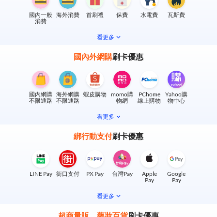
國內一般
海外消費
首刷禮
保費
水電費
瓦斯費
消費
看更多
國內外網購
刷卡優惠
國內網購
海外網購
蝦皮購物
momo購
PChome
Yahoo購
不限通路
不限通路
物網
線上購物
物中心
看更多
綁行動支付
刷卡優惠
LINE Pay
街口支付
PX Pay
台灣Pay
Apple
Google
Pay
Pay
看更多
超商量販、藥妝百貨
刷卡優惠