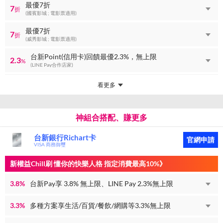
最優7折
7
折
(國賓影城 ; 電影票適用)
最優7折
7
折
(威秀影城 ; 電影票適用)
台新Point(信用卡)回饋最優2.3%，無上限
2.3
%
(LINE Pay合作店家)
看更多
神組合搭配、賺更多
台新銀行Richart卡
官網申請
VISA 商務御璽
新權益Chill刷 懂你的快樂人格 指定消費最高10%》
3.8%
台新Pay享 3.8% 無上限、LINE Pay 2.3%無上限
3.3%
多種方案享生活/百貨/餐飲/網購等3.3%無上限