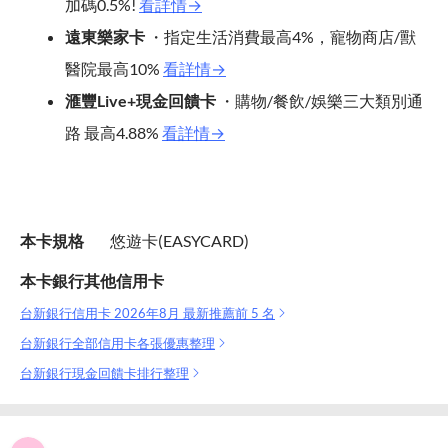
加碼0.5%!
看詳情→
遠東樂家卡
・指定生活消費最高4%，寵物商店/獸
醫院最高10%
看詳情→
滙豐Live+現金回饋卡
・購物/餐飲/娛樂三大類別通
路 最高4.88%
看詳情→
本卡規格
悠遊卡(EASYCARD)
本卡銀行其他信用卡
台新銀行信用卡 2026年8月 最新推薦前 5 名
台新銀行全部信用卡各張優惠整理
台新銀行現金回饋卡排行整理