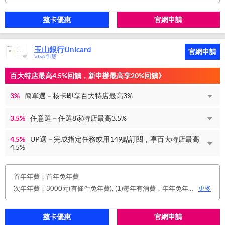
整卡優惠
官網申請
玉山銀行Unicard
官網申請
VISA 御璽
百大特店最高4.5%回饋，新申辦最高享20%回饋》
3%
簡單選－核卡即享百大特店最高3%
3.5%
任意選－任選8家特店最高3.5%
4.5%
UP選－完成指定任務或用149點訂閱，享百大特店最高
4.5%
首年年費：首年免年費
次年年費：3000元(有條件免年費), (1)每年有消費，年年免年費。或(2)同時使用玉山帳戶自動扣繳信用卡款及帳單e化期間享免年費優惠。
更多
整卡優惠
官網申請