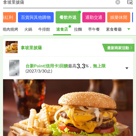
拿坡里披薩
程與紅利
百貨與其他購物
餐飲外送
通勤交通
娛樂休閒
燒肉燒烤
火鍋
牛排館
速食店
拉麵
早午餐
素食餐廳
韓式
外送
手搖飲料
咖啡廳
吃到飽
5星飯店餐廳
拿坡里披薩
最新商家活動
燒肉燒烤
火鍋
牛排館
速食店
拉麵
早午餐
素食餐廳
韓式料理
泰式料理
日式料理
中式餐廳
3.3
台新Point(信用卡)回饋
最高
%，
無上限
(
2027/3/30
止)
義大利餐廳
米其林美食
點心甜點
餐酒館
酒吧居酒屋