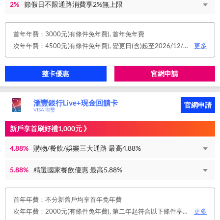
2%
節假日不限通路消費享2%無上限
首年年費：3000元(有條件免年費), 首年免年費
次年年費：4500元(有條件免年費), 變更日(含)起至2026/12/31止，符合原卡別之免年費消費條件 或 使用台新信用卡數位帳單(包含電子/行動帳單)且生效，即享免年費優惠。
更多
整卡優惠
官網申請
滙豐銀行Live+現金回饋卡
官網申請
VISA 御璽
新戶享首刷好禮1,000元 》
4.88%
購物/餐飲/娛樂三大通路 最高4.88%
5.88%
精選國家餐飲優惠 最高5.88%
首年年費：不分新舊戶均享首年免年費
次年年費：2000元(有條件免年費), 第二年起符合以下條件享年費優惠辦法 • 使用非紙本帳單(電子帳單或行動帳單)終身免年費 • 前一年消費滿 8 萬或 12 次享次年免年費
更多