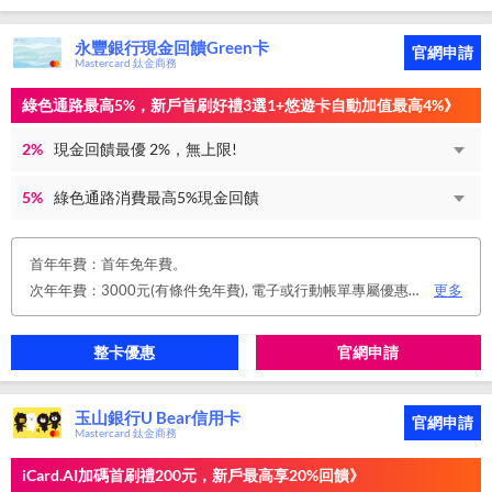
永豐銀行現金回饋Green卡
官網申請
Mastercard 鈦金商務
綠色通路最高5%，新戶首刷好禮3選1+悠遊卡自動加值最高4%》
2%
現金回饋最優 2%，無上限!
5%
綠色通路消費最高5%現金回饋
首年年費：首年免年費。
次年年費：3000元(有條件免年費), 電子或行動帳單專屬優惠： 申請信用卡電子或行動對帳單且取消實體帳單，於電子/行動帳單申請期間，正、附卡皆享免年費之優惠。 年度消費減免辦法： 第2年起，以收取年費當年前12個月累計消費滿NT$150,000或不限金額消費12次，即免收次年年費。 年費：正卡NT$3,000、附卡NT$1,500，附卡6張(含)以內免年費。
更多
整卡優惠
官網申請
玉山銀行U Bear信用卡
官網申請
Mastercard 鈦金商務
iCard.AI加碼首刷禮200元，新戶最高享20%回饋》