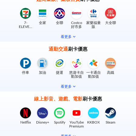
7-
全家
全聯
Costco
家樂福量
大全聯
ELEVEN
好市多
販
實體門市
看更多
通勤交通
刷卡優惠
停車
加油
捷運
悠遊卡自
一卡通自
高鐵
動加值
動加值
看更多
線上影音、遊戲、電影
刷卡優惠
Netflix
Disney+
Spotify
YouTube
KKBOX
Steam
Premium