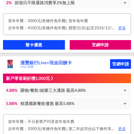
2%
節假日不限通路消費享2%無上限
首年年費：3000元(有條件免年費), 首年免年費
次年年費：4500元(有條件免年費), 變更日(含)起至2026/12/31止，符合原卡別之免年費消費條件 或 使用台新信用卡數位帳單(包含電子/行動帳單)且生效，即享免年費優惠。
更多
整卡優惠
官網申請
滙豐銀行Live+現金回饋卡
官網申請
VISA 御璽
新戶享首刷好禮1,000元 》
4.88%
購物/餐飲/娛樂三大通路 最高4.88%
5.88%
精選國家餐飲優惠 最高5.88%
首年年費：不分新舊戶均享首年免年費
次年年費：2000元(有條件免年費), 第二年起符合以下條件享年費優惠辦法 • 使用非紙本帳單(電子帳單或行動帳單)終身免年費 • 前一年消費滿 8 萬或 12 次享次年免年費
更多