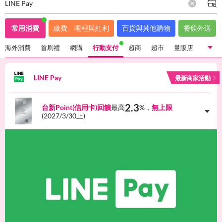
LINE Pay
常用消費
繳費、哩程與紅利
百貨與其他購物
餐飲外送
海外消費
首刷禮
網購
行動支付
超商
超市
量販店
國內一般消費
海外消費
首刷禮
網購
行動支付
LINE Pay
最新商家活動
超商
超市
量販店
2.3
台新Point(信用卡)回饋
最高
%，
無上限
(
2027/3/30
止)