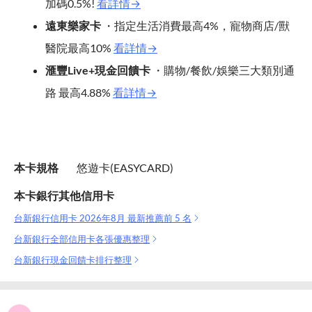
加碼0.5%!
看詳情→
遠東樂家卡
・指定生活消費最高4%，寵物商店/獸
醫院最高10%
看詳情→
滙豐Live+現金回饋卡
・購物/餐飲/娛樂三大類別通
路 最高4.88%
看詳情→
本卡規格
悠遊卡(EASYCARD)
本卡銀行其他信用卡
台新銀行信用卡 2026年8月 最新推薦前 5 名
台新銀行全部信用卡各張優惠整理
台新銀行現金回饋卡排行整理