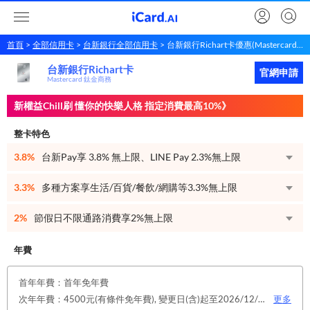
首頁
全部信用卡
台新銀行全部信用卡
台新銀行Richart卡優惠(Mastercard 鈦金商務)
台新銀行Richart卡
台新銀行
Richart卡
立即申請
官網申請
Mastercard 鈦金商務
新權益Chill刷 懂你的快樂人格 指定消費最高10%》
整卡特色
3.8%
台新Pay享 3.8% 無上限、LINE Pay 2.3%無上限
3.3%
多種方案享生活/百貨/餐飲/網購等3.3%無上限
2%
節假日不限通路消費享2%無上限
年費
首年年費：首年免年費
次年年費：4500元(有條件免年費), 變更日(含)起至2026/12/31止，符合原卡別之免年費消費條件 或 使用台新信用卡數位帳單(包含電子/行動帳單)且生效，即享免年費優惠。
更多