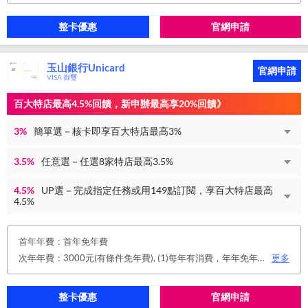
整卡優惠
官網申請
玉山銀行Unicard
官網申請
VISA 御璽
百大特店最高4.5%回饋，新申辦最高享20%回饋》
3%
簡單選－核卡即享百大特店最高3%
3.5%
任意選－任選8家特店最高3.5%
4.5%
UP選－完成指定任務或用149點訂閱，享百大特店最高
4.5%
首年年費：首年免年費
次年年費：3000元(有條件免年費), (1)每年有消費，年年免年費。或(2)同時使用玉山帳戶自動扣繳信用卡款及帳單e化期間享免年費優惠。
更多
整卡優惠
官網申請