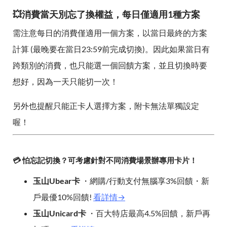
💥消費當天別忘了換權益，每日僅適用1種方案
需注意每日的消費僅適用一個方案，以當日最終的方案
計算 (最晚要在當日23:59前完成切換)。因此如果當日有
跨類別的消費，也只能選一個回饋方案，並且切換時要
想好，因為一天只能切一次！
另外也提醒只能正卡人選擇方案，附卡無法單獨設定
喔！
💳 怕忘記切換？可考慮針對不同消費場景辦專用卡片！
玉山Ubear卡
・網購/行動支付無腦享3%回饋・新
戶最優10%回饋!
看詳情→
玉山Unicard卡
・百大特店最高4.5%回饋，新戶再