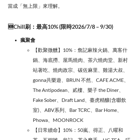
當成「無上限」來理解。
🆕Chill刷：最高10% (限時2026/7/8 – 9/30)
瘋聚會
【歡聚微醺】10%：詹記麻辣火鍋、萬客什
鍋、海底撈、屋馬燒肉、茶六燒肉堂、新村
站著吃、燒肉政宗、碳佐麻里、雞湯大叔、
gonna共樂遊、BRUN 不然、CAFE ACME、
The Antipodean、貳樓、樂子 the Diner、
Fake Sober、Draft Land、臺虎精釀(含啜飲
室)、ABV系列、Bar TCRC、Bar Home、
Phowa、MOONROCK
【日常續命】10%：50嵐、得正、八曜和
茶、五桐號、龜記、茶之魔手、UG TEA、叮