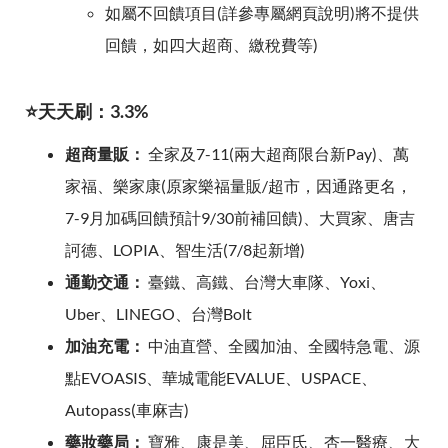
如屬不回饋項目(詳參專屬網頁說明)將不提供
回饋，如四大超商、繳稅費等)
⭐天天刷：3.3%
超商量販：
全家及7-11(兩大超商限台新Pay)、萬
家福、樂家康(原家樂福量販/超市，因通路更名，
7-9月加碼回饋預計9/30前補回饋)、大買家、唐吉
訶德、LOPIA、智生活(7/8起新增)
通勤交通：
臺鐵、高鐵、台灣大車隊、Yoxi、
Uber、LINEGO、台灣Bolt
加油充電：
中油直營、全國加油、全國特急電、源
點EVOASIS、華城電能EVALUE、USPACE、
Autopass(車麻吉)
藥妝藥局：
寶雅、康是美、屈臣氏、杏一醫療、大