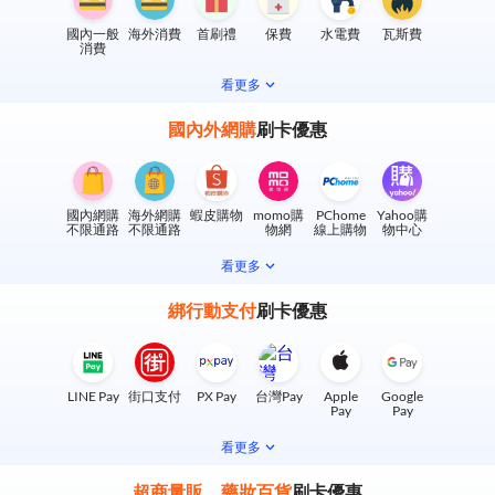
國內一般
海外消費
首刷禮
保費
水電費
瓦斯費
消費
看更多
國內外網購
刷卡優惠
國內網購
海外網購
蝦皮購物
momo購
PChome
Yahoo購
不限通路
不限通路
物網
線上購物
物中心
看更多
綁行動支付
刷卡優惠
LINE Pay
街口支付
PX Pay
台灣Pay
Apple
Google
Pay
Pay
看更多
超商量販、藥妝百貨
刷卡優惠