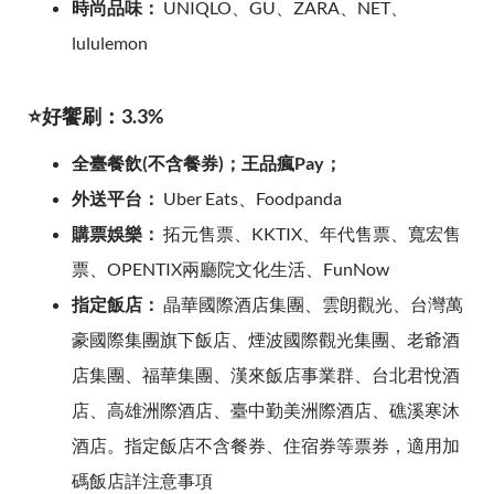
時尚品味：
UNIQLO、GU、ZARA、NET、
lululemon
⭐好饗刷：3.3%
全臺餐飲(不含餐券)；王品瘋Pay；
外送平台：
Uber Eats、Foodpanda
購票娛樂：
拓元售票、KKTIX、年代售票、寬宏售
票、OPENTIX兩廳院文化生活、FunNow
指定飯店：
晶華國際酒店集團、雲朗觀光、台灣萬
豪國際集團旗下飯店、煙波國際觀光集團、老爺酒
店集團、福華集團、漢來飯店事業群、台北君悅酒
店、高雄洲際酒店、臺中勤美洲際酒店、礁溪寒沐
酒店。指定飯店不含餐券、住宿券等票券，適用加
碼飯店詳注意事項