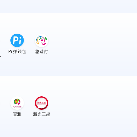
Pi 拍錢包
悠遊付
y
寶雅
新光三越