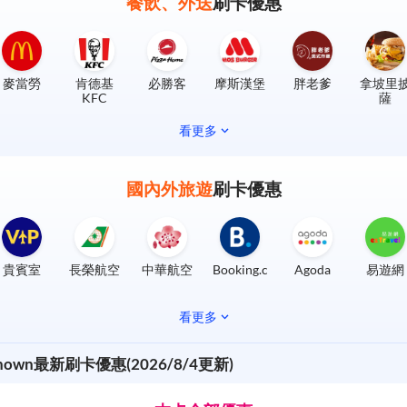
餐飲、外送
刷卡優惠
麥當勞
肯德基
必勝客
摩斯漢堡
胖老爹
拿坡里
KFC
薩
看更多
國內外旅遊
刷卡優惠
貴賓室
長榮航空
中華航空
Booking.com
Agoda
易遊網
看更多
known最新刷卡優惠(2026/8/4更新)