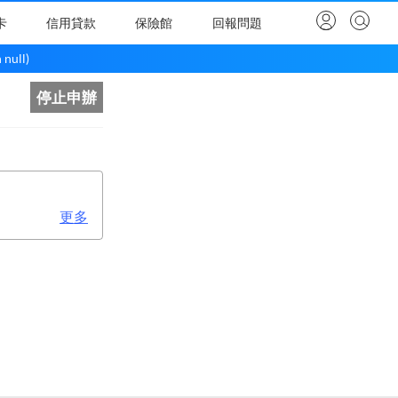
卡
信用貸款
保險館
回報問題
null)
停止申辦
更多