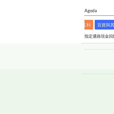
Agoda
常用消費
繳費、哩程與紅利
百貨與
指定通路現金回
指定通路現金