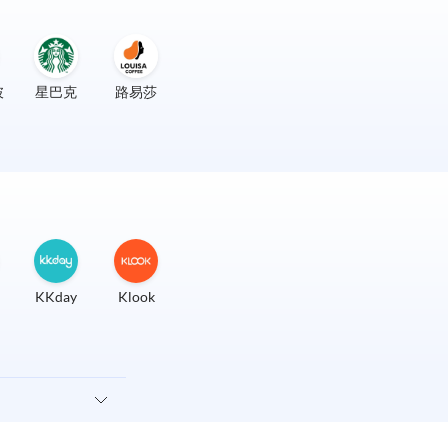
披
星巴克
路易莎
KKday
Klook