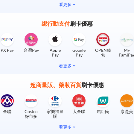
看更多
綁行動支付
刷卡優惠
PX Pay
台灣Pay
Apple
Google
OPEN錢
My
Pay
Pay
包
FamiPa
看更多
超商量販、藥妝百貨
刷卡優惠
全聯
Costco
家樂福量
大全聯
屈臣氏
康是美
好市多
販
看更多