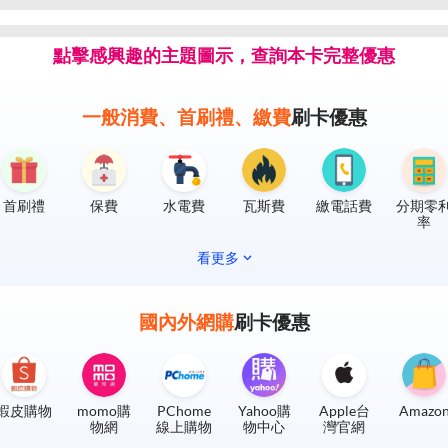
點擊感興趣的主題圖示，查詢本卡完整優惠
一般消費、首刷禮、繳費
刷卡優惠
首刷禮
保費
水電費
瓦斯費
繳電話費
分期零
率
看更多
國內外網購
刷卡優惠
蝦皮購物
momo購
PChome
Yahoo購
Apple台
Amazo
物網
線上購物
物中心
灣官網