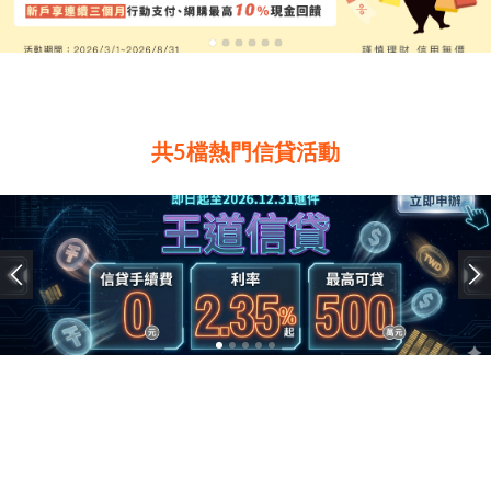
共5檔熱門信貸活動