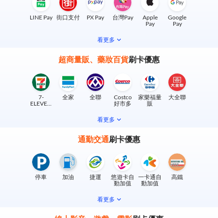
LINE Pay
街口支付
PX Pay
台灣Pay
Apple
Google
Pay
Pay
看更多
超商量販、藥妝百貨
刷卡優惠
7-
全家
全聯
Costco
家樂福量
大全聯
ELEVEN
好市多
販
實體門市
看更多
通勤交通
刷卡優惠
停車
加油
捷運
悠遊卡自
一卡通自
高鐵
動加值
動加值
看更多