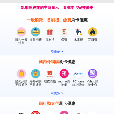
點擊感興趣的主題圖示，查詢本卡完整優惠
一般消費、首刷禮、繳費
刷卡優惠
國內一般
海外消費
首刷禮
保費
水電費
瓦斯費
消費
看更多
國內外網購
刷卡優惠
國內網購
海外網購
蝦皮購物
momo購
PChome
Yahoo購
不限通路
不限通路
物網
線上購物
物中心
看更多
綁行動支付
刷卡優惠