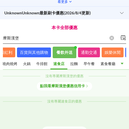
看更多
UnknownUnknown最新刷卡優惠(2026/8/4更新)
本卡全部優惠
摩斯漢堡
程與紅利
百貨與其他購物
餐飲外送
通勤交通
娛樂休閒
燒肉燒烤
火鍋
牛排館
速食店
拉麵
早午餐
素食餐廳
韓式
沒有專屬
摩斯漢堡
的優惠
外送
手搖飲料
咖啡廳
吃到飽
5星飯店餐廳
點我看
摩斯漢堡
優惠信用卡
燒肉燒烤
火鍋
牛排館
速食店
拉麵
早午餐
素食餐廳
韓式料理
泰式料理
日式料理
中式餐廳
沒有專屬
速食店
的優惠
義大利餐廳
米其林美食
點心甜點
餐酒館
酒吧居酒屋