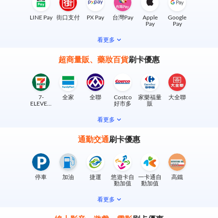
LINE Pay
街口支付
PX Pay
台灣Pay
Apple
Google
Pay
Pay
看更多
超商量販、藥妝百貨
刷卡優惠
7-
全家
全聯
Costco
家樂福量
大全聯
ELEVEN
好市多
販
實體門市
看更多
通勤交通
刷卡優惠
停車
加油
捷運
悠遊卡自
一卡通自
高鐵
動加值
動加值
看更多