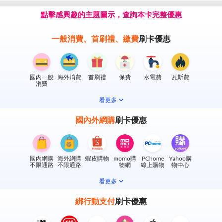
點擊感興趣的主題圖示，查詢本卡完整優惠
一般消費、首刷禮、繳費
刷卡優惠
國內一般
海外消費
首刷禮
保費
水電費
瓦斯費
消費
看更多
國內外網購
刷卡優惠
國內網購
海外網購
蝦皮購物
momo購
PChome
Yahoo購
不限通路
不限通路
物網
線上購物
物中心
看更多
綁行動支付
刷卡優惠