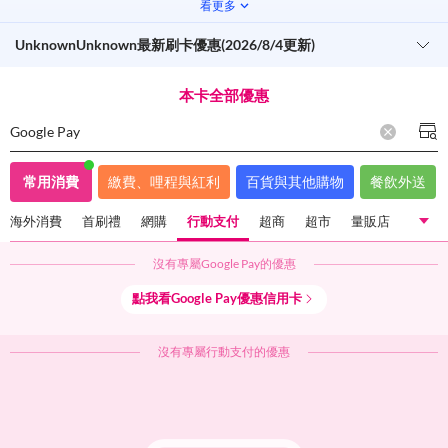
看更多
UnknownUnknown最新刷卡優惠(2026/8/4更新)
本卡全部優惠
Google Pay
常用消費
繳費、哩程與紅利
百貨與其他購物
餐飲外送
海外消費
首刷禮
網購
行動支付
超商
超市
量販店
沒有專屬
Google Pay
的優惠
國內一般消費
海外消費
首刷禮
網購
行動支付
點我看
Google Pay
優惠信用卡
超商
超市
量販店
沒有專屬
行動支付
的優惠