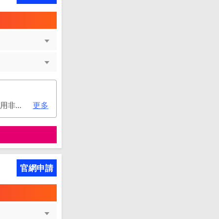
次年年費：2000元(有條件免年費), 第二年起符合以下條件享年費優惠辦法 • 使用非紙本帳單(電子帳單或行動帳單)終身免年費 • 前一年消費滿 8 萬或 12 次享次年免年費
更多
官網申請