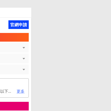
官網申請
次年年費：2000元(有條件免年費), 不分新舊戶均享首年免年費，第二年起符合以下條件享年費優惠辦法： 1.使用非紙本帳單(電子帳單或行動帳單)終身免年費。 2.前一年消費滿8 萬或 12 次享次年免年費。
更多