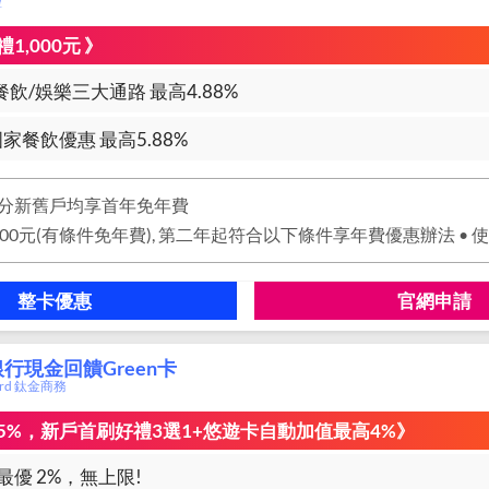
璽
1,000元 》
餐飲/娛樂三大通路 最高4.88%
家餐飲優惠 最高5.88%
分新舊戶均享首年免年費
整卡優惠
官網申請
行現金回饋Green卡
card 鈦金商務
5%，新戶首刷好禮3選1+悠遊卡自動加值最高4%》
最優 2%，無上限!