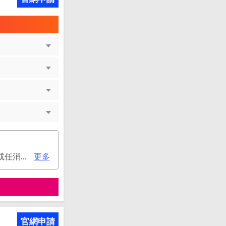
次年年費：3000元(有條件免年費), 使用帳單e化或玉山帳戶自動扣繳信用卡款或任消費一筆享免年費優惠。
更多
官網申請