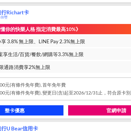
Richart卡
商務御璽
l刷 懂你的快樂人格 指定消費最高10%》
享 3.8% 無上限、LINE Pay 2.3%無上限
享生活/百貨/餐飲/網購等3.3%無上限
限通路消費享2%無上限
00元(有條件免年費), 首年免年費
整卡優惠
官網申請
行U Bear信用卡