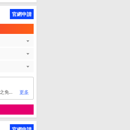
官網申請
次年年費：4500元(有條件免年費), 變更日(含)起至2026/12/31止，符合原卡別之免年費消費條件 或 使用台新信用卡數位帳單(包含電子/行動帳單)且生效，即享免年費優惠。
更多
官網申請