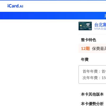
台北
台北
VISA 白
整卡特色
12期
保費最高
年費
首年年費：首
本卡其他版本
本卡優勢分析