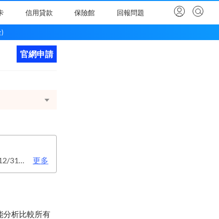
卡
信用貸款
保險館
回報問題
)
官網申請
立即申請
次年年費：1500元(有條件免年費), 次年消費正卡2,400元享免年費優惠。 112/12/31前 除上述達檻免年費條件外，客戶符合下列任一條件，同享免年費優惠！ 1.僅申請電子帳單 2.綁定銀行LINE官方帳號好友 3.本行存戶自扣
更多
，智能分析比較所有