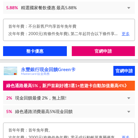
5.88%
精選國家餐飲優惠 最高5.88%
首年年費：不分新舊戶均享首年免年費
次年年費：2000元(有條件免年費), 第二年起符合以下條件享年費優惠辦法 • 使用非紙本帳單(電子帳單或行動帳單)終身免年費 • 前一年消費滿 8 萬或 12 次享次年免年費
更多
整卡優惠
官網申請
永豐銀行現金回饋Green卡
官網申請
Mastercard 鈦金商務
綠色通路最高5%，新戶首刷好禮3選1+悠遊卡自動加值最高4%》
2%
現金回饋最優 2%，無上限!
5%
綠色通路消費最高5%現金回饋
首年年費：首年免年費。
次年年費：3000元(有條件免年費), 電子或行動帳單專屬優惠： 申請信用卡電子或行動對帳單且取消實體帳單，於電子/行動帳單申請期間，正、附卡皆享免年費之優惠。 年度消費減免辦法： 第2年起，以收取年費當年前12個月累計消費滿NT$150,000或不限金額消費12次，即免收次年年費。 年費：正卡NT$3,000、附卡NT$1,500，附卡6張(含)以內免年費。
更多