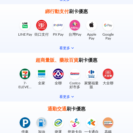
綁行動支付
刷卡優惠
LINE Pay
街口支付
PX Pay
台灣Pay
Apple
Google
Pay
Pay
看更多
超商量販、藥妝百貨
刷卡優惠
7-
全家
全聯
Costco
家樂福量
大全聯
ELEVEN
好市多
販
實體門市
看更多
通勤交通
刷卡優惠
停車
加油
捷運
悠遊卡自
一卡通自
高鐵