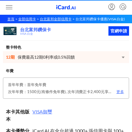
首頁
全部信用卡
台北富邦全部信用卡
台北富邦鑽保卡優惠(VISA 白金)
台北富邦鑽保卡
台北富邦
鑽保卡
立即申請
官網申請
VISA 白金
整卡特色
12期
保費最高12期0利率或0.5%回饋
年費
首年年費：首年免年費
次年年費：1500元(有條件免年費), 次年消費正卡2,400元享免年費優惠。 112/12/31前 除上述達檻免年費條件外，客戶符合下列任一條件，同享免年費優惠！ 1.僅申請電子帳單 2.綁定銀行LINE官方帳號好友 3.本行存戶自扣
更多
本卡其他版
VISA
御璽
本
本卡優勢分
iCard.AI 在全台超過 1000+ 張信用卡與 100+