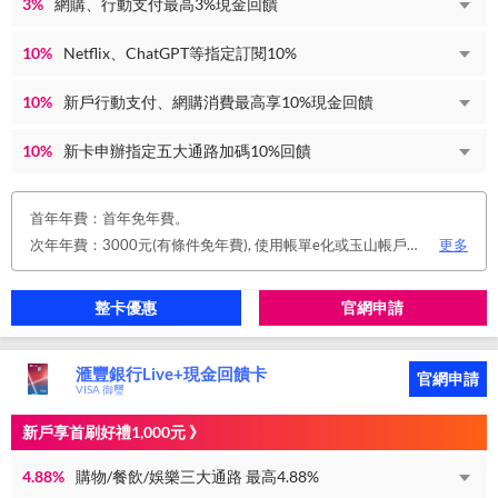
3%
網購、行動支付最高3%現金回饋
10%
Netflix、ChatGPT等指定訂閱10%
10%
新戶行動支付、網購消費最高享10%現金回饋
10%
新卡申辦指定五大通路加碼10%回饋
首年年費：首年免年費。
次年年費：3000元(有條件免年費), 使用帳單e化或玉山帳戶自動扣繳信用卡款或任消費一筆享免年費優惠。
更多
整卡優惠
官網申請
滙豐銀行Live+現金回饋卡
官網申請
VISA 御璽
新戶享首刷好禮1,000元 》
4.88%
購物/餐飲/娛樂三大通路 最高4.88%