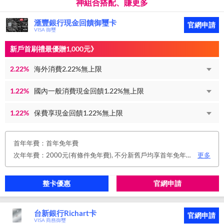
神組合搭配、賺更多
滙豐銀行現金回饋御璽卡
官網申請
VISA 御璽
新戶首刷禮最優贈1,000元》
2.22%
海外消費2.22%無上限
1.22%
國內一般消費現金回饋1.22%無上限
1.22%
保費享現金回饋1.22%無上限
首年年費：首年免年費
次年年費：2000元(有條件免年費), 不分新舊戶均享首年免年費，第二年起符合以下條件享年費優惠辦法： 1.使用非紙本帳單(電子帳單或行動帳單)終身免年費。 2.前一年消費滿8 萬或 12 次享次年免年費。
更多
整卡優惠
官網申請
台新銀行Richart卡
官網申請
VISA 商務御璽