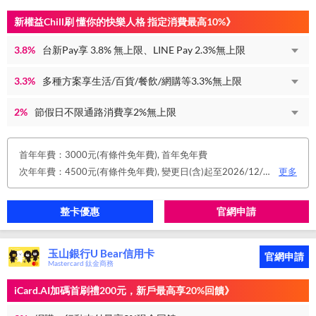
新權益Chill刷 懂你的快樂人格 指定消費最高10%》
3.8%
台新Pay享 3.8% 無上限、LINE Pay 2.3%無上限
3.3%
多種方案享生活/百貨/餐飲/網購等3.3%無上限
2%
節假日不限通路消費享2%無上限
首年年費：3000元(有條件免年費), 首年免年費
次年年費：4500元(有條件免年費), 變更日(含)起至2026/12/31止，符合原卡別之免年費消費條件 或 使用台新信用卡數位帳單(包含電子/行動帳單)且生效，即享免年費優惠。
更多
整卡優惠
官網申請
玉山銀行U Bear信用卡
官網申請
Mastercard 鈦金商務
iCard.AI加碼首刷禮200元，新戶最高享20%回饋》