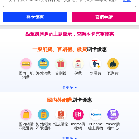
整卡優惠
官網申請
點擊感興趣的主題圖示，查詢本卡完整優惠
一般消費、首刷禮、繳費
刷卡優惠
國內一般
海外消費
首刷禮
保費
水電費
瓦斯費
消費
看更多
國內外網購
刷卡優惠
國內網購
海外網購
蝦皮購物
momo購
PChome
Yahoo購
不限通路
不限通路
物網
線上購物
物中心
看更多