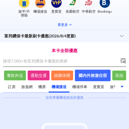
旅平/不
機場接送
貴賓室
長榮航空
中華航空
Booking.com
便險
看更多
富邦鑽保卡最新刷卡優惠(2026/8/4更新)
本卡全部優惠
搜尋7,000+有
富邦鑽保卡
優惠的商家
餐飲外送
通勤交通
娛樂休閒
國內外旅遊住宿
其他
遊
訂房
旅遊網
機票
機場接送
機場停車
貴賓室
旅平/不便
沒有專屬
機場接送
的優惠
飯店旅館住宿
國內外旅遊
訂房
旅遊網
機票
機場接送
機場停車
貴賓室
旅平/不便險