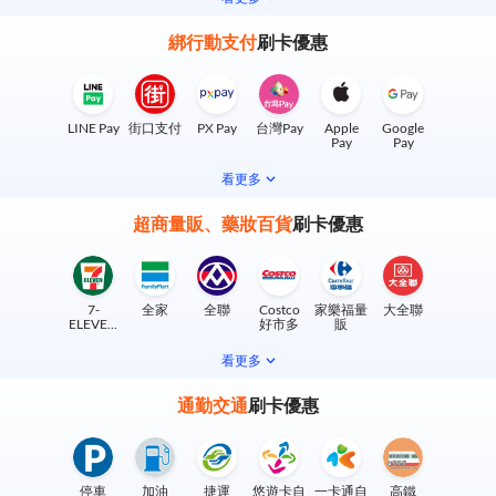
綁行動支付
刷卡優惠
LINE Pay
街口支付
PX Pay
台灣Pay
Apple
Google
Pay
Pay
看更多
超商量販、藥妝百貨
刷卡優惠
7-
全家
全聯
Costco
家樂福量
大全聯
ELEVEN
好市多
販
實體門市
看更多
通勤交通
刷卡優惠
停車
加油
捷運
悠遊卡自
一卡通自
高鐵