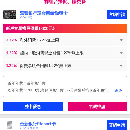
神組合搭配、賺更多
滙豐銀行現金回饋御璽卡
官網申請
VISA 御璽
新戶首刷禮最優贈1,000元》
2.22%
海外消費2.22%無上限
1.22%
國內一般消費現金回饋1.22%無上限
1.22%
保費享現金回饋1.22%無上限
首年年費：首年免年費
次年年費：2000元(有條件免年費), 不分新舊戶均享首年免年費，第二年起符合以下條件享年費優惠辦法： 1.使用非紙本帳單(電子帳單或行動帳單)終身免年費。 2.前一年消費滿8 萬或 12 次享次年免年費。
更多
整卡優惠
官網申請
台新銀行Richart卡
官網申請
VISA 商務御璽