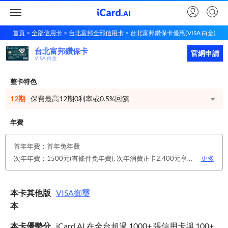
首頁
全部信用卡
台北富邦全部信用卡
台北富邦鑽保卡優惠(VISA 白金)
台北富邦鑽保卡
台北富邦
鑽保卡
立即申請
官網申請
VISA 白金
整卡特色
12期
保費最高12期0利率或0.5%回饋
年費
首年年費：首年免年費
次年年費：1500元(有條件免年費), 次年消費正卡2,400元享免年費優惠。 112/12/31前 除上述達檻免年費條件外，客戶符合下列任一條件，同享免年費優惠！ 1.僅申請電子帳單 2.綁定銀行LINE官方帳號好友 3.本行存戶自扣
更多
本卡其他版
VISA
御璽
本
本卡優勢分
iCard.AI 在全台超過 1000+ 張信用卡與 100+