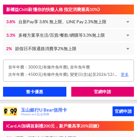
新權益Chill刷 懂你的快樂人格 指定消費最高10%》
3.8%
台新Pay享 3.8% 無上限、LINE Pay 2.3%無上限
3.3%
多種方案享生活/百貨/餐飲/網購等3.3%無上限
2%
節假日不限通路消費享2%無上限
首年年費：3000元(有條件免年費), 首年免年費
次年年費：4500元(有條件免年費), 變更日(含)起至2026/12/31止，符合原卡別之免年費消費條件 或 使用台新信用卡數位帳單(包含電子/行動帳單)且生效，即享免年費優惠。
更多
整卡優惠
官網申請
玉山銀行U Bear信用卡
官網申請
Mastercard 鈦金商務
iCard.AI加碼首刷禮200元，新戶最高享20%回饋》