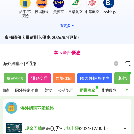
旅平/不
機場接送
貴賓室
長榮航空
中華航空
Booking.com
便險
看更多
富邦鑽保卡最新刷卡優惠(2026/8/4更新)
本卡全部優惠
海外網購不限通路
餐飲外送
通勤交通
娛樂休閒
國內外旅遊住宿
其他
金回饋
國外特定消費
美食
公益認同
網購商家
其他優惠
指定通路現金回饋
國外特定消費
美食
公益認同
海外網購不限通路
網購商家
其他優惠
0.7
現金回饋
最高
%，
無上限
(
2026/12/30
止)