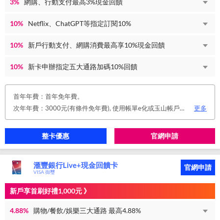
3%
網購、行動支付最高3%現金回饋
10%
Netflix、ChatGPT等指定訂閱10%
10%
新戶行動支付、網購消費最高享10%現金回饋
10%
新卡申辦指定五大通路加碼10%回饋
首年年費：首年免年費。
次年年費：3000元(有條件免年費), 使用帳單e化或玉山帳戶自動扣繳信用卡款或任消費一筆享免年費優惠。
更多
整卡優惠
官網申請
滙豐銀行Live+現金回饋卡
官網申請
VISA 御璽
新戶享首刷好禮1,000元 》
4.88%
購物/餐飲/娛樂三大通路 最高4.88%