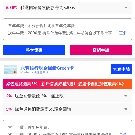
5.88%
精選國家餐飲優惠 最高5.88%
首年年費：不分新舊戶均享首年免年費
次年年費：2000元(有條件免年費), 第二年起符合以下條件享年費優惠辦法 • 使用非紙本帳單(電子帳單或行動帳單)終身免年費 • 前一年消費滿 8 萬或 12 次享次年免年費
更多
整卡優惠
官網申請
永豐銀行現金回饋Green卡
官網申請
Mastercard 鈦金商務
綠色通路最高5%，新戶首刷好禮3選1+悠遊卡自動加值最高4%》
2%
現金回饋最優 2%，無上限!
5%
綠色通路消費最高5%現金回饋
首年年費：首年免年費。
次年年費：3000元(有條件免年費), 電子或行動帳單專屬優惠： 申請信用卡電子或行動對帳單且取消實體帳單，於電子/行動帳單申請期間，正、附卡皆享免年費之優惠。 年度消費減免辦法： 第2年起，以收取年費當年前12個月累計消費滿NT$150,000或不限金額消費12次，即免收次年年費。 年費：正卡NT$3,000、附卡NT$1,500，附卡6張(含)以內免年費。
更多