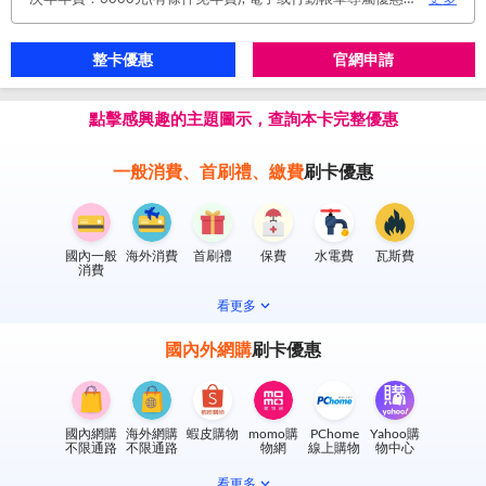
整卡優惠
官網申請
點擊感興趣的主題圖示，查詢本卡完整優惠
一般消費、首刷禮、繳費
刷卡優惠
國內一般
海外消費
首刷禮
保費
水電費
瓦斯費
消費
看更多
國內外網購
刷卡優惠
國內網購
海外網購
蝦皮購物
momo購
PChome
Yahoo購
不限通路
不限通路
物網
線上購物
物中心
看更多