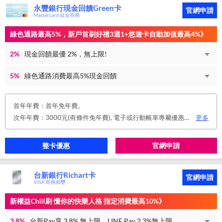
永豐銀行現金回饋Green卡
官網申請
Mastercard 鈦金商務
綠色通路最高5%，新戶首刷好禮3選1+悠遊卡自動加值最高4%》
2%
現金回饋最優 2%，無上限!
5%
綠色通路消費最高5%現金回饋
首年年費：首年免年費。
次年年費：3000元(有條件免年費), 電子或行動帳單專屬優惠： 申請信用卡電子或行動對帳單且取消實體帳單，於電子/行動帳單申請期間，正、附卡皆享免年費之優惠。 年度消費減免辦法： 第2年起，以收取年費當年前12個月累計消費滿NT$150,000或不限金額消費12次，即免收次年年費。 年費：正卡NT$3,000、附卡NT$1,500，附卡6張(含)以內免年費。
更多
整卡優惠
官網申請
台新銀行Richart卡
官網申請
VISA 商務御璽
新權益Chill刷 懂你的快樂人格 指定消費最高10%》
3.8%
台新Pay享 3.8% 無上限、LINE Pay 2.3%無上限