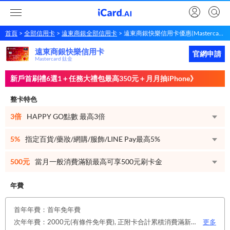
首頁
全部信用卡
遠東商銀全部信用卡
遠東商銀快樂信用卡優惠(Mastercard 鈦金)
遠東商銀快樂信用卡
遠東商銀
快樂信用卡
立即申請
官網申請
Mastercard 鈦金
新戶首刷禮6選1＋任務大禮包最高350元＋月月抽iPhone》
整卡特色
3倍
HAPPY GO點數 最高3倍
5%
指定百貨/藥妝/網購/服飾/LINE Pay最高5%
500元
當月一般消費滿額最高可享500元刷卡金
年費
首年年費：首年免年費
次年年費：2000元(有條件免年費), 正附卡合計累積消費滿新台幣6萬元(含)或12筆，即享次年免年費。
更多