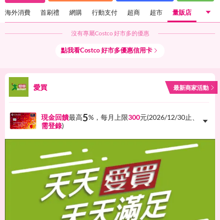
海外消費
首刷禮
網購
行動支付
超商
超市
量販店
沒有專屬
Costco 好市多
的優惠
國內一般消費
海外消費
首刷禮
網購
行動支付
點我看
Costco 好市多
優惠信用卡
超商
超市
量販店
愛買
最新商家活動
5
現金回饋
最高
%，每月上限
300
元(
2026/12/30
止、
需登錄
)