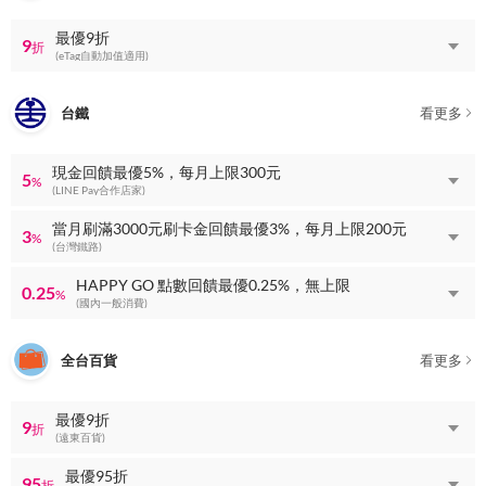
最優9折
9
折
(eTag自動加值適用)
台鐵
看更多
現金回饋最優5%，每月上限300元
5
%
(LINE Pay合作店家)
當月刷滿3000元刷卡金回饋最優3%，每月上限200元
3
%
(台灣鐵路)
HAPPY GO 點數回饋最優0.25%，無上限
0.25
%
(國內一般消費)
全台百貨
看更多
最優9折
9
折
(遠東百貨)
最優95折
95
折