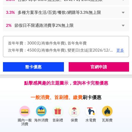
3.3%
多種方案享生活/百貨/餐飲/網購等3.3%無上限
2%
節假日不限通路消費享2%無上限
首年年費：3000元(有條件免年費), 首年免年費
次年年費：4500元(有條件免年費), 變更日(含)起至2026/12/31止，符合原卡別之免年費消費條件 或 使用台新信用卡數位帳單(包含電子/行動帳單)且生效，即享免年費優惠。
更多
整卡優惠
官網申請
點擊感興趣的主題圖示，查詢本卡完整優惠
一般消費、首刷禮、繳費
刷卡優惠
國內一般
海外消費
首刷禮
保費
水電費
瓦斯費
消費