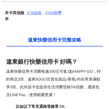
本卡其他版
JCB
晶緻
、
VISA
御璽
本
遠東快樂信用卡完整攻略
遠東銀行快樂信用卡 好嗎？
遠東快樂信用卡消費每滿100元可集1點HAPPY GO，特
約商店2倍、遠東SOGO百貨化妝品/香氛/內衣單筆滿額
享3倍。此外該卡也提供生活消費登錄5%回饋，通路包
含LINE Pay，使用範圍更廣！
比如以下常見通路登錄享 5%