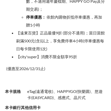
數，不適用週年慶檔期、HAPPY GO Pay及分
期交易)；
停車優惠：
依館內購物折抵停車優惠，再加
贈1小時
【遠東百貨】正品最優9折 (部分不適用)；當日當館
刷滿500元(含)以上，享免費停車4小時(停車優惠每
日每卡限使用1次)
【city'super】消費不限金額享95折
(優惠至2026/12/31止)
本卡規格
eTag(遠通電收)、HAPPYGO(快樂購)、悠遊
卡(EASYCARD)、感應式、晶片式
本卡銀行其他信用卡