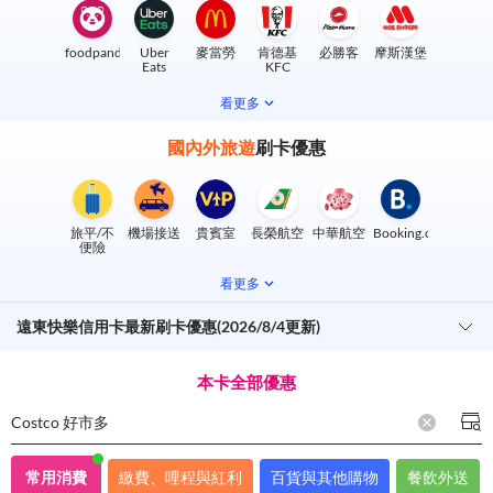
foodpanda
Uber
麥當勞
肯德基
必勝客
摩斯漢堡
Eats
KFC
看更多
國內外旅遊
刷卡優惠
旅平/不
機場接送
貴賓室
長榮航空
中華航空
Booking.com
便險
看更多
遠東快樂信用卡最新刷卡優惠(2026/8/4更新)
本卡全部優惠
Costco 好市多
常用消費
繳費、哩程與紅利
百貨與其他購物
餐飲外送