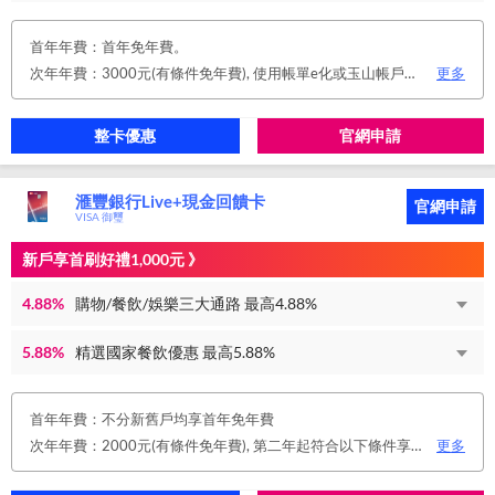
首年年費：首年免年費。
次年年費：3000元(有條件免年費), 使用帳單e化或玉山帳戶自動扣繳信用卡款或任消費一筆享免年費優惠。
更多
整卡優惠
官網申請
滙豐銀行Live+現金回饋卡
官網申請
VISA 御璽
新戶享首刷好禮1,000元 》
4.88%
購物/餐飲/娛樂三大通路 最高4.88%
5.88%
精選國家餐飲優惠 最高5.88%
首年年費：不分新舊戶均享首年免年費
次年年費：2000元(有條件免年費), 第二年起符合以下條件享年費優惠辦法 • 使用非紙本帳單(電子帳單或行動帳單)終身免年費 • 前一年消費滿 8 萬或 12 次享次年免年費
更多