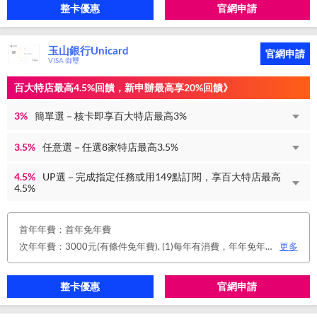
整卡優惠
官網申請
玉山銀行Unicard
官網申請
VISA 御璽
百大特店最高4.5%回饋，新申辦最高享20%回饋》
3%
簡單選－核卡即享百大特店最高3%
3.5%
任意選－任選8家特店最高3.5%
4.5%
UP選－完成指定任務或用149點訂閱，享百大特店最高
4.5%
首年年費：首年免年費
次年年費：3000元(有條件免年費), (1)每年有消費，年年免年費。或(2)同時使用玉山帳戶自動扣繳信用卡款及帳單e化期間享免年費優惠。
更多
整卡優惠
官網申請