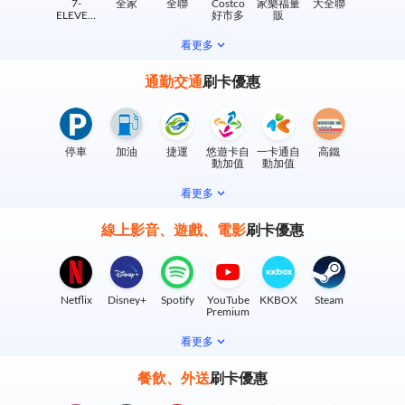
7-
全家
全聯
Costco
家樂福量
大全聯
ELEVEN
好市多
販
實體門市
看更多
通勤交通
刷卡優惠
停車
加油
捷運
悠遊卡自
一卡通自
高鐵
動加值
動加值
看更多
線上影音、遊戲、電影
刷卡優惠
Netflix
Disney+
Spotify
YouTube
KKBOX
Steam
Premium
看更多
餐飲、外送
刷卡優惠