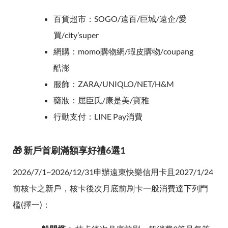
百貨超市：SOGO/遠百/巨城/遠企/愛
買/city’super
網購：momo購物網/蝦皮購物/coupang
酷澎
服飾：ZARA/UNIQLO/NET/H&M
藥妝：屈臣氏/康是美/寶雅
行動支付：LINE Pay消費
🎁 新戶首刷滿額享好禮6選1
2026/7/1~2026/12/31申辦遠東快樂信用卡且2027/1/24
前核卡之新戶，核卡後次月底前刷卡一般消費達下列門
檻(擇一)：