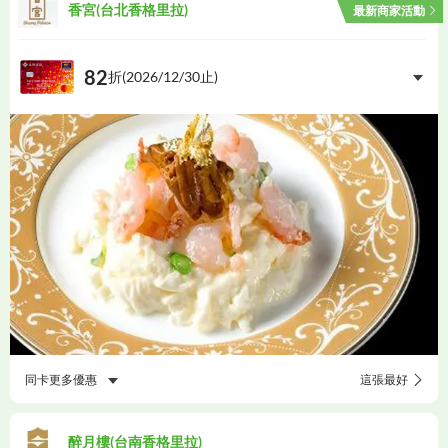
香宮(台北香格里拉)
最新商家活動
82
折(
2026/12/30
止)
同卡更多優惠
這張最好
醉月樓(台南香格里拉)