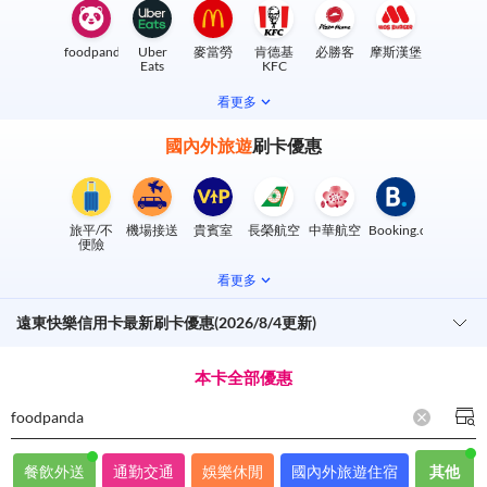
foodpanda
Uber
麥當勞
肯德基
必勝客
摩斯漢堡
Eats
KFC
看更多
國內外旅遊
刷卡優惠
旅平/不
機場接送
貴賓室
長榮航空
中華航空
Booking.com
便險
看更多
遠東快樂信用卡最新刷卡優惠(2026/8/4更新)
本卡全部優惠
foodpanda
餐飲外送
通勤交通
娛樂休閒
國內外旅遊住宿
其他