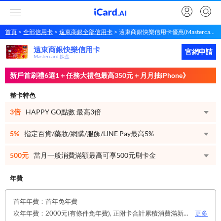
首頁
全部信用卡
遠東商銀全部信用卡
遠東商銀快樂信用卡優惠(Mastercard 鈦金)
遠東商銀快樂信用卡
遠東商銀
快樂信用卡
立即申請
官網申請
Mastercard 鈦金
新戶首刷禮6選1＋任務大禮包最高350元＋月月抽iPhone》
整卡特色
3倍
HAPPY GO點數 最高3倍
5%
指定百貨/藥妝/網購/服飾/LINE Pay最高5%
500元
當月一般消費滿額最高可享500元刷卡金
年費
首年年費：首年免年費
次年年費：2000元(有條件免年費), 正附卡合計累積消費滿新台幣6萬元(含)或12筆，即享次年免年費。
更多