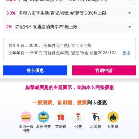
3.3%
多種方案享生活/百貨/餐飲/網購等3.3%無上限
2%
節假日不限通路消費享2%無上限
首年年費：3000元(有條件免年費), 首年免年費
次年年費：4500元(有條件免年費), 變更日(含)起至2026/12/31止，符合原卡別之免年費消費條件 或 使用台新信用卡數位帳單(包含電子/行動帳單)且生效，即享免年費優惠。
更多
整卡優惠
官網申請
點擊感興趣的主題圖示，查詢本卡完整優惠
一般消費、首刷禮、繳費
刷卡優惠
國內一般
海外消費
首刷禮
保費
水電費
瓦斯費
消費