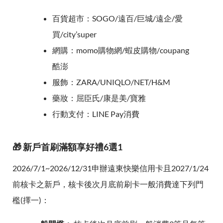
百貨超市：SOGO/遠百/巨城/遠企/愛
買/city’super
網購：momo購物網/蝦皮購物/coupang
酷澎
服飾：ZARA/UNIQLO/NET/H&M
藥妝：屈臣氏/康是美/寶雅
行動支付：LINE Pay消費
🎁 新戶首刷滿額享好禮6選1
2026/7/1~2026/12/31申辦遠東快樂信用卡且2027/1/24
前核卡之新戶，核卡後次月底前刷卡一般消費達下列門
檻(擇一)：