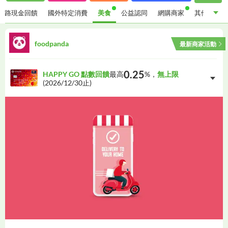
通路現金回饋
國外特定消費
美食
公益認同
網購商家
其他優惠
指定通路現金回饋
國外特定消費
美食
公益認同
foodpanda
最新商家活動
網購商家
其他優惠
0.25
HAPPY GO 點數回饋
最高
%，
無上限
(
2026/12/30
止)