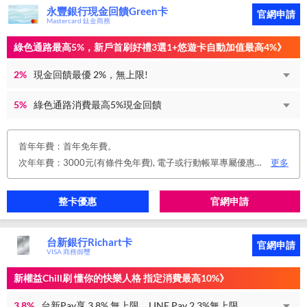
永豐銀行現金回饋Green卡
官網申請
Mastercard 鈦金商務
綠色通路最高5%，新戶首刷好禮3選1+悠遊卡自動加值最高4%》
2%
現金回饋最優 2%，無上限!
5%
綠色通路消費最高5%現金回饋
首年年費：首年免年費。
次年年費：3000元(有條件免年費), 電子或行動帳單專屬優惠： 申請信用卡電子或行動對帳單且取消實體帳單，於電子/行動帳單申請期間，正、附卡皆享免年費之優惠。 年度消費減免辦法： 第2年起，以收取年費當年前12個月累計消費滿NT$150,000或不限金額消費12次，即免收次年年費。 年費：正卡NT$3,000、附卡NT$1,500，附卡6張(含)以內免年費。
更多
整卡優惠
官網申請
台新銀行Richart卡
官網申請
VISA 商務御璽
新權益Chill刷 懂你的快樂人格 指定消費最高10%》
3.8%
台新Pay享 3.8% 無上限、LINE Pay 2.3%無上限