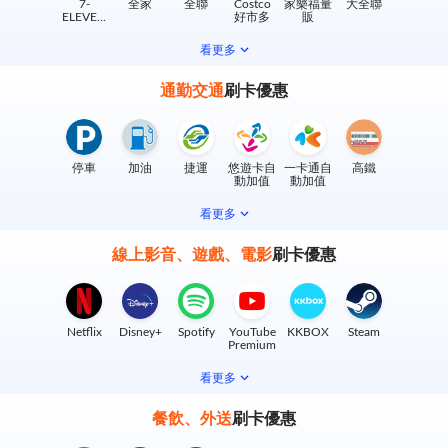
7-
全家
全聯
Costco
家樂福量
大全聯
ELEVEN
好市多
販
實體門市
看更多
通勤交通
刷卡優惠
停車
加油
捷運
悠遊卡自
一卡通自
高鐵
動加值
動加值
看更多
線上影音、遊戲、電影
刷卡優惠
Netflix
Disney+
Spotify
YouTube
KKBOX
Steam
Premium
看更多
餐飲、外送
刷卡優惠