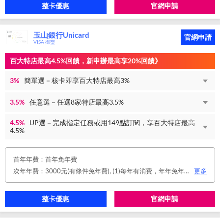
整卡優惠
官網申請
玉山銀行Unicard
官網申請
VISA 御璽
百大特店最高4.5%回饋，新申辦最高享20%回饋》
3%
簡單選－核卡即享百大特店最高3%
3.5%
任意選－任選8家特店最高3.5%
4.5%
UP選－完成指定任務或用149點訂閱，享百大特店最高
4.5%
首年年費：首年免年費
次年年費：3000元(有條件免年費), (1)每年有消費，年年免年費。或(2)同時使用玉山帳戶自動扣繳信用卡款及帳單e化期間享免年費優惠。
更多
整卡優惠
官網申請