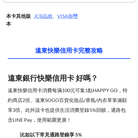
本卡其他版
JCB
晶緻
、
VISA
御璽
本
遠東快樂信用卡完整攻略
遠東銀行快樂信用卡 好嗎？
遠東快樂信用卡消費每滿100元可集1點HAPPY GO，特
約商店2倍、遠東SOGO百貨化妝品/香氛/內衣單筆滿額
享3倍。此外該卡也提供生活消費登錄5%回饋，通路包
含LINE Pay，使用範圍更廣！
比如以下常見通路登錄享 5%