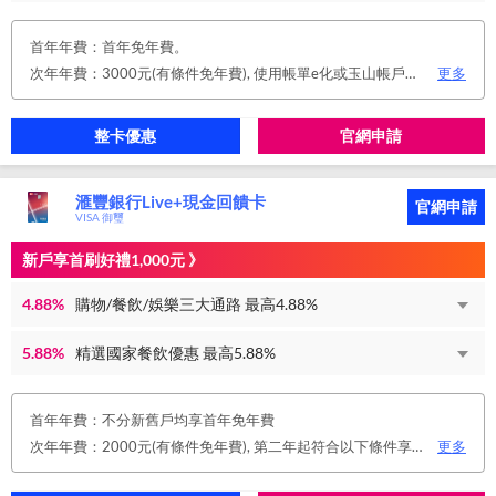
首年年費：首年免年費。
次年年費：3000元(有條件免年費), 使用帳單e化或玉山帳戶自動扣繳信用卡款或任消費一筆享免年費優惠。
更多
整卡優惠
官網申請
滙豐銀行Live+現金回饋卡
官網申請
VISA 御璽
新戶享首刷好禮1,000元 》
4.88%
購物/餐飲/娛樂三大通路 最高4.88%
5.88%
精選國家餐飲優惠 最高5.88%
首年年費：不分新舊戶均享首年免年費
次年年費：2000元(有條件免年費), 第二年起符合以下條件享年費優惠辦法 • 使用非紙本帳單(電子帳單或行動帳單)終身免年費 • 前一年消費滿 8 萬或 12 次享次年免年費
更多