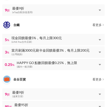
最優9折
9
折
(eTag自動加值適用)
台鐵
看更多
現金回饋最優5%，每月上限300元
5
%
(LINE Pay合作店家)
當月刷滿3000元刷卡金回饋最優3%，每月上限200元
3
%
(台灣鐵路)
HAPPY GO 點數回饋最優0.25%，無上限
0.25
%
(國內一般消費)
全台百貨
看更多
最優9折
9
折
(遠東百貨)
最優95折
95
折