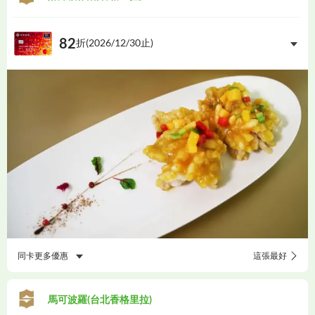
82
折(
2026/12/30
止)
同卡更多優惠
這張最好
馬可波羅(台北香格里拉)