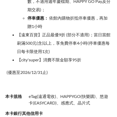
數，不適用週年慶檔期、HAPPY GO Pay及分
期交易)；
停車優惠：
依館內購物折抵停車優惠，再加
贈1小時
【遠東百貨】正品最優9折 (部分不適用)；當日當館
刷滿500元(含)以上，享免費停車4小時(停車優惠每
日每卡限使用1次)
【city'super】消費不限金額享95折
(優惠至2026/12/31止)
本卡規格
eTag(遠通電收)、HAPPYGO(快樂購)、悠遊
卡(EASYCARD)、感應式、晶片式
本卡銀行其他信用卡