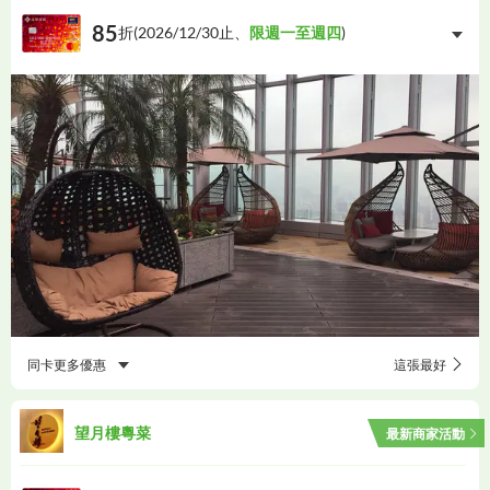
85
折(
2026/12/30
止、
限週一至週四
)
同卡更多優惠
這張最好
望月樓粵菜
最新商家活動