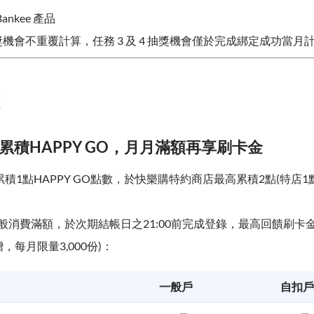
nkee 產品
2 抽獎機會不重覆計算，任務 3 及 4 抽獎機會僅於完成綁定成功當月
、累積HAPPY GO，月月滿額再享刷卡金
累積1點HAPPY GO點數，於快樂購特約商店最高累積2點(特店1
消費滿額，於次期結帳日之21:00前完成登錄，最高回饋刷卡金5
，每月限量3,000份)：
一般戶
自扣戶