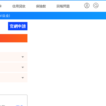
卡
信用貸款
保險館
回報問題
d 鈦金)
官網申請
立即申請