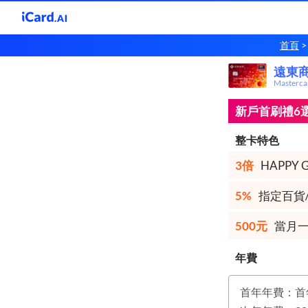
首頁
遠東
遠東
Masterc
新戶首刷禮6選
整卡特色
3倍
HAPPY
5%
指定百貨/
500元
當月一
年費
首年年費：首