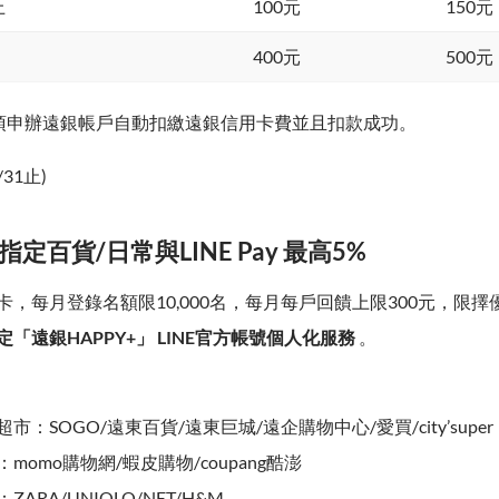
上
100元
150元
400元
500元
須申辦遠銀帳戶自動扣繳遠銀信用卡費並且扣款成功。
/31止)
指定百貨/日常與LINE Pay 最高5%
，每月登錄名額限10,000名，每月每戶回饋上限300元，限擇
「遠銀HAPPY+」 LINE官方帳號個人化服務
。
市：SOGO/遠東百貨/遠東巨城/遠企購物中心/愛買/city’super
：momo購物網/蝦皮購物/coupang酷澎
ZARA/UNIQLO/NET/H&M