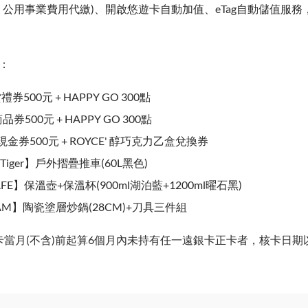
公用事業費用代繳)、開啟悠遊卡自動加值、eTag自動儲值服務
。
：
券500元 + HAPPY GO 300點
券500元 + HAPPY GO 300點
per 現金券500元 + ROYCE' 醇巧克力乙盒兌換券
a Tiger】戶外摺疊推車(60L黑色)
AFE】保溫壺+保溫杯(900ml湖泊藍+1200ml曜石黑)
LAM】陶瓷塗層炒鍋(28CM)+刀具三件組
卡當月(不含)前起算6個月內未持有任一遠銀卡正卡者，核卡日期