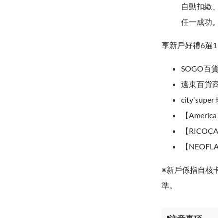
自動扣繳、
任一成功
享新戶好禮6選1
SOGO百貨禮
遠東百貨商品
city'su
【Americ
【RICOC
【NEOF
※新戶係指自核
準。