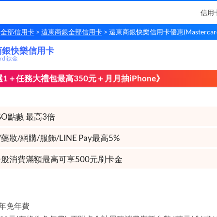
信用
全部信用卡
遠東商銀全部信用卡
遠東商銀快樂信用卡優惠(Mastercar
商銀快樂信用卡
商銀
快樂信用卡
ard 鈦金
1＋任務大禮包最高350元＋月月抽iPhone》
 GO點數 最高3倍
藥妝/網購/服飾/LINE Pay最高5%
般消費滿額最高可享500元刷卡金
年免年費