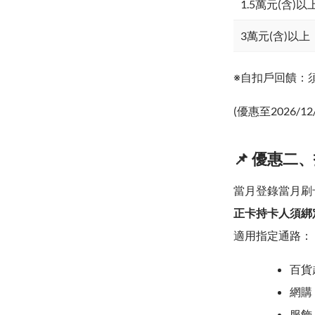
1.5萬元(含)以
3萬元(含)以上
※自扣戶回饋：
(優惠至2026/12
📌 優惠二、
當月登錄當月刷卡
正卡持卡人須綁定
適用指定通路：
百貨超
網購
服飾：