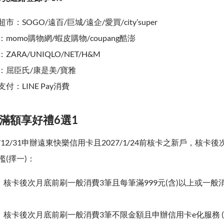
市：SOGO/遠百/巨城/遠企/愛買/city’super
：momo購物網/蝦皮購物/coupang酷澎
ZARA/UNIQLO/NET/H&M
：屈臣氏/康是美/寶雅
付：LINE Pay消費
刷滿額享好禮6選1
2026/12/31申辦遠東快樂信用卡且2027/1/24前核卡之新戶，核
(擇一)：
：
核卡後次月底前刷一般消費3筆且每筆滿999元(含)以上或一般消費
：
核卡後次月底前刷一般消費3筆不限金額且申辦信用卡e化服務 