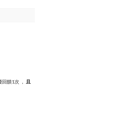
優回饋1次 ，
且