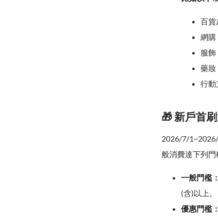
百貨超
網購
服飾：
藥妝
行動支
🎁 新戶首
2026/7/1~
般消費達下列門檻
一般門檻
(含)以上。
優惠門檻