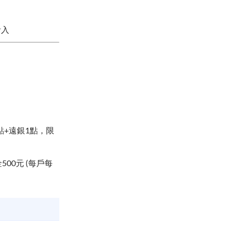
計入
點+遠銀1點，限
00元 (每戶每