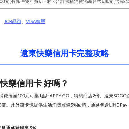
JCB
晶緻
、
VISA
御璽
遠東快樂信用卡完整攻略
快樂信用卡 好嗎？
費每滿100元可集1點HAPPY GO，特約商店2倍、遠東SOGO
倍。此外該卡也提供生活消費登錄5%回饋，通路包含LINE Pa
見通路登錄享 5%