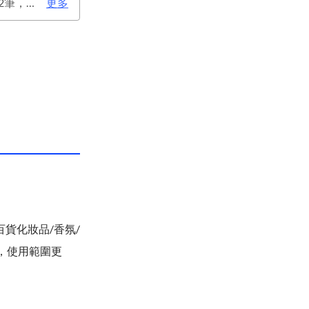
次年年費：2000元(有條件免年費), 正附卡合計累積消費滿新台幣6萬元(含)或12筆，即享次年免年費。
更多
百貨化妝品/香氛/
y，使用範圍更