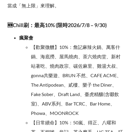
當成「無上限」來理解。
🆕Chill刷：最高10% (限時2026/7/8 – 9/30)
瘋聚會
【歡聚微醺】10%：詹記麻辣火鍋、萬客什
鍋、海底撈、屋馬燒肉、茶六燒肉堂、新村
站著吃、燒肉政宗、碳佐麻里、雞湯大叔、
gonna共樂遊、BRUN 不然、CAFE ACME、
The Antipodean、貳樓、樂子 the Diner、
Fake Sober、Draft Land、臺虎精釀(含啜飲
室)、ABV系列、Bar TCRC、Bar Home、
Phowa、MOONROCK
【日常續命】10%：50嵐、得正、八曜和
茶、五桐號、龜記、茶之魔手、UG TEA、叮