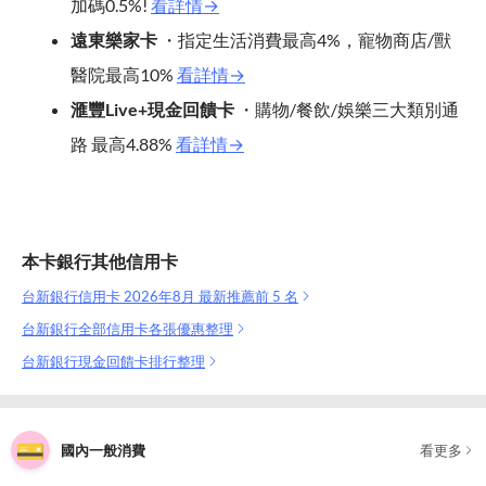
加碼0.5%!
看詳情→
遠東樂家卡
・指定生活消費最高4%，寵物商店/獸
醫院最高10%
看詳情→
滙豐Live+現金回饋卡
・購物/餐飲/娛樂三大類別通
路 最高4.88%
看詳情→
本卡銀行其他信用卡
台新銀行信用卡 2026年8月 最新推薦前 5 名
台新銀行全部信用卡各張優惠整理
台新銀行現金回饋卡排行整理
國內一般消費
看更多