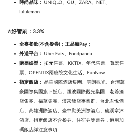
時尚品味：
UNIQLO、GU、ZARA、NET、
lululemon
⭐好饗刷：3.3%
全臺餐飲(不含餐券)；王品瘋Pay；
外送平台：
Uber Eats、Foodpanda
購票娛樂：
拓元售票、KKTIX、年代售票、寬宏售
票、OPENTIX兩廳院文化生活、FunNow
指定飯店：
晶華國際酒店集團、雲朗觀光、台灣萬
豪國際集團旗下飯店、煙波國際觀光集團、老爺酒
店集團、福華集團、漢來飯店事業群、台北君悅酒
店、高雄洲際酒店、臺中勤美洲際酒店、礁溪寒沐
酒店。指定飯店不含餐券、住宿券等票券，適用加
碼飯店詳注意事項