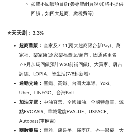
如屬不回饋項目(詳參專屬網頁說明)將不提供
回饋，如四大超商、繳稅費等)
⭐天天刷：3.3%
超商量販：
全家及7-11(兩大超商限台新Pay)、萬
家福、樂家康(原家樂福量販/超市，因通路更名，
7-9月加碼回饋預計9/30前補回饋)、大買家、唐吉
訶德、LOPIA、智生活(7/8起新增)
通勤交通：
臺鐵、高鐵、台灣大車隊、Yoxi、
Uber、LINEGO、台灣Bolt
加油充電：
中油直營、全國加油、全國特急電、源
點EVOASIS、華城電能EVALUE、USPACE、
Autopass(車麻吉)
藥妝藥局：
寶雅、康是美、屈臣氏、杏一醫療、大