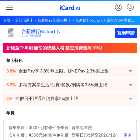
首頁
全部信用卡
台新銀行全部信用卡
台新銀行Richart卡優惠(VISA 商務御璽)
台新銀行Richart卡
台新銀行
Richart卡
立即申請
官網申請
VISA 商務御璽
新權益Chill刷 懂你的快樂人格 指定消費最高10%》
整卡特色
3.8%
台新Pay享 3.8% 無上限、LINE Pay 2.3%無上限
3.3%
多種方案享生活/百貨/餐飲/網購等3.3%無上限
2%
節假日不限通路消費享2%無上限
年費
首年年費：3000元(有條件免年費), 首年免年費
次年年費：4500元(有條件免年費), 變更日(含)起至2026/12/31止，符合原卡別之免年費消費條件 或 使用台新信用卡數位帳單(包含電子/行動帳單)且生效，即享免年費優惠。
更多