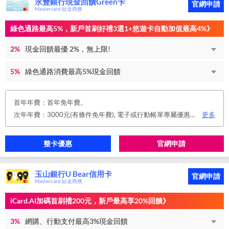
永豐銀行現金回饋Green卡
官網申請
Mastercard 鈦金商務
綠色通路最高5%，新戶首刷好禮3選1+悠遊卡自動加值最高4%》
2%
現金回饋最優 2%，無上限!
5%
綠色通路消費最高5%現金回饋
首年年費：首年免年費。
次年年費：3000元(有條件免年費), 電子或行動帳單專屬優惠： 申請信用卡電子或行動對帳單且取消實體帳單，於電子/行動帳單申請期間，正、附卡皆享免年費之優惠。 年度消費減免辦法： 第2年起，以收取年費當年前12個月累計消費滿NT$150,000或不限金額消費12次，即免收次年年費。 年費：正卡NT$3,000、附卡NT$1,500，附卡6張(含)以內免年費。
更多
整卡優惠
官網申請
玉山銀行U Bear信用卡
官網申請
Mastercard 鈦金商務
iCard.AI加碼首刷禮200元，新戶最高享20%回饋》
3%
網購、行動支付最高3%現金回饋