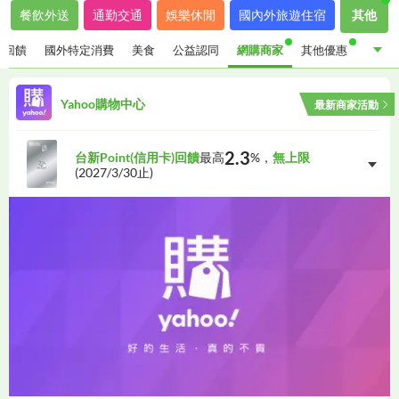
餐飲外送
通勤交通
娛樂休閒
國內外旅遊住宿
其他
金回饋
國外特定消費
美食
公益認同
網購商家
其他優惠
指定通路現金回饋
國外特定消費
美食
公益認同
Yahoo購物中心
最新商家活動
網購商家
其他優惠
2.3
台新Point(信用卡)回饋
最高
%，
無上限
(
2027/3/30
止)