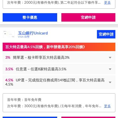
次年年費：2000元(有條件免年費), 第二年起符合以下條件享年費優惠辦法 • 使用非紙本帳單(電子帳單或行動帳單)終身免年費 • 前一年消費滿 8 萬或 12 次享次年免年費
更多
整卡優惠
官網申請
玉山銀行Unicard
官網申請
VISA 御璽
百大特店最高4.5%回饋，新申辦最高享20%回饋》
3%
簡單選－核卡即享百大特店最高3%
3.5%
任意選－任選8家特店最高3.5%
4.5%
UP選－完成指定任務或用149點訂閱，享百大特店最高
4.5%
首年年費：首年免年費
次年年費：3000元(有條件免年費), (1)每年有消費，年年免年費。或(2)同時使用玉山帳戶自動扣繳信用卡款及帳單e化期間享免年費優惠。
更多