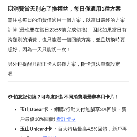
💥消費當天別忘了換權益，每日僅適用1種方案
需注意每日的消費僅適用一個方案，以當日最終的方案
計算 (最晚要在當日23:59前完成切換)。因此如果當日有
跨類別的消費，也只能選一個回饋方案，並且切換時要
想好，因為一天只能切一次！
另外也提醒只能正卡人選擇方案，附卡無法單獨設定
喔！
💳 怕忘記切換？可考慮針對不同消費場景辦專用卡片！
玉山Ubear卡
・網購/行動支付無腦享3%回饋・新
戶最優10%回饋!
看詳情→
玉山Unicard卡
・百大特店最高4.5%回饋，新戶再