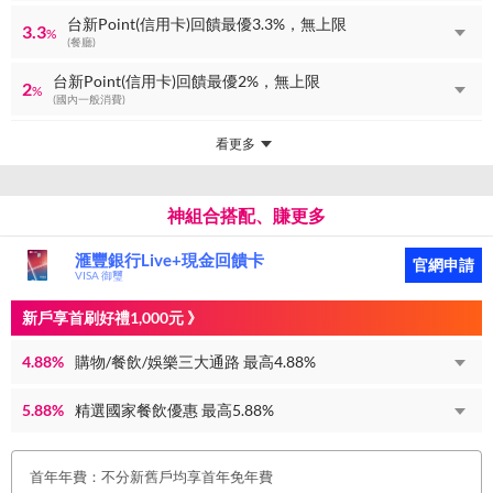
台新Point(信用卡)回饋最優3.3%，無上限
3.3
%
(餐廳)
台新Point(信用卡)回饋最優2%，無上限
2
%
(國內一般消費)
看更多
神組合搭配、賺更多
滙豐銀行Live+現金回饋卡
官網申請
VISA 御璽
新戶享首刷好禮1,000元 》
4.88%
購物/餐飲/娛樂三大通路 最高4.88%
5.88%
精選國家餐飲優惠 最高5.88%
首年年費：不分新舊戶均享首年免年費