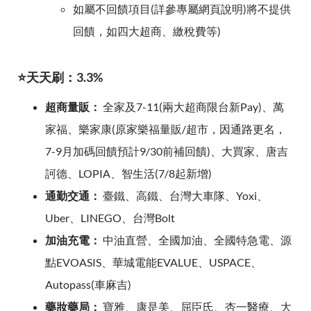
如屬不回饋項目(詳參專屬網頁說明)將不提供
回饋，如四大超商、繳稅費等)
⭐天天刷：3.3%
超商量販：
全家及7-11(兩大超商限台新Pay)、萬
家福、樂家康(原家樂福量販/超市，因通路更名，
7-9月加碼回饋預計9/30前補回饋)、大買家、唐吉
訶德、LOPIA、智生活(7/8起新增)
通勤交通：
臺鐵、高鐵、台灣大車隊、Yoxi、
Uber、LINEGO、台灣Bolt
加油充電：
中油直營、全國加油、全國特急電、源
點EVOASIS、華城電能EVALUE、USPACE、
Autopass(車麻吉)
藥妝藥局：
寶雅、康是美、屈臣氏、杏一醫療、大