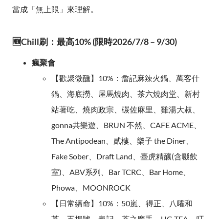
當成「無上限」來理解。
🆕Chill刷：最高10% (限時2026/7/8 – 9/30)
瘋聚會
【歡聚微醺】10%：詹記麻辣火鍋、萬客什
鍋、海底撈、屋馬燒肉、茶六燒肉堂、新村
站著吃、燒肉政宗、碳佐麻里、雞湯大叔、
gonna共樂遊、BRUN 不然、CAFE ACME、
The Antipodean、貳樓、樂子 the Diner、
Fake Sober、Draft Land、臺虎精釀(含啜飲
室)、ABV系列、Bar TCRC、Bar Home、
Phowa、MOONROCK
【日常續命】10%：50嵐、得正、八曜和
茶、五桐號、龜記、茶之魔手、UG TEA、叮