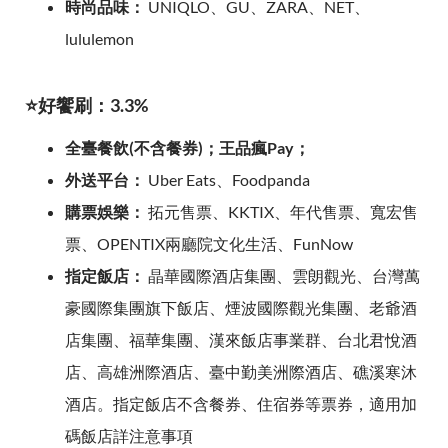
時尚品味：
UNIQLO、GU、ZARA、NET、
lululemon
⭐好饗刷：3.3%
全臺餐飲(不含餐券)；王品瘋Pay；
外送平台：
Uber Eats、Foodpanda
購票娛樂：
拓元售票、KKTIX、年代售票、寬宏售
票、OPENTIX兩廳院文化生活、FunNow
指定飯店：
晶華國際酒店集團、雲朗觀光、台灣萬
豪國際集團旗下飯店、煙波國際觀光集團、老爺酒
店集團、福華集團、漢來飯店事業群、台北君悅酒
店、高雄洲際酒店、臺中勤美洲際酒店、礁溪寒沐
酒店。指定飯店不含餐券、住宿券等票券，適用加
碼飯店詳注意事項