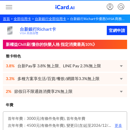
首頁
全部信用卡
台新銀行全部信用卡
台新銀行Richart卡優惠(VISA 商務御璽)
台新銀行Richart卡
台新銀行
Richart卡
立即申請
官網申請
VISA 商務御璽
新權益Chill刷 懂你的快樂人格 指定消費最高10%》
整卡特色
3.8%
台新Pay享 3.8% 無上限、LINE Pay 2.3%無上限
3.3%
多種方案享生活/百貨/餐飲/網購等3.3%無上限
2%
節假日不限通路消費享2%無上限
年費
首年年費：3000元(有條件免年費), 首年免年費
次年年費：4500元(有條件免年費), 變更日(含)起至2026/12/31止，符合原卡別之免年費消費條件 或 使用台新信用卡數位帳單(包含電子/行動帳單)且生效，即享免年費優惠。
更多