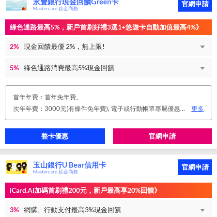
永豐銀行現金回饋Green卡
官網申請
Mastercard 鈦金商務
綠色通路最高5%，新戶首刷好禮3選1+悠遊卡自動加值最高4%》
2%
現金回饋最優 2%，無上限!
5%
綠色通路消費最高5%現金回饋
首年年費：首年免年費。
次年年費：3000元(有條件免年費), 電子或行動帳單專屬優惠： 申請信用卡電子或行動對帳單且取消實體帳單，於電子/行動帳單申請期間，正、附卡皆享免年費之優惠。 年度消費減免辦法： 第2年起，以收取年費當年前12個月累計消費滿NT$150,000或不限金額消費12次，即免收次年年費。 年費：正卡NT$3,000、附卡NT$1,500，附卡6張(含)以內免年費。
更多
整卡優惠
官網申請
玉山銀行U Bear信用卡
官網申請
Mastercard 鈦金商務
iCard.AI加碼首刷禮200元，新戶最高享20%回饋》
3%
網購、行動支付最高3%現金回饋