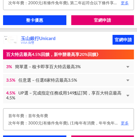
次年年費：2000元(有條件免年費), 第二年起符合以下條件享年費優惠辦法 • 使用非紙本帳單(電子帳單或行動帳單)終身免年費 • 前一年消費滿 8 萬或 12 次享次年免年費
更多
整卡優惠
官網申請
玉山銀行Unicard
官網申請
VISA 御璽
百大特店最高4.5%回饋，新申辦最高享20%回饋》
3%
簡單選－核卡即享百大特店最高3%
3.5%
任意選－任選8家特店最高3.5%
4.5%
UP選－完成指定任務或用149點訂閱，享百大特店最高
4.5%
首年年費：首年免年費
次年年費：3000元(有條件免年費), (1)每年有消費，年年免年費。或(2)同時使用玉山帳戶自動扣繳信用卡款及帳單e化期間享免年費優惠。
更多