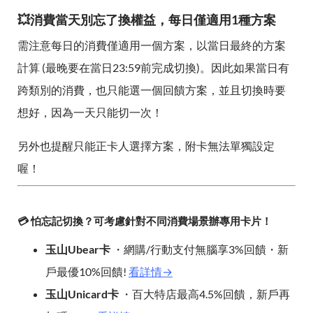
💥消費當天別忘了換權益，每日僅適用1種方案
需注意每日的消費僅適用一個方案，以當日最終的方案
計算 (最晚要在當日23:59前完成切換)。因此如果當日有
跨類別的消費，也只能選一個回饋方案，並且切換時要
想好，因為一天只能切一次！
另外也提醒只能正卡人選擇方案，附卡無法單獨設定
喔！
💳 怕忘記切換？可考慮針對不同消費場景辦專用卡片！
玉山Ubear卡
・網購/行動支付無腦享3%回饋・新
戶最優10%回饋!
看詳情→
玉山Unicard卡
・百大特店最高4.5%回饋，新戶再