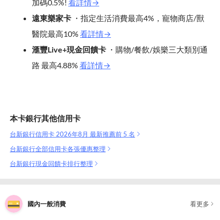
加碼0.5%!
看詳情→
遠東樂家卡
・指定生活消費最高4%，寵物商店/獸
醫院最高10%
看詳情→
滙豐Live+現金回饋卡
・購物/餐飲/娛樂三大類別通
路 最高4.88%
看詳情→
本卡銀行其他信用卡
台新銀行信用卡 2026年8月 最新推薦前 5 名
台新銀行全部信用卡各張優惠整理
台新銀行現金回饋卡排行整理
國內一般消費
看更多