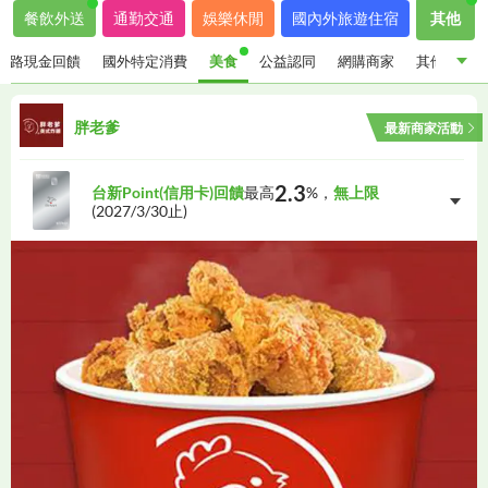
餐飲外送
通勤交通
娛樂休閒
國內外旅遊住宿
其他
通路現金回饋
國外特定消費
美食
公益認同
網購商家
其他優惠
指定通路現金回饋
國外特定消費
美食
公益認同
胖老爹
最新商家活動
網購商家
其他優惠
2.3
台新Point(信用卡)回饋
最高
%，
無上限
(
2027/3/30
止)