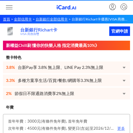
首頁
全部信用卡
台新銀行全部信用卡
台新銀行Richart卡優惠(VISA 商務御璽)
台新銀行Richart卡
台新銀行
Richart卡
立即申請
官網申請
VISA 商務御璽
新權益Chill刷 懂你的快樂人格 指定消費最高10%》
整卡特色
3.8%
台新Pay享 3.8% 無上限、LINE Pay 2.3%無上限
3.3%
多種方案享生活/百貨/餐飲/網購等3.3%無上限
2%
節假日不限通路消費享2%無上限
年費
首年年費：3000元(有條件免年費), 首年免年費
次年年費：4500元(有條件免年費), 變更日(含)起至2026/12/31止，符合原卡別之免年費消費條件 或 使用台新信用卡數位帳單(包含電子/行動帳單)且生效，即享免年費優惠。
更多