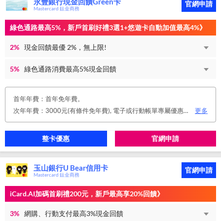
永豐銀行現金回饋Green卡
官網申請
Mastercard 鈦金商務
綠色通路最高5%，新戶首刷好禮3選1+悠遊卡自動加值最高4%》
2%
現金回饋最優 2%，無上限!
5%
綠色通路消費最高5%現金回饋
首年年費：首年免年費。
次年年費：3000元(有條件免年費), 電子或行動帳單專屬優惠： 申請信用卡電子或行動對帳單且取消實體帳單，於電子/行動帳單申請期間，正、附卡皆享免年費之優惠。 年度消費減免辦法： 第2年起，以收取年費當年前12個月累計消費滿NT$150,000或不限金額消費12次，即免收次年年費。 年費：正卡NT$3,000、附卡NT$1,500，附卡6張(含)以內免年費。
更多
整卡優惠
官網申請
玉山銀行U Bear信用卡
官網申請
Mastercard 鈦金商務
iCard.AI加碼首刷禮200元，新戶最高享20%回饋》
3%
網購、行動支付最高3%現金回饋