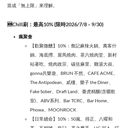
當成「無上限」來理解。
🆕Chill刷：最高10% (限時2026/7/8 – 9/30)
瘋聚會
【歡聚微醺】10%：詹記麻辣火鍋、萬客什
鍋、海底撈、屋馬燒肉、茶六燒肉堂、新村
站著吃、燒肉政宗、碳佐麻里、雞湯大叔、
gonna共樂遊、BRUN 不然、CAFE ACME、
The Antipodean、貳樓、樂子 the Diner、
Fake Sober、Draft Land、臺虎精釀(含啜飲
室)、ABV系列、Bar TCRC、Bar Home、
Phowa、MOONROCK
【日常續命】10%：50嵐、得正、八曜和
茶、五桐號、龜記、茶之魔手、UG TEA、叮