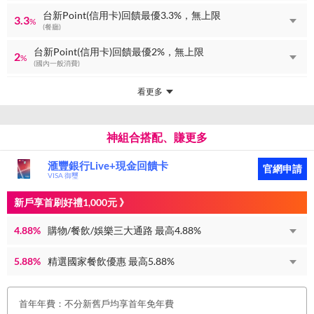
台新Point(信用卡)回饋最優3.3%，無上限
3.3
%
(餐廳)
台新Point(信用卡)回饋最優2%，無上限
2
%
(國內一般消費)
看更多
神組合搭配、賺更多
滙豐銀行Live+現金回饋卡
官網申請
VISA 御璽
新戶享首刷好禮1,000元 》
4.88%
購物/餐飲/娛樂三大通路 最高4.88%
5.88%
精選國家餐飲優惠 最高5.88%
首年年費：不分新舊戶均享首年免年費