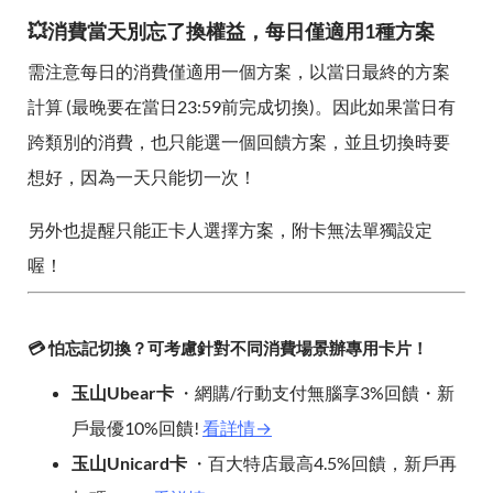
💥消費當天別忘了換權益，每日僅適用1種方案
需注意每日的消費僅適用一個方案，以當日最終的方案
計算 (最晚要在當日23:59前完成切換)。因此如果當日有
跨類別的消費，也只能選一個回饋方案，並且切換時要
想好，因為一天只能切一次！
另外也提醒只能正卡人選擇方案，附卡無法單獨設定
喔！
💳 怕忘記切換？可考慮針對不同消費場景辦專用卡片！
玉山Ubear卡
・網購/行動支付無腦享3%回饋・新
戶最優10%回饋!
看詳情→
玉山Unicard卡
・百大特店最高4.5%回饋，新戶再