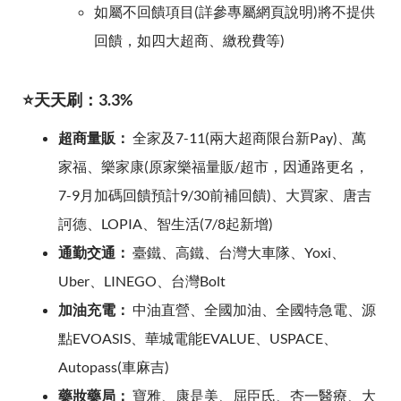
如屬不回饋項目(詳參專屬網頁說明)將不提供
回饋，如四大超商、繳稅費等)
⭐天天刷：3.3%
超商量販：
全家及7-11(兩大超商限台新Pay)、萬
家福、樂家康(原家樂福量販/超市，因通路更名，
7-9月加碼回饋預計9/30前補回饋)、大買家、唐吉
訶德、LOPIA、智生活(7/8起新增)
通勤交通：
臺鐵、高鐵、台灣大車隊、Yoxi、
Uber、LINEGO、台灣Bolt
加油充電：
中油直營、全國加油、全國特急電、源
點EVOASIS、華城電能EVALUE、USPACE、
Autopass(車麻吉)
藥妝藥局：
寶雅、康是美、屈臣氏、杏一醫療、大