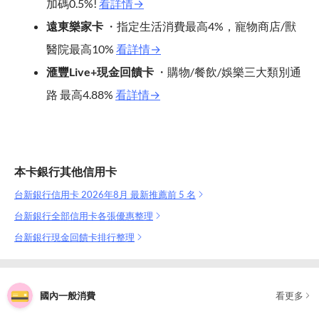
加碼0.5%!
看詳情→
遠東樂家卡
・指定生活消費最高4%，寵物商店/獸
醫院最高10%
看詳情→
滙豐Live+現金回饋卡
・購物/餐飲/娛樂三大類別通
路 最高4.88%
看詳情→
本卡銀行其他信用卡
台新銀行信用卡 2026年8月 最新推薦前 5 名
台新銀行全部信用卡各張優惠整理
台新銀行現金回饋卡排行整理
國內一般消費
看更多