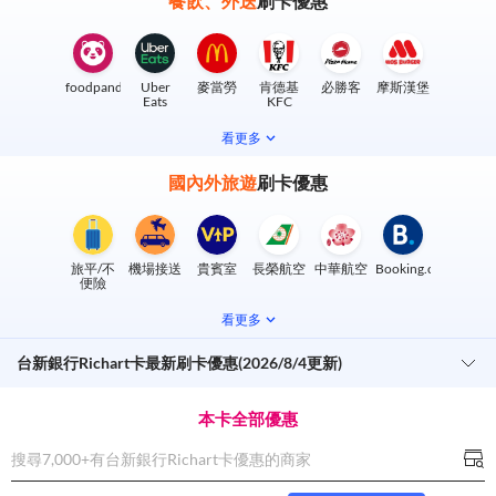
餐飲、外送
刷卡優惠
foodpanda
Uber
麥當勞
肯德基
必勝客
摩斯漢堡
Eats
KFC
看更多
國內外旅遊
刷卡優惠
旅平/不
機場接送
貴賓室
長榮航空
中華航空
Booking.com
便險
看更多
台新銀行Richart卡最新刷卡優惠(2026/8/4更新)
本卡全部優惠
搜尋7,000+有
台新銀行Richart卡
優惠的商家