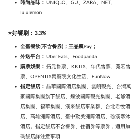
時尚品味：
UNIQLO、GU、ZARA、NET、
lululemon
⭐好饗刷：3.3%
全臺餐飲(不含餐券)；王品瘋Pay；
外送平台：
Uber Eats、Foodpanda
購票娛樂：
拓元售票、KKTIX、年代售票、寬宏售
票、OPENTIX兩廳院文化生活、FunNow
指定飯店：
晶華國際酒店集團、雲朗觀光、台灣萬
豪國際集團旗下飯店、煙波國際觀光集團、老爺酒
店集團、福華集團、漢來飯店事業群、台北君悅酒
店、高雄洲際酒店、臺中勤美洲際酒店、礁溪寒沐
酒店。指定飯店不含餐券、住宿券等票券，適用加
碼飯店詳注意事項