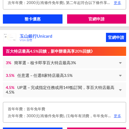
次年年費：2000元(有條件免年費), 第二年起符合以下條件享年費優惠辦法 • 使用非紙本帳單(電子帳單或行動帳單)終身免年費 • 前一年消費滿 8 萬或 12 次享次年免年費
更多
整卡優惠
官網申請
玉山銀行Unicard
官網申請
VISA 御璽
百大特店最高4.5%回饋，新申辦最高享20%回饋》
3%
簡單選－核卡即享百大特店最高3%
3.5%
任意選－任選8家特店最高3.5%
4.5%
UP選－完成指定任務或用149點訂閱，享百大特店最高
4.5%
首年年費：首年免年費
次年年費：3000元(有條件免年費), (1)每年有消費，年年免年費。或(2)同時使用玉山帳戶自動扣繳信用卡款及帳單e化期間享免年費優惠。
更多