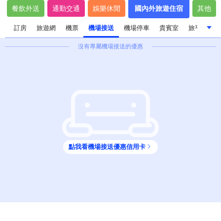
餐飲外送
通勤交通
娛樂休閒
國內外旅遊住宿
其他
遊
訂房
旅遊網
機票
機場接送
機場停車
貴賓室
旅平/不便
沒有專屬
機場接送
的優惠
飯店旅館住宿
國內外旅遊
訂房
旅遊網
機票
機場接送
機場停車
貴賓室
旅平/不便險
點我看
機場接送
優惠信用卡