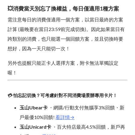
💥消費當天別忘了換權益，每日僅適用1種方案
需注意每日的消費僅適用一個方案，以當日最終的方案
計算 (最晚要在當日23:59前完成切換)。因此如果當日有
跨類別的消費，也只能選一個回饋方案，並且切換時要
想好，因為一天只能切一次！
另外也提醒只能正卡人選擇方案，附卡無法單獨設定
喔！
💳 怕忘記切換？可考慮針對不同消費場景辦專用卡片！
玉山Ubear卡
・網購/行動支付無腦享3%回饋・新
戶最優10%回饋!
看詳情→
玉山Unicard卡
・百大特店最高4.5%回饋，新戶再