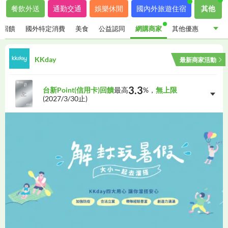
餐飲外送
通勤交通
娛樂休閒
國內外旅遊住宿
其他
金回饋
國外特定消費
美食
公益認同
網購商家
其他優惠
指定通路現金回饋
國外特定消費
美食
公益認同
KKday
最新商家活動
網購商家
其他優惠
3.3
台新Point(信用卡)回饋
最高
%，
無上限
(
2027/3/30
止)