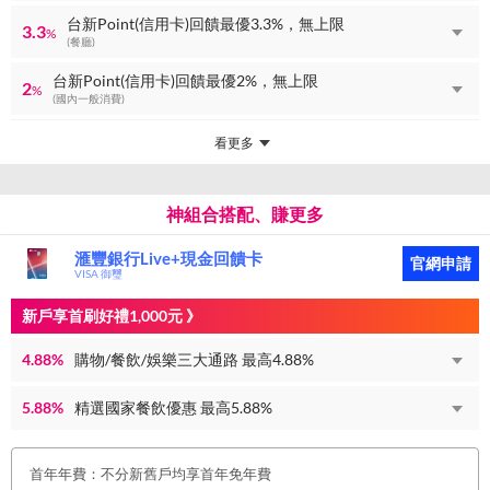
台新Point(信用卡)回饋最優3.3%，無上限
3.3
%
(餐廳)
台新Point(信用卡)回饋最優2%，無上限
2
%
(國內一般消費)
看更多
神組合搭配、賺更多
滙豐銀行Live+現金回饋卡
官網申請
VISA 御璽
新戶享首刷好禮1,000元 》
4.88%
購物/餐飲/娛樂三大通路 最高4.88%
5.88%
精選國家餐飲優惠 最高5.88%
首年年費：不分新舊戶均享首年免年費