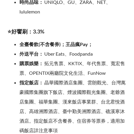
時尚品味：
UNIQLO、GU、ZARA、NET、
lululemon
⭐好饗刷：3.3%
全臺餐飲(不含餐券)；王品瘋Pay；
外送平台：
Uber Eats、Foodpanda
購票娛樂：
拓元售票、KKTIX、年代售票、寬宏售
票、OPENTIX兩廳院文化生活、FunNow
指定飯店：
晶華國際酒店集團、雲朗觀光、台灣萬
豪國際集團旗下飯店、煙波國際觀光集團、老爺酒
店集團、福華集團、漢來飯店事業群、台北君悅酒
店、高雄洲際酒店、臺中勤美洲際酒店、礁溪寒沐
酒店。指定飯店不含餐券、住宿券等票券，適用加
碼飯店詳注意事項