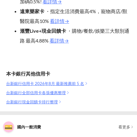
加碼0.5%!
看詳情→
遠東樂家卡
・指定生活消費最高4%，寵物商店/獸
醫院最高10%
看詳情→
滙豐Live+現金回饋卡
・購物/餐飲/娛樂三大類別通
路 最高4.88%
看詳情→
本卡銀行其他信用卡
台新銀行信用卡 2026年8月 最新推薦前 5 名
台新銀行全部信用卡各張優惠整理
台新銀行現金回饋卡排行整理
國內一般消費
看更多