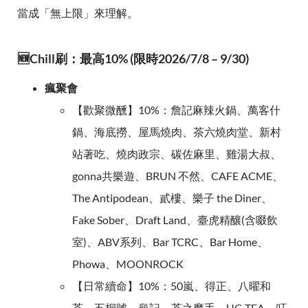
當成「無上限」來理解。
🆕Chill刷：最高10% (限時2026/7/8 – 9/30)
瘋聚會
【歡聚微醺】10%：詹記麻辣火鍋、萬客什
鍋、海底撈、屋馬燒肉、茶六燒肉堂、新村
站著吃、燒肉政宗、碳佐麻里、雞湯大叔、
gonna共樂遊、BRUN 不然、CAFE ACME、
The Antipodean、貳樓、樂子 the Diner、
Fake Sober、Draft Land、臺虎精釀(含啜飲
室)、ABV系列、Bar TCRC、Bar Home、
Phowa、MOONROCK
【日常續命】10%：50嵐、得正、八曜和
茶、五桐號、龜記、茶之魔手、UG TEA、叮