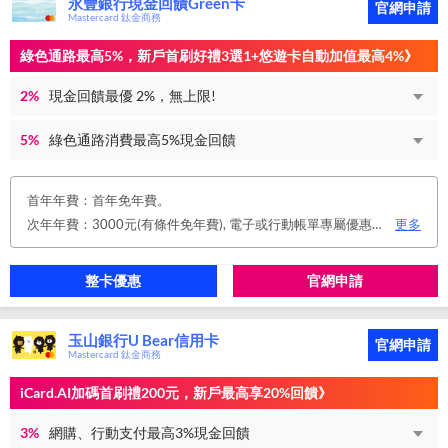
永豐銀行現金回饋Green卡
官網申請
Mastercard 鈦金商務
綠色通路最高5%，新戶首刷好禮3選1+悠遊卡自動加值最高4%》
2%
現金回饋最優 2%，無上限!
5%
綠色通路消費最高5%現金回饋
首年年費：首年免年費。
次年年費：3000元(有條件免年費), 電子或行動帳單專屬優惠： 申請信用卡電子或行動對帳單且取消實體帳單，於電子/行動帳單申請期間，正、附卡皆享免年費之優惠。 年度消費減免辦法： 第2年起，以收取年費當年前12個月累計消費滿NT$150,000或不限金額消費12次，即免收次年年費。 年費：正卡NT$3,000、附卡NT$1,500，附卡6張(含)以內免年費。
更多
整卡優惠
官網申請
玉山銀行U Bear信用卡
官網申請
Mastercard 鈦金商務
iCard.AI加碼首刷禮200元，新戶最高享20%回饋》
3%
網購、行動支付最高3%現金回饋