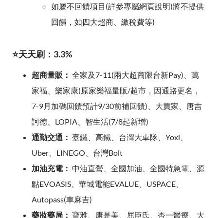
如屬不回饋項目(詳參專屬網頁說明)將不提供
回饋，如四大超商、繳稅費等)
⭐天天刷：3.3%
超商量販：
全家及7-11(兩大超商限台新Pay)、萬
家福、樂家康(原家樂福量販/超市，因通路更名，
7-9月加碼回饋預計9/30前補回饋)、大買家、唐吉
訶德、LOPIA、智生活(7/8起新增)
通勤交通：
臺鐵、高鐵、台灣大車隊、Yoxi、
Uber、LINEGO、台灣Bolt
加油充電：
中油直營、全國加油、全國特急電、源
點EVOASIS、華城電能EVALUE、USPACE、
Autopass(車麻吉)
藥妝藥局：
寶雅、康是美、屈臣氏、杏一醫療、大