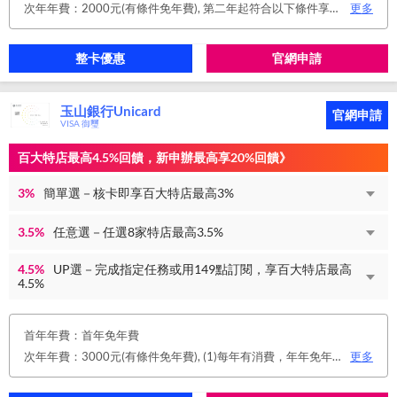
次年年費：2000元(有條件免年費), 第二年起符合以下條件享年費優惠辦法 • 使用非紙本帳單(電子帳單或行動帳單)終身免年費 • 前一年消費滿 8 萬或 12 次享次年免年費
更多
整卡優惠
官網申請
玉山銀行Unicard
官網申請
VISA 御璽
百大特店最高4.5%回饋，新申辦最高享20%回饋》
3%
簡單選－核卡即享百大特店最高3%
3.5%
任意選－任選8家特店最高3.5%
4.5%
UP選－完成指定任務或用149點訂閱，享百大特店最高
4.5%
首年年費：首年免年費
次年年費：3000元(有條件免年費), (1)每年有消費，年年免年費。或(2)同時使用玉山帳戶自動扣繳信用卡款及帳單e化期間享免年費優惠。
更多