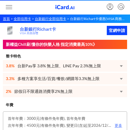
首頁
全部信用卡
台新銀行全部信用卡
台新銀行Richart卡優惠(VISA 商務御璽)
台新銀行Richart卡
台新銀行
Richart卡
立即申請
官網申請
VISA 商務御璽
新權益Chill刷 懂你的快樂人格 指定消費最高10%》
整卡特色
3.8%
台新Pay享 3.8% 無上限、LINE Pay 2.3%無上限
3.3%
多種方案享生活/百貨/餐飲/網購等3.3%無上限
2%
節假日不限通路消費享2%無上限
年費
首年年費：3000元(有條件免年費), 首年免年費
次年年費：4500元(有條件免年費), 變更日(含)起至2026/12/31止，符合原卡別之免年費消費條件 或 使用台新信用卡數位帳單(包含電子/行動帳單)且生效，即享免年費優惠。
更多