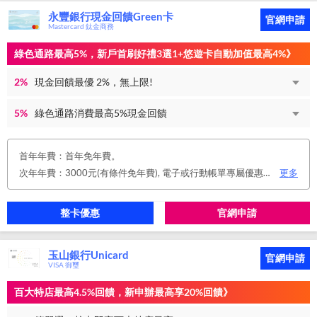
永豐銀行現金回饋Green卡
官網申請
Mastercard 鈦金商務
綠色通路最高5%，新戶首刷好禮3選1+悠遊卡自動加值最高4%》
2%
現金回饋最優 2%，無上限!
5%
綠色通路消費最高5%現金回饋
首年年費：首年免年費。
次年年費：3000元(有條件免年費), 電子或行動帳單專屬優惠： 申請信用卡電子或行動對帳單且取消實體帳單，於電子/行動帳單申請期間，正、附卡皆享免年費之優惠。 年度消費減免辦法： 第2年起，以收取年費當年前12個月累計消費滿NT$150,000或不限金額消費12次，即免收次年年費。 年費：正卡NT$3,000、附卡NT$1,500，附卡6張(含)以內免年費。
更多
整卡優惠
官網申請
玉山銀行Unicard
官網申請
VISA 御璽
百大特店最高4.5%回饋，新申辦最高享20%回饋》