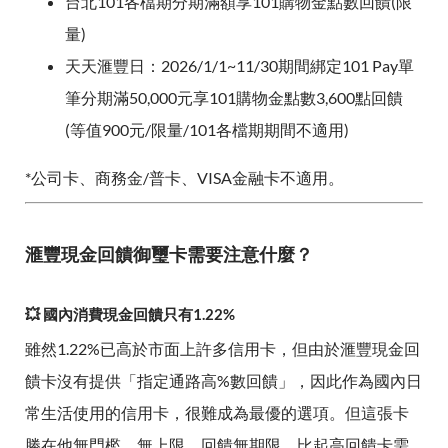
台北101各檔期分期滿額享101購物金點數回饋(限
量)
天天滙豐日：2026/1/1~11/30期間綁定101 Pay單
筆分期滿50,000元享101購物金點數3,600點回饋
(等值900元/限量/101各檔期期間不適用)
*公司卡、商務金/普卡、VISA金融卡不適用。
滙豐現金回饋御璽卡需要注意什麼？
💥 國內消費現金回饋只有1.22%
雖然1.22%已高於市面上許多信用卡，但由於滙豐現金回
饋卡沒有提供「指定通路高%數回饋」，因此作為國內日
常生活使用的信用卡，很難成為最優的選項。但這張卡
勝在他無門檻、無上限、回饋無期限，比起高回饋卡需