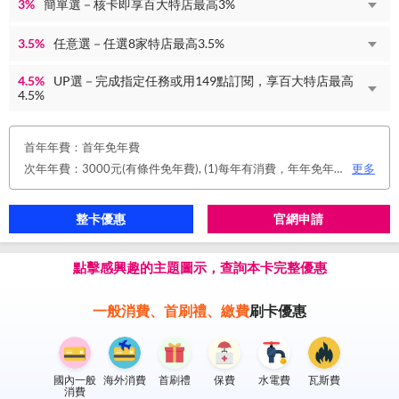
3%
簡單選－核卡即享百大特店最高3%
3.5%
任意選－任選8家特店最高3.5%
4.5%
UP選－完成指定任務或用149點訂閱，享百大特店最高
4.5%
首年年費：首年免年費
次年年費：3000元(有條件免年費), (1)每年有消費，年年免年費。或(2)同時使用玉山帳戶自動扣繳信用卡款及帳單e化期間享免年費優惠。
更多
整卡優惠
官網申請
點擊感興趣的主題圖示，查詢本卡完整優惠
一般消費、首刷禮、繳費
刷卡優惠
國內一般
海外消費
首刷禮
保費
水電費
瓦斯費
消費