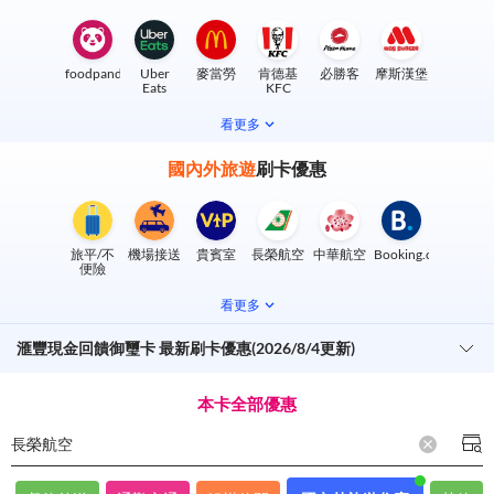
foodpanda
Uber
麥當勞
肯德基
必勝客
摩斯漢堡
Eats
KFC
看更多
國內外旅遊
刷卡優惠
旅平/不
機場接送
貴賓室
長榮航空
中華航空
Booking.com
便險
看更多
滙豐現金回饋御璽卡 最新刷卡優惠(2026/8/4更新)
本卡全部優惠
長榮航空