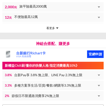
旅平險最高2000萬
2,000
萬
不便險最高12萬
12
萬
看更多
神組合搭配、賺更多
台新銀行Richart卡
官網申請
VISA 商務御璽
新權益Chill刷 懂你的快樂人格 指定消費最高10%》
3.8%
台新Pay享 3.8% 無上限、LINE Pay 2.3%無上限
3.3%
多種方案享生活/百貨/餐飲/網購等3.3%無上限
2%
節假日不限通路消費享2%無上限