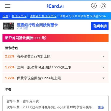
首頁
全部信用卡
滙豐銀行全部信用卡
滙豐銀行現金回饋御璽卡優惠(VISA 御璽)
滙豐銀行現金回饋御璽卡
滙豐銀行
現金回饋御璽卡
立即申請
官網申請
VISA 御璽
新戶首刷禮最優贈1,000元》
整卡特色
2.22%
海外消費2.22%無上限
1.22%
國內一般消費現金回饋1.22%無上限
1.22%
保費享現金回饋1.22%無上限
年費
首年年費：首年免年費
次年年費：2000元(有條件免年費), 不分新舊戶均享首年免年費，第二年起符合以下條件享年費優惠辦法： 1.使用非紙本帳單(電子帳單或行動帳單)終身免年費。 2.前一年消費滿8 萬或 12 次享次年免年費。
更多