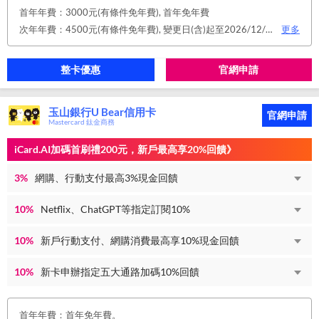
首年年費：3000元(有條件免年費), 首年免年費
次年年費：4500元(有條件免年費), 變更日(含)起至2026/12/31止，符合原卡別之免年費消費條件 或 使用台新信用卡數位帳單(包含電子/行動帳單)且生效，即享免年費優惠。
更多
整卡優惠
官網申請
玉山銀行U Bear信用卡
官網申請
Mastercard 鈦金商務
iCard.AI加碼首刷禮200元，新戶最高享20%回饋》
3%
網購、行動支付最高3%現金回饋
10%
Netflix、ChatGPT等指定訂閱10%
10%
新戶行動支付、網購消費最高享10%現金回饋
10%
新卡申辦指定五大通路加碼10%回饋
首年年費：首年免年費。