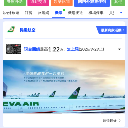
餐飲外送
通勤交通
娛樂休閒
國內外旅遊住宿
其他
國內外旅遊
訂房
旅遊網
機票
機場接送
機場停車
貴賓室
飯店旅館住宿
國內外旅遊
訂房
旅遊網
機票
長榮航空
最新商家活動
機場接送
機場停車
貴賓室
旅平/不便險
1.22
現金回饋
最高
%，
無上限
(
2026/9/29
止)
這張最好