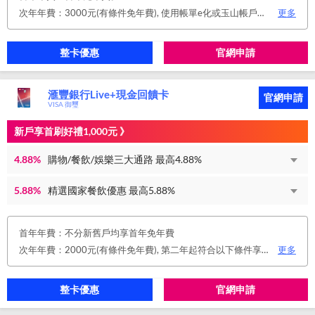
次年年費：3000元(有條件免年費), 使用帳單e化或玉山帳戶自動扣繳信用卡款或任消費一筆享免年費優惠。
更多
整卡優惠
官網申請
滙豐銀行Live+現金回饋卡
官網申請
VISA 御璽
新戶享首刷好禮1,000元 》
4.88%
購物/餐飲/娛樂三大通路 最高4.88%
5.88%
精選國家餐飲優惠 最高5.88%
首年年費：不分新舊戶均享首年免年費
次年年費：2000元(有條件免年費), 第二年起符合以下條件享年費優惠辦法 • 使用非紙本帳單(電子帳單或行動帳單)終身免年費 • 前一年消費滿 8 萬或 12 次享次年免年費
更多
整卡優惠
官網申請