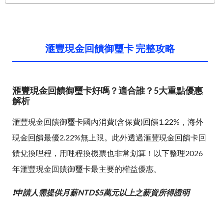
滙豐現金回饋御璽卡 完整攻略
滙豐現金回饋御璽卡好嗎？適合誰？5大重點優惠
解析
滙豐現金回饋御璽卡國內消費(含保費)回饋1.22%，海外
現金回饋最優2.22%無上限。此外透過滙豐現金回饋卡回
饋兌換哩程，用哩程換機票也非常划算！以下整理2026
年滙豐現金回饋御璽卡最主要的權益優惠。
❗申請人需提供月薪NTD$5萬元以上之薪資所得證明