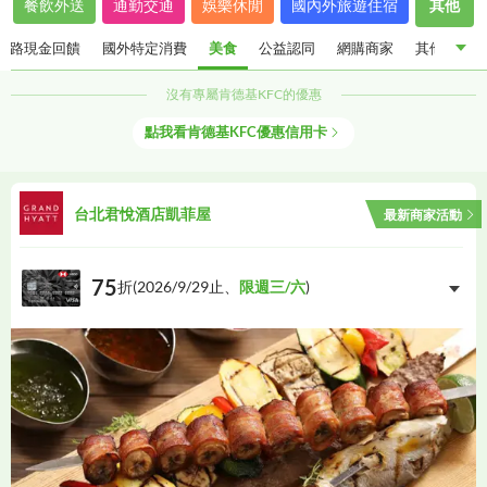
餐飲外送
通勤交通
娛樂休閒
國內外旅遊住宿
其他
通路現金回饋
國外特定消費
美食
公益認同
網購商家
其他優惠
沒有專屬
肯德基KFC
的優惠
指定通路現金回饋
國外特定消費
美食
公益認同
點我看
肯德基KFC
優惠信用卡
網購商家
其他優惠
台北君悅酒店凱菲屋
最新商家活動
75
折(
2026/9/29
止、
限週三/六
)