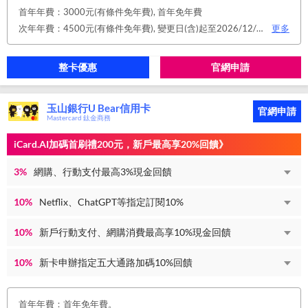
首年年費：3000元(有條件免年費), 首年免年費
次年年費：4500元(有條件免年費), 變更日(含)起至2026/12/31止，符合原卡別之免年費消費條件 或 使用台新信用卡數位帳單(包含電子/行動帳單)且生效，即享免年費優惠。
更多
整卡優惠
官網申請
玉山銀行U Bear信用卡
官網申請
Mastercard 鈦金商務
iCard.AI加碼首刷禮200元，新戶最高享20%回饋》
3%
網購、行動支付最高3%現金回饋
10%
Netflix、ChatGPT等指定訂閱10%
10%
新戶行動支付、網購消費最高享10%現金回饋
10%
新卡申辦指定五大通路加碼10%回饋
首年年費：首年免年費。