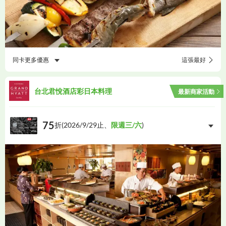
同卡更多優惠
這張最好
台北君悅酒店彩日本料理
最新商家活動
75
折(
2026/9/29
止、
限週三/六
)