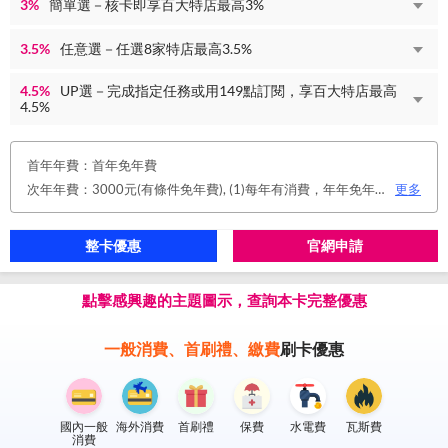
3%
簡單選－核卡即享百大特店最高3%
3.5%
任意選－任選8家特店最高3.5%
4.5%
UP選－完成指定任務或用149點訂閱，享百大特店最高
4.5%
首年年費：首年免年費
次年年費：3000元(有條件免年費), (1)每年有消費，年年免年費。或(2)同時使用玉山帳戶自動扣繳信用卡款及帳單e化期間享免年費優惠。
更多
整卡優惠
官網申請
點擊感興趣的主題圖示，查詢本卡完整優惠
一般消費、首刷禮、繳費
刷卡優惠
國內一般
海外消費
首刷禮
保費
水電費
瓦斯費
消費