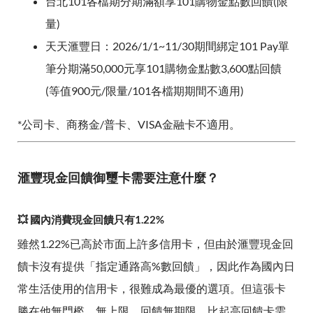
台北101各檔期分期滿額享101購物金點數回饋(限
量)
天天滙豐日：2026/1/1~11/30期間綁定101 Pay單
筆分期滿50,000元享101購物金點數3,600點回饋
(等值900元/限量/101各檔期期間不適用)
*公司卡、商務金/普卡、VISA金融卡不適用。
滙豐現金回饋御璽卡需要注意什麼？
💥 國內消費現金回饋只有1.22%
雖然1.22%已高於市面上許多信用卡，但由於滙豐現金回
饋卡沒有提供「指定通路高%數回饋」，因此作為國內日
常生活使用的信用卡，很難成為最優的選項。但這張卡
勝在他無門檻、無上限、回饋無期限，比起高回饋卡需