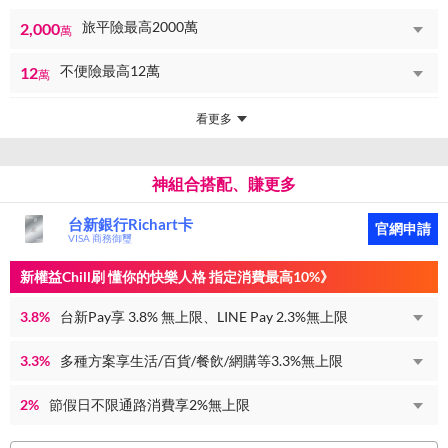
旅平險最高2000萬
2,000
萬
不便險最高12萬
12
萬
看更多
神組合搭配、賺更多
台新銀行Richart卡
官網申請
VISA 商務御璽
新權益Chill刷 懂你的快樂人格 指定消費最高10%》
3.8%
台新Pay享 3.8% 無上限、LINE Pay 2.3%無上限
3.3%
多種方案享生活/百貨/餐飲/網購等3.3%無上限
2%
節假日不限通路消費享2%無上限