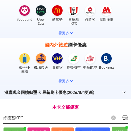
foodpanda
Uber
麥當勞
肯德基
必勝客
摩斯漢堡
Eats
KFC
看更多
國內外旅遊
刷卡優惠
旅平/不
機場接送
貴賓室
長榮航空
中華航空
Booking.com
便險
看更多
滙豐現金回饋御璽卡 最新刷卡優惠(2026/8/4更新)
本卡全部優惠
肯德基KFC