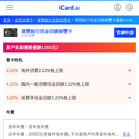
首頁
全部信用卡
滙豐銀行全部信用卡
滙豐銀行現金回饋御璽卡優惠(VISA 御璽)
滙豐銀行現金回饋御璽卡
滙豐銀行
現金回饋御璽卡
立即申請
官網申請
VISA 御璽
新戶首刷禮最優贈1,000元》
整卡特色
2.22%
海外消費2.22%無上限
1.22%
國內一般消費現金回饋1.22%無上限
1.22%
保費享現金回饋1.22%無上限
年費
首年年費：首年免年費
次年年費：2000元(有條件免年費), 不分新舊戶均享首年免年費，第二年起符合以下條件享年費優惠辦法： 1.使用非紙本帳單(電子帳單或行動帳單)終身免年費。 2.前一年消費滿8 萬或 12 次享次年免年費。
更多