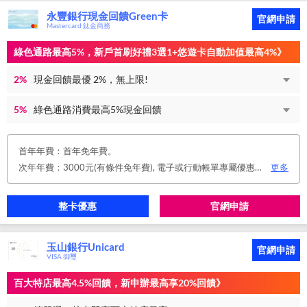
永豐銀行現金回饋Green卡
官網申請
Mastercard 鈦金商務
綠色通路最高5%，新戶首刷好禮3選1+悠遊卡自動加值最高4%》
2%
現金回饋最優 2%，無上限!
5%
綠色通路消費最高5%現金回饋
首年年費：首年免年費。
次年年費：3000元(有條件免年費), 電子或行動帳單專屬優惠： 申請信用卡電子或行動對帳單且取消實體帳單，於電子/行動帳單申請期間，正、附卡皆享免年費之優惠。 年度消費減免辦法： 第2年起，以收取年費當年前12個月累計消費滿NT$150,000或不限金額消費12次，即免收次年年費。 年費：正卡NT$3,000、附卡NT$1,500，附卡6張(含)以內免年費。
更多
整卡優惠
官網申請
玉山銀行Unicard
官網申請
VISA 御璽
百大特店最高4.5%回饋，新申辦最高享20%回饋》