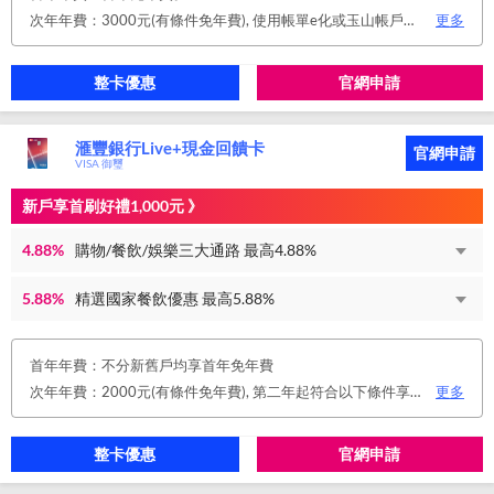
次年年費：3000元(有條件免年費), 使用帳單e化或玉山帳戶自動扣繳信用卡款或任消費一筆享免年費優惠。
更多
整卡優惠
官網申請
滙豐銀行Live+現金回饋卡
官網申請
VISA 御璽
新戶享首刷好禮1,000元 》
4.88%
購物/餐飲/娛樂三大通路 最高4.88%
5.88%
精選國家餐飲優惠 最高5.88%
首年年費：不分新舊戶均享首年免年費
次年年費：2000元(有條件免年費), 第二年起符合以下條件享年費優惠辦法 • 使用非紙本帳單(電子帳單或行動帳單)終身免年費 • 前一年消費滿 8 萬或 12 次享次年免年費
更多
整卡優惠
官網申請