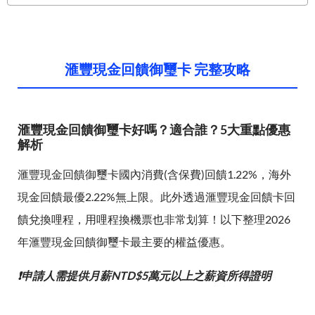
滙豐現金回饋御璽卡 完整攻略
滙豐現金回饋御璽卡好嗎？適合誰？5大重點優惠
解析
滙豐現金回饋御璽卡國內消費(含保費)回饋1.22%，海外
現金回饋最優2.22%無上限。此外透過滙豐現金回饋卡回
饋兌換哩程，用哩程換機票也非常划算！以下整理2026
年滙豐現金回饋御璽卡最主要的權益優惠。
❗申請人需提供月薪NTD$5萬元以上之薪資所得證明