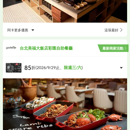
同卡更多優惠
這張最好
台北美福大飯店彩匯自助餐廳
最新商家活動
85
折(
2026/9/29
止、
限週三/六
)