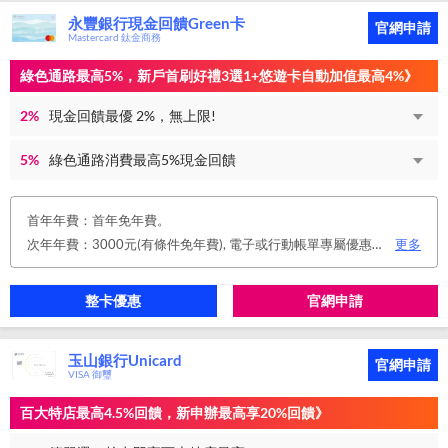
永豐銀行現金回饋Green卡
官網申請
Mastercard 鈦金商務
綠色通路最高5%，新戶首刷好禮3選1+悠遊卡自動加值最高4%》
2%
現金回饋最優 2%，無上限!
5%
綠色通路消費最高5%現金回饋
首年年費：首年免年費。
次年年費：3000元(有條件免年費), 電子或行動帳單專屬優惠： 申請信用卡電子或行動對帳單且取消實體帳單，於電子/行動帳單申請期間，正、附卡皆享免年費之優惠。 年度消費減免辦法： 第2年起，以收取年費當年前12個月累計消費滿NT$150,000或不限金額消費12次，即免收次年年費。 年費：正卡NT$3,000、附卡NT$1,500，附卡6張(含)以內免年費。
更多
整卡優惠
官網申請
玉山銀行Unicard
官網申請
VISA 御璽
百大特店最高4.5%回饋，新申辦最高享20%回饋》