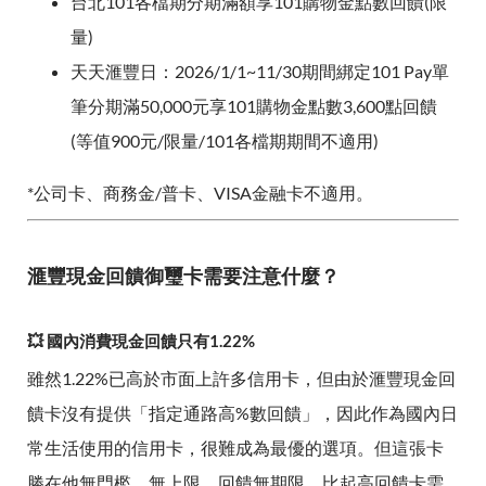
台北101各檔期分期滿額享101購物金點數回饋(限
量)
天天滙豐日：2026/1/1~11/30期間綁定101 Pay單
筆分期滿50,000元享101購物金點數3,600點回饋
(等值900元/限量/101各檔期期間不適用)
*公司卡、商務金/普卡、VISA金融卡不適用。
滙豐現金回饋御璽卡需要注意什麼？
💥 國內消費現金回饋只有1.22%
雖然1.22%已高於市面上許多信用卡，但由於滙豐現金回
饋卡沒有提供「指定通路高%數回饋」，因此作為國內日
常生活使用的信用卡，很難成為最優的選項。但這張卡
勝在他無門檻、無上限、回饋無期限，比起高回饋卡需