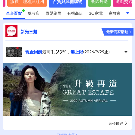
費
繳費、哩程與紅利
百貨與其他購物
餐飲外送
通勤交通
全台百貨
藥妝店
母嬰藥局
有機商店
3C 家電
家飾家具
鞋
全台百貨
藥妝店
母嬰藥局
有機商店
3C 家電
新光三越
最新商家活動
家飾家具
鞋店
服飾店
汽車百貨/保養
1.22
現金回饋
最高
%，
無上限
(
2026/9/29
止)
這張最好