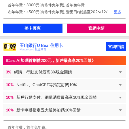
首年年費：3000元(有條件免年費), 首年免年費
次年年費：4500元(有條件免年費), 變更日(含)起至2026/12/31止，符合原卡別之免年費消費條件 或 使用台新信用卡數位帳單(包含電子/行動帳單)且生效，即享免年費優惠。
更多
整卡優惠
官網申請
玉山銀行U Bear信用卡
官網申請
Mastercard 鈦金商務
iCard.AI加碼首刷禮200元，新戶最高享20%回饋》
3%
網購、行動支付最高3%現金回饋
10%
Netflix、ChatGPT等指定訂閱10%
10%
新戶行動支付、網購消費最高享10%現金回饋
10%
新卡申辦指定五大通路加碼10%回饋
首年年費：首年免年費。