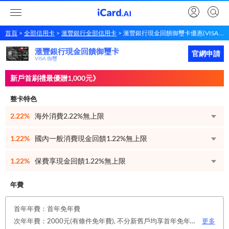
首頁
全部信用卡
滙豐銀行全部信用卡
滙豐銀行現金回饋御璽卡優惠(VISA 御璽)
滙豐銀行現金回饋御璽卡
滙豐銀行
現金回饋御璽卡
立即申請
官網申請
VISA 御璽
新戶首刷禮最優贈1,000元》
整卡特色
2.22%
海外消費2.22%無上限
1.22%
國內一般消費現金回饋1.22%無上限
1.22%
保費享現金回饋1.22%無上限
年費
首年年費：首年免年費
次年年費：2000元(有條件免年費), 不分新舊戶均享首年免年費，第二年起符合以下條件享年費優惠辦法： 1.使用非紙本帳單(電子帳單或行動帳單)終身免年費。 2.前一年消費滿8 萬或 12 次享次年免年費。
更多