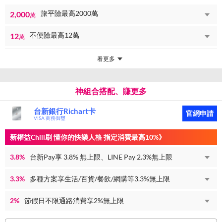
旅平險最高2000萬
2,000
萬
不便險最高12萬
12
萬
看更多
神組合搭配、賺更多
台新銀行Richart卡
官網申請
VISA 商務御璽
新權益Chill刷 懂你的快樂人格 指定消費最高10%》
3.8%
台新Pay享 3.8% 無上限、LINE Pay 2.3%無上限
3.3%
多種方案享生活/百貨/餐飲/網購等3.3%無上限
2%
節假日不限通路消費享2%無上限