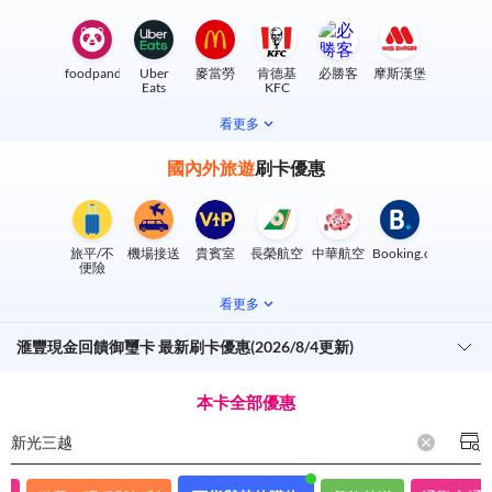
foodpanda
Uber
麥當勞
肯德基
必勝客
摩斯漢堡
Eats
KFC
看更多
國內外旅遊
刷卡優惠
旅平/不
機場接送
貴賓室
長榮航空
中華航空
Booking.com
便險
看更多
滙豐現金回饋御璽卡 最新刷卡優惠(2026/8/4更新)
本卡全部優惠
新光三越