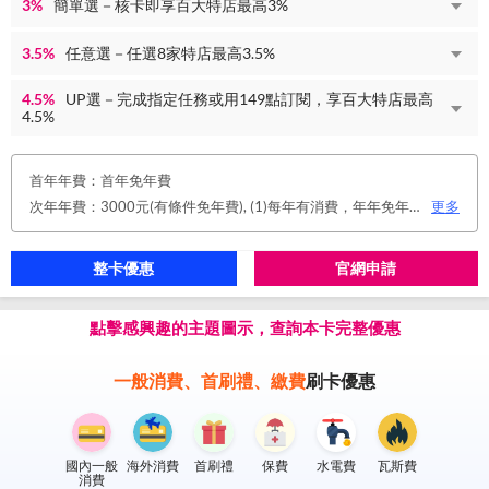
3%
簡單選－核卡即享百大特店最高3%
3.5%
任意選－任選8家特店最高3.5%
4.5%
UP選－完成指定任務或用149點訂閱，享百大特店最高
4.5%
首年年費：首年免年費
次年年費：3000元(有條件免年費), (1)每年有消費，年年免年費。或(2)同時使用玉山帳戶自動扣繳信用卡款及帳單e化期間享免年費優惠。
更多
整卡優惠
官網申請
點擊感興趣的主題圖示，查詢本卡完整優惠
一般消費、首刷禮、繳費
刷卡優惠
國內一般
海外消費
首刷禮
保費
水電費
瓦斯費
消費