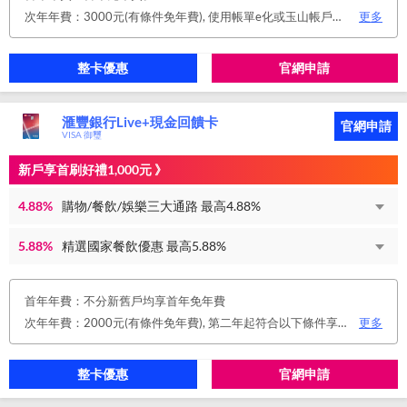
次年年費：3000元(有條件免年費), 使用帳單e化或玉山帳戶自動扣繳信用卡款或任消費一筆享免年費優惠。
更多
整卡優惠
官網申請
滙豐銀行Live+現金回饋卡
官網申請
VISA 御璽
新戶享首刷好禮1,000元 》
4.88%
購物/餐飲/娛樂三大通路 最高4.88%
5.88%
精選國家餐飲優惠 最高5.88%
首年年費：不分新舊戶均享首年免年費
次年年費：2000元(有條件免年費), 第二年起符合以下條件享年費優惠辦法 • 使用非紙本帳單(電子帳單或行動帳單)終身免年費 • 前一年消費滿 8 萬或 12 次享次年免年費
更多
整卡優惠
官網申請