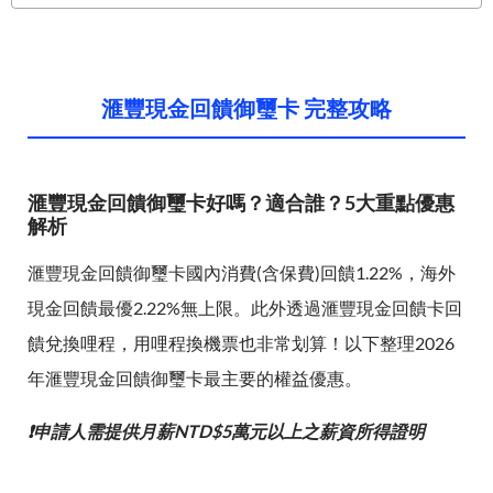
滙豐現金回饋御璽卡 完整攻略
滙豐現金回饋御璽卡好嗎？適合誰？5大重點優惠
解析
滙豐現金回饋御璽卡國內消費(含保費)回饋1.22%，海外
現金回饋最優2.22%無上限。此外透過滙豐現金回饋卡回
饋兌換哩程，用哩程換機票也非常划算！以下整理2026
年滙豐現金回饋御璽卡最主要的權益優惠。
❗申請人需提供月薪NTD$5萬元以上之薪資所得證明