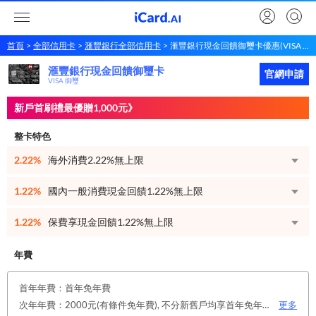
首頁
全部信用卡
滙豐銀行全部信用卡
滙豐銀行現金回饋御璽卡優惠(VISA 御璽)
滙豐銀行現金回饋御璽卡
滙豐銀行
現金回饋御璽卡
立即申請
官網申請
VISA 御璽
新戶首刷禮最優贈1,000元》
整卡特色
2.22%
海外消費2.22%無上限
1.22%
國內一般消費現金回饋1.22%無上限
1.22%
保費享現金回饋1.22%無上限
年費
首年年費：首年免年費
次年年費：2000元(有條件免年費), 不分新舊戶均享首年免年費，第二年起符合以下條件享年費優惠辦法： 1.使用非紙本帳單(電子帳單或行動帳單)終身免年費。 2.前一年消費滿8 萬或 12 次享次年免年費。
更多