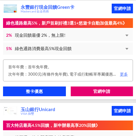
永豐銀行現金回饋Green卡
官網申請
Mastercard 鈦金商務
綠色通路最高5%，新戶首刷好禮3選1+悠遊卡自動加值最高4%》
2%
現金回饋最優 2%，無上限!
5%
綠色通路消費最高5%現金回饋
首年年費：首年免年費。
次年年費：3000元(有條件免年費), 電子或行動帳單專屬優惠： 申請信用卡電子或行動對帳單且取消實體帳單，於電子/行動帳單申請期間，正、附卡皆享免年費之優惠。 年度消費減免辦法： 第2年起，以收取年費當年前12個月累計消費滿NT$150,000或不限金額消費12次，即免收次年年費。 年費：正卡NT$3,000、附卡NT$1,500，附卡6張(含)以內免年費。
更多
整卡優惠
官網申請
玉山銀行Unicard
官網申請
VISA 御璽
百大特店最高4.5%回饋，新申辦最高享20%回饋》