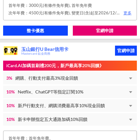
首年年費：3000元(有條件免年費), 首年免年費
次年年費：4500元(有條件免年費), 變更日(含)起至2026/12/31止，符合原卡別之免年費消費條件 或 使用台新信用卡數位帳單(包含電子/行動帳單)且生效，即享免年費優惠。
更多
整卡優惠
官網申請
玉山銀行U Bear信用卡
官網申請
Mastercard 鈦金商務
iCard.AI加碼首刷禮200元，新戶最高享20%回饋》
3%
網購、行動支付最高3%現金回饋
10%
Netflix、ChatGPT等指定訂閱10%
10%
新戶行動支付、網購消費最高享10%現金回饋
10%
新卡申辦指定五大通路加碼10%回饋
首年年費：首年免年費。