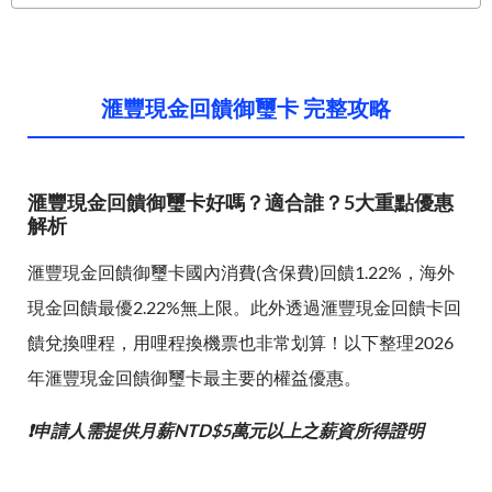
滙豐現金回饋御璽卡 完整攻略
滙豐現金回饋御璽卡好嗎？適合誰？5大重點優惠
解析
滙豐現金回饋御璽卡國內消費(含保費)回饋1.22%，海外
現金回饋最優2.22%無上限。此外透過滙豐現金回饋卡回
饋兌換哩程，用哩程換機票也非常划算！以下整理2026
年滙豐現金回饋御璽卡最主要的權益優惠。
❗申請人需提供月薪NTD$5萬元以上之薪資所得證明