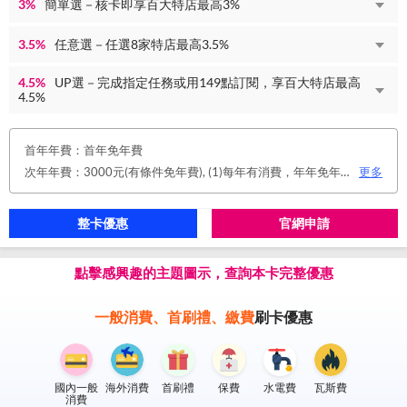
3%
簡單選－核卡即享百大特店最高3%
3.5%
任意選－任選8家特店最高3.5%
4.5%
UP選－完成指定任務或用149點訂閱，享百大特店最高
4.5%
首年年費：首年免年費
次年年費：3000元(有條件免年費), (1)每年有消費，年年免年費。或(2)同時使用玉山帳戶自動扣繳信用卡款及帳單e化期間享免年費優惠。
更多
整卡優惠
官網申請
點擊感興趣的主題圖示，查詢本卡完整優惠
一般消費、首刷禮、繳費
刷卡優惠
國內一般
海外消費
首刷禮
保費
水電費
瓦斯費
消費