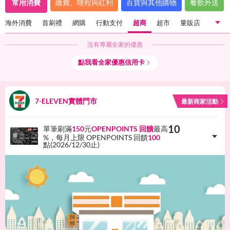
常用消費
繳費、哩程與紅利
百貨與其他購物
餐飲外送
海外消費
首刷禮
網購
行動支付
超商
超市
量販店
沒有專屬
全家
的優惠
國內一般消費
海外消費
首刷禮
網購
行動支付
點我看
全家
優惠信用卡
超商
超市
量販店
7-ELEVEN實體門市
最新商家活動
10
單筆刷滿
150
元
OPENPOINTS 回饋
最高
%，每月上限 OPENPOINTS 回饋
100
點(
2026/12/30
止)