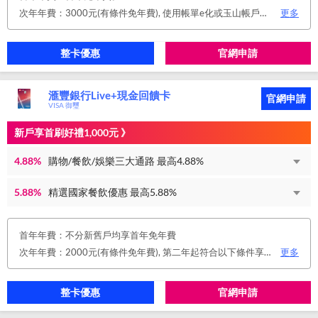
次年年費：3000元(有條件免年費), 使用帳單e化或玉山帳戶自動扣繳信用卡款或任消費一筆享免年費優惠。
更多
整卡優惠
官網申請
滙豐銀行Live+現金回饋卡
官網申請
VISA 御璽
新戶享首刷好禮1,000元 》
4.88%
購物/餐飲/娛樂三大通路 最高4.88%
5.88%
精選國家餐飲優惠 最高5.88%
首年年費：不分新舊戶均享首年免年費
次年年費：2000元(有條件免年費), 第二年起符合以下條件享年費優惠辦法 • 使用非紙本帳單(電子帳單或行動帳單)終身免年費 • 前一年消費滿 8 萬或 12 次享次年免年費
更多
整卡優惠
官網申請