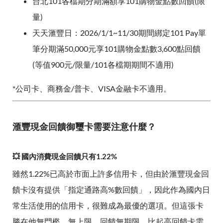
台北101各檔期分期滿額享101購物金點數回饋(限
量)
天天滙豐日：2026/1/1~11/30期間綁定101 Pay單
筆分期滿50,000元享101購物金點數3,600點回饋
(等值900元/限量/101各檔期期間不適用)
*公司卡、商務金/普卡、VISA金融卡不適用。
滙豐現金回饋御璽卡需要注意什麼？
💥 國內消費現金回饋只有1.22%
雖然1.22%已高於市面上許多信用卡，但由於滙豐現金回
饋卡沒有提供「指定通路高%數回饋」，因此作為國內日
常生活使用的信用卡，很難成為最優的選項。但這張卡
勝在他無門檻、無上限、回饋無期限，比起高回饋卡需