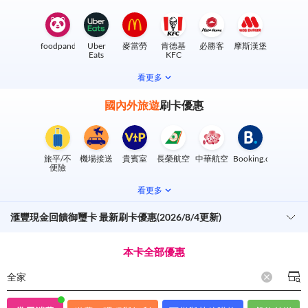
foodpanda
Uber
麥當勞
肯德基
必勝客
摩斯漢堡
Eats
KFC
看更多
國內外旅遊
刷卡優惠
旅平/不
機場接送
貴賓室
長榮航空
中華航空
Booking.com
便險
看更多
滙豐現金回饋御璽卡 最新刷卡優惠(2026/8/4更新)
本卡全部優惠
全家