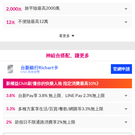
旅平險最高2000萬
2,000
萬
不便險最高12萬
12
萬
看更多
神組合搭配、賺更多
台新銀行Richart卡
官網申請
VISA 商務御璽
新權益Chill刷 懂你的快樂人格 指定消費最高10%》
3.8%
台新Pay享 3.8% 無上限、LINE Pay 2.3%無上限
3.3%
多種方案享生活/百貨/餐飲/網購等3.3%無上限
2%
節假日不限通路消費享2%無上限