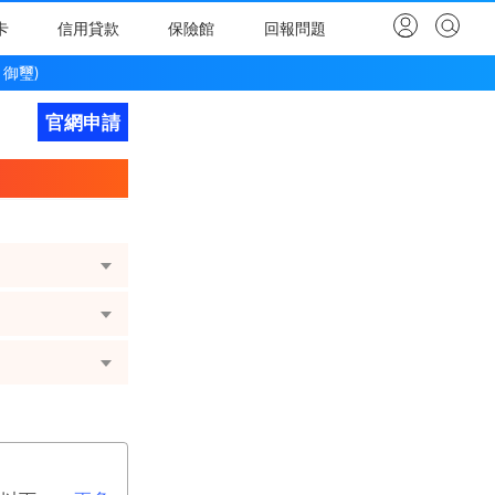
卡
信用貸款
保險館
回報問題
 御璽)
官網申請
立即申請