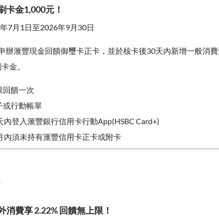
刷卡金1,000元！
年7月1日至2026年9月30日
申辦滙豐現金回饋御璽卡正卡，並於核卡後30天內新增一般消費達5
刷卡金。
限回饋一次
子或行動帳單
內登入滙豐銀行信用卡行動App(HSBC Card+)
個月內須未持有滙豐信用卡正卡或附卡
外消費享 2.22% 回饋無上限！