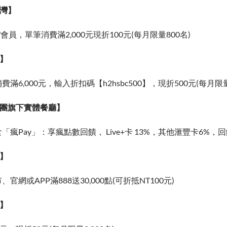
台灣】
會員，單筆消費滿2,000元現折100元(每月限量800名)
網】
滿6,000元，輸入折扣碼【h2hsbc500】，現折500元(每月限量
集團旗下實體餐廳】
「瘋Pay」：享瘋點數回饋， Live+卡 13%，其他滙豐卡6%，
氏】
官網或APP滿888送30,000點(可折抵NT100元)
田】