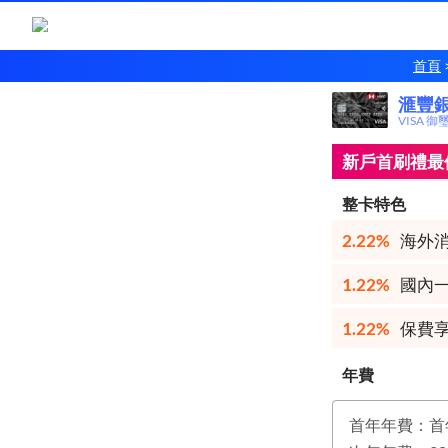
首頁
滙豐
滙豐
VISA 御
新戶首刷禮最優
整卡特色
2.22%
海外消
1.22%
國內一
1.22%
保費享
年費
首年年費：首