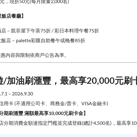
元，現折50元(每月限量2,000名)
星飯店餐廳】
店－凱菲屋下午茶75折 / 彩日本料理午餐75折
飯店－palette彩匯自助餐午或晚餐85折
優惠內容與限制依商戶公告為準。
遊/加油刷滙豐，最高享20,000元刷
1 – 2026.9.30
用卡 (不適用公司卡、商務金/普卡、VISA金融卡)
期刷滙豐 滿額最高享10,000元刷卡金】
分期消費金額達指定門檻並完成登錄(總計4,500名)，最高享10,