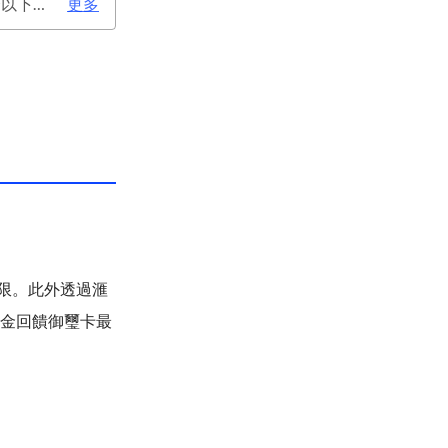
次年年費：2000元(有條件免年費), 不分新舊戶均享首年免年費，第二年起符合以下條件享年費優惠辦法： 1.使用非紙本帳單(電子帳單或行動帳單)終身免年費。 2.前一年消費滿8 萬或 12 次享次年免年費。
更多
上限。此外透過滙
現金回饋御璽卡最