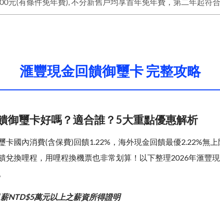
滙豐現金回饋御璽卡 完整攻略
饋御璽卡好嗎？適合誰？5大重點優惠解析
卡國內消費(含保費)回饋1.22%，海外現金回饋最優2.22%無
饋兌換哩程，用哩程換機票也非常划算！以下整理2026年滙豐
。
薪NTD$5萬元以上之薪資所得證明