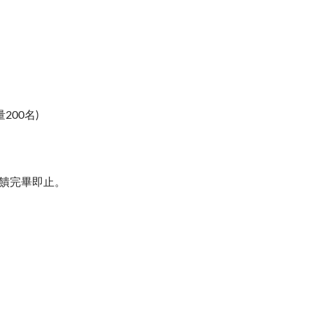
200名)
回饋完畢即止。