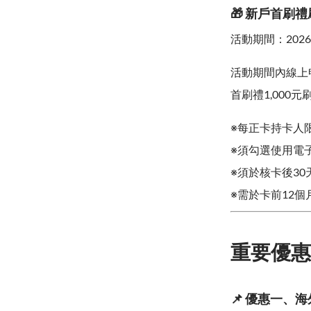
🎁 新戶首刷禮
活動期間：2026
活動期間內線上
首刷禮1,000元
※每正卡持卡人
※須勾選使用電
※須於核卡後30天
※需於卡前12
重要優惠
📌 優惠一、海