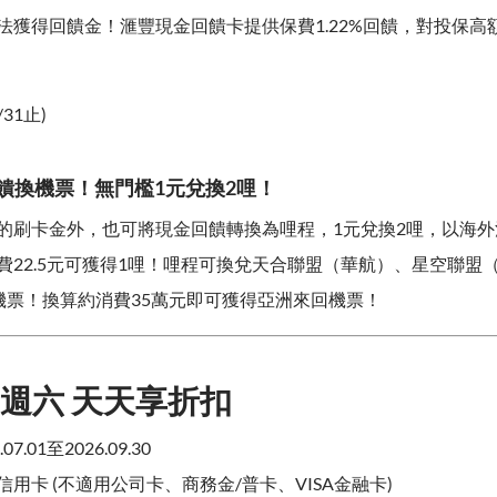
法獲得回饋金！滙豐現金回饋卡提供保費1.22%回饋，對投保高
/31止)
回饋換機票！無門檻1元兌換2哩！
的刷卡金外，也可將現金回饋轉換為哩程，1元兌換2哩，以海外消
費22.5元可獲得1哩！哩程可換兌天合聯盟（華航）、星空聯盟
)機票！換算約消費35萬元即可獲得亞洲來回機票！
到週六 天天享折扣
7.01至2026.09.30
用卡 (不適用公司卡、商務金/普卡、VISA金融卡)