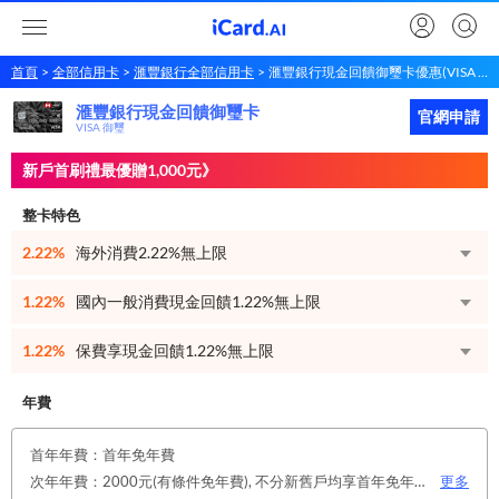
首頁
全部信用卡
滙豐銀行全部信用卡
滙豐銀行現金回饋御璽卡優惠(VISA 御璽)
滙豐銀行現金回饋御璽卡
滙豐銀行
現金回饋御璽卡
立即申請
官網申請
VISA 御璽
新戶首刷禮最優贈1,000元》
整卡特色
2.22%
海外消費2.22%無上限
1.22%
國內一般消費現金回饋1.22%無上限
1.22%
保費享現金回饋1.22%無上限
年費
首年年費：首年免年費
次年年費：2000元(有條件免年費), 不分新舊戶均享首年免年費，第二年起符合以下條件享年費優惠辦法： 1.使用非紙本帳單(電子帳單或行動帳單)終身免年費。 2.前一年消費滿8 萬或 12 次享次年免年費。
更多