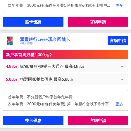
次年年費：3000元(有條件免年費), 使用帳單e化或玉山帳戶自動扣繳信用卡款或任消費一筆享免年費優惠。
更多
整卡優惠
官網申請
滙豐銀行Live+現金回饋卡
官網申請
VISA 御璽
新戶享首刷好禮1,000元 》
4.88%
購物/餐飲/娛樂三大通路 最高4.88%
5.88%
精選國家餐飲優惠 最高5.88%
首年年費：不分新舊戶均享首年免年費
次年年費：2000元(有條件免年費), 第二年起符合以下條件享年費優惠辦法 • 使用非紙本帳單(電子帳單或行動帳單)終身免年費 • 前一年消費滿 8 萬或 12 次享次年免年費
更多
整卡優惠
官網申請