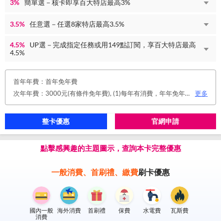
3%
簡單選－核卡即享百大特店最高3%
3.5%
任意選－任選8家特店最高3.5%
4.5%
UP選－完成指定任務或用149點訂閱，享百大特店最高
4.5%
首年年費：首年免年費
次年年費：3000元(有條件免年費), (1)每年有消費，年年免年費。或(2)同時使用玉山帳戶自動扣繳信用卡款及帳單e化期間享免年費優惠。
更多
整卡優惠
官網申請
點擊感興趣的主題圖示，查詢本卡完整優惠
一般消費、首刷禮、繳費
刷卡優惠
國內一般
海外消費
首刷禮
保費
水電費
瓦斯費
消費