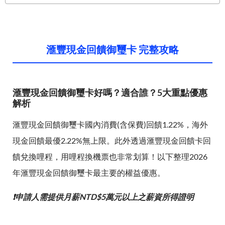
滙豐現金回饋御璽卡 完整攻略
滙豐現金回饋御璽卡好嗎？適合誰？5大重點優惠
解析
滙豐現金回饋御璽卡國內消費(含保費)回饋1.22%，海外
現金回饋最優2.22%無上限。此外透過滙豐現金回饋卡回
饋兌換哩程，用哩程換機票也非常划算！以下整理2026
年滙豐現金回饋御璽卡最主要的權益優惠。
❗申請人需提供月薪NTD$5萬元以上之薪資所得證明