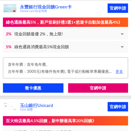
永豐銀行現金回饋Green卡
官網申請
Mastercard 鈦金商務
綠色通路最高5%，新戶首刷好禮3選1+悠遊卡自動加值最高4%》
2%
現金回饋最優 2%，無上限!
5%
綠色通路消費最高5%現金回饋
首年年費：首年免年費。
次年年費：3000元(有條件免年費), 電子或行動帳單專屬優惠： 申請信用卡電子或行動對帳單且取消實體帳單，於電子/行動帳單申請期間，正、附卡皆享免年費之優惠。 年度消費減免辦法： 第2年起，以收取年費當年前12個月累計消費滿NT$150,000或不限金額消費12次，即免收次年年費。 年費：正卡NT$3,000、附卡NT$1,500，附卡6張(含)以內免年費。
更多
整卡優惠
官網申請
玉山銀行Unicard
官網申請
VISA 御璽
百大特店最高4.5%回饋，新申辦最高享20%回饋》