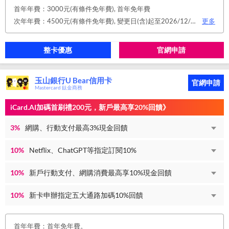
首年年費：3000元(有條件免年費), 首年免年費
次年年費：4500元(有條件免年費), 變更日(含)起至2026/12/31止，符合原卡別之免年費消費條件 或 使用台新信用卡數位帳單(包含電子/行動帳單)且生效，即享免年費優惠。
更多
整卡優惠
官網申請
玉山銀行U Bear信用卡
官網申請
Mastercard 鈦金商務
iCard.AI加碼首刷禮200元，新戶最高享20%回饋》
3%
網購、行動支付最高3%現金回饋
10%
Netflix、ChatGPT等指定訂閱10%
10%
新戶行動支付、網購消費最高享10%現金回饋
10%
新卡申辦指定五大通路加碼10%回饋
首年年費：首年免年費。