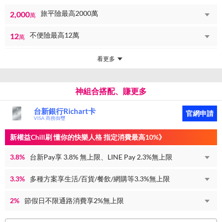
旅平險最高2000萬
2,000
萬
不便險最高12萬
12
萬
看更多
神組合搭配、賺更多
台新銀行Richart卡
官網申請
VISA 商務御璽
新權益Chill刷 懂你的快樂人格 指定消費最高10%》
3.8%
台新Pay享 3.8% 無上限、LINE Pay 2.3%無上限
3.3%
多種方案享生活/百貨/餐飲/網購等3.3%無上限
2%
節假日不限通路消費享2%無上限