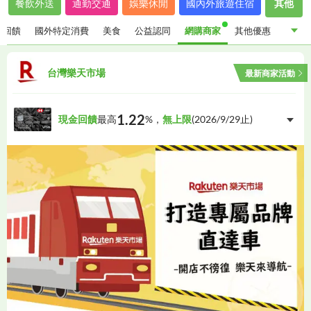
餐飲外送
通勤交通
娛樂休閒
國內外旅遊住宿
其他
金回饋
國外特定消費
美食
公益認同
網購商家
其他優惠
指定通路現金回饋
國外特定消費
美食
公益認同
台灣樂天市場
最新商家活動
網購商家
其他優惠
1.22
現金回饋
最高
%，
無上限
(
2026/9/29
止)