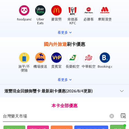
foodpanda
Uber
麥當勞
肯德基
必勝客
摩斯漢堡
Eats
KFC
看更多
國內外旅遊
刷卡優惠
旅平/不
機場接送
貴賓室
長榮航空
中華航空
Booking.com
便險
看更多
滙豐現金回饋御璽卡 最新刷卡優惠(2026/8/4更新)
本卡全部優惠
台灣樂天市場