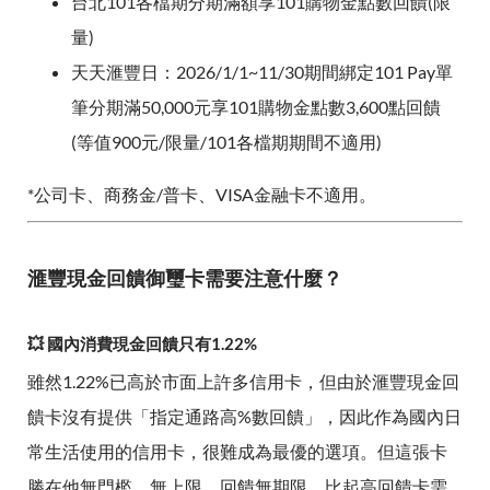
台北101各檔期分期滿額享101購物金點數回饋(限
量)
天天滙豐日：2026/1/1~11/30期間綁定101 Pay單
筆分期滿50,000元享101購物金點數3,600點回饋
(等值900元/限量/101各檔期期間不適用)
*公司卡、商務金/普卡、VISA金融卡不適用。
滙豐現金回饋御璽卡需要注意什麼？
💥 國內消費現金回饋只有1.22%
雖然1.22%已高於市面上許多信用卡，但由於滙豐現金回
饋卡沒有提供「指定通路高%數回饋」，因此作為國內日
常生活使用的信用卡，很難成為最優的選項。但這張卡
勝在他無門檻、無上限、回饋無期限，比起高回饋卡需