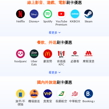
線上影音、遊戲、電影
刷卡優惠
Netflix
Disney+
Spotify
YouTube
KKBOX
Steam
Premium
看更多
餐飲、外送
刷卡優惠
foodpanda
Uber
麥當勞
肯德基
必勝客
摩斯漢堡
Eats
KFC
看更多
國內外旅遊
刷卡優惠
旅平/不
機場接送
貴賓室
長榮航空
中華航空
Booking.com
便險