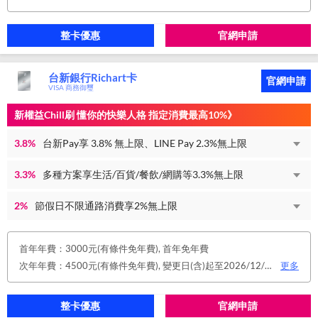
整卡優惠
官網申請
台新銀行Richart卡
官網申請
VISA 商務御璽
新權益Chill刷 懂你的快樂人格 指定消費最高10%》
3.8%
台新Pay享 3.8% 無上限、LINE Pay 2.3%無上限
3.3%
多種方案享生活/百貨/餐飲/網購等3.3%無上限
2%
節假日不限通路消費享2%無上限
首年年費：3000元(有條件免年費), 首年免年費
次年年費：4500元(有條件免年費), 變更日(含)起至2026/12/31止，符合原卡別之免年費消費條件 或 使用台新信用卡數位帳單(包含電子/行動帳單)且生效，即享免年費優惠。
更多
整卡優惠
官網申請