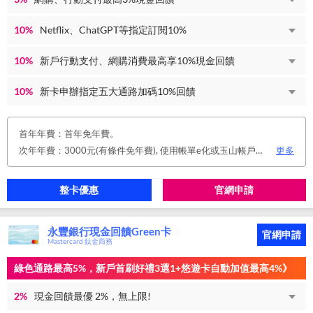
10%
Netflix、ChatGPT等指定訂閱10%
10%
新戶行動支付、網購消費最高享10%現金回饋
10%
新卡申辦指定五大通路加碼10%回饋
首年年費：首年免年費。
次年年費：3000元(有條件免年費), 使用帳單e化或玉山帳戶自動扣繳信用卡款或任消費一筆享免年費優惠。
更多
整卡優惠
官網申請
永豐銀行現金回饋Green卡
官網申請
Mastercard 鈦金商務
綠色通路最高5%，新戶首刷好禮3選1+悠遊卡自動加值最高4%》
2%
現金回饋最優 2%，無上限!