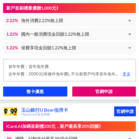
新戶首刷禮最優贈1,000元》
2.22%
海外消費2.22%無上限
1.22%
國內一般消費現金回饋1.22%無上限
1.22%
保費享現金回饋1.22%無上限
首年年費：首年免年費
次年年費：2000元(有條件免年費), 不分新舊戶均享首年免年費，第二年起符合以下條件享年費優惠辦法： 1.使用非紙本帳單(電子帳單或行動帳單)終身免年費。 2.前一年消費滿8 萬或 12 次享次年免年費。
更多
整卡優惠
官網申請
玉山銀行U Bear信用卡
官網申請
Mastercard 鈦金商務
iCard.AI加碼首刷禮200元，新戶最高享20%回饋》
3%
網購、行動支付最高3%現金回饋