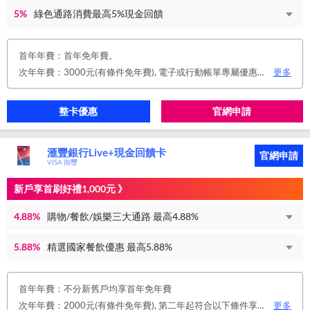
5%
綠色通路消費最高5%現金回饋
首年年費：首年免年費。
次年年費：3000元(有條件免年費), 電子或行動帳單專屬優惠： 申請信用卡電子或行動對帳單且取消實體帳單，於電子/行動帳單申請期間，正、附卡皆享免年費之優惠。 年度消費減免辦法： 第2年起，以收取年費當年前12個月累計消費滿NT$150,000或不限金額消費12次，即免收次年年費。 年費：正卡NT$3,000、附卡NT$1,500，附卡6張(含)以內免年費。
更多
整卡優惠
官網申請
滙豐銀行Live+現金回饋卡
官網申請
VISA 御璽
新戶享首刷好禮1,000元 》
4.88%
購物/餐飲/娛樂三大通路 最高4.88%
5.88%
精選國家餐飲優惠 最高5.88%
首年年費：不分新舊戶均享首年免年費
次年年費：2000元(有條件免年費), 第二年起符合以下條件享年費優惠辦法 • 使用非紙本帳單(電子帳單或行動帳單)終身免年費 • 前一年消費滿 8 萬或 12 次享次年免年費
更多