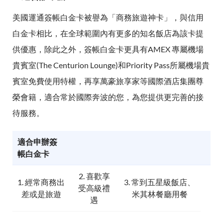
美國運通簽帳白金卡被譽為「商務旅遊神卡」，與信用
白金卡相比，在全球範圍內有更多的知名飯店為該卡提
供優惠，除此之外，簽帳白金卡更具有AMEX 專屬機場
貴賓室(The Centurion Lounge)和Priority Pass所屬機場貴
賓室免費使用特權，再享萬豪旅享家等國際酒店集團尊
榮會籍，適合常於國際奔波的您，為您提供更完善的接
待服務。
適合申辦簽
帳白金卡
2. 喜歡享
1. 經常商務出
3. 常到五星級飯店、
受高級禮
差或是旅遊
米其林餐廳用餐
遇