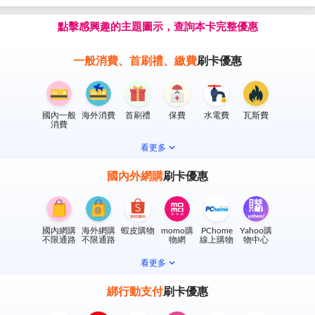
點擊感興趣的主題圖示，查詢本卡完整優惠
一般消費、首刷禮、繳費
刷卡優惠
國內一般
海外消費
首刷禮
保費
水電費
瓦斯費
消費
看更多
國內外網購
刷卡優惠
國內網購
海外網購
蝦皮購物
momo購
PChome
Yahoo購
不限通路
不限通路
物網
線上購物
物中心
看更多
綁行動支付
刷卡優惠