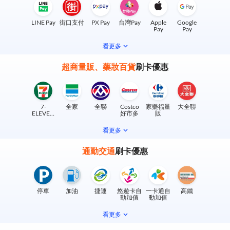
LINE Pay
街口支付
PX Pay
台灣Pay
Apple
Google
Pay
Pay
看更多
超商量販、藥妝百貨
刷卡優惠
7-
全家
全聯
Costco
家樂福量
大全聯
ELEVEN
好市多
販
實體門市
看更多
通勤交通
刷卡優惠
停車
加油
捷運
悠遊卡自
一卡通自
高鐵
動加值
動加值
看更多