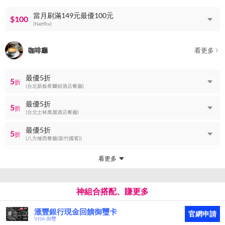
當月刷滿149元最優100元
$100
(Netflix)
咖啡廳
看更多
最優5折
5
折
(台北新板希爾頓酒店餐廳)
最優5折
5
折
(台北士林萬麗酒店餐廳)
最優5折
5
折
(八方燴西餐廳(新竹國賓))
看更多
神組合搭配、賺更多
滙豐銀行現金回饋御璽卡
官網申請
VISA 御璽