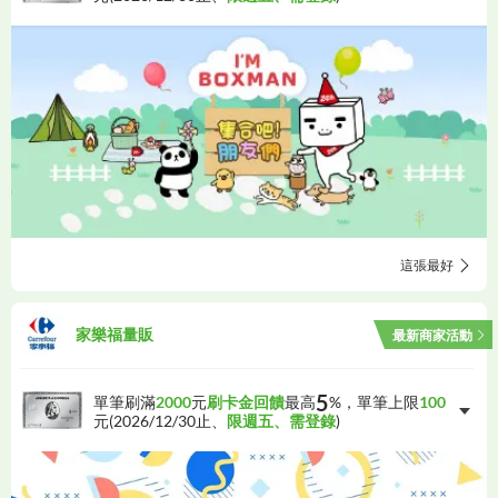
這張最好
家樂福量販
最新商家活動
5
單筆刷滿
2000
元
刷卡金回饋
最高
%，單筆上限
100
元(
2026/12/30
止、
限週五、需登錄
)