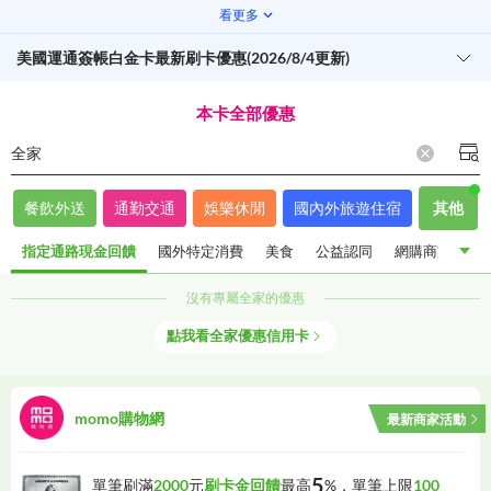
看更多
美國運通簽帳白金卡最新刷卡優惠(2026/8/4更新)
本卡全部優惠
全家
餐飲外送
通勤交通
娛樂休閒
國內外旅遊住宿
其他
指定通路現金回饋
國外特定消費
美食
公益認同
網購商家
其
沒有專屬
全家
的優惠
指定通路現金回饋
國外特定消費
美食
公益認同
點我看
全家
優惠信用卡
網購商家
其他優惠
momo購物網
最新商家活動
5
單筆刷滿
2000
元
刷卡金回饋
最高
%，單筆上限
100