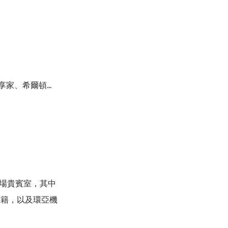
、希爾頓...
機場貴賓室，其中
貴賓室會籍，以及環亞機