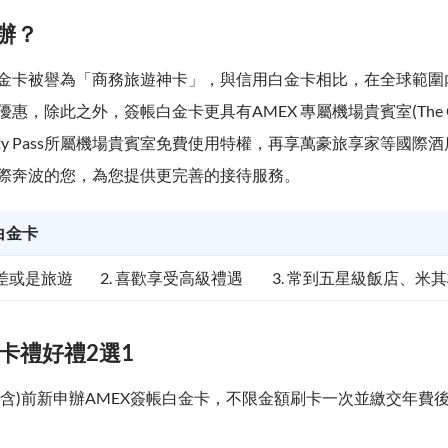
辦？
金卡被譽為「商務旅遊神卡」，與信用白金卡相比，在全球範圍
惠，除此之外，簽帳白金卡更具有AMEX 專屬機場貴賓室(The Cen
riority Pass所屬機場貴賓室免費使用特權，再享萬豪旅享家等國
際奔波的您，為您提供更完善的接待服務。
白金卡
出差或是旅遊
2. 喜歡享受高級禮遇
3. 常到五星級飯店、米
刷卡禮好禮2選1
0日(含)前新申辦AMEX簽帳白金卡，不限金額刷卡一次並繳交年費