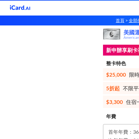
首頁
全部
美國
美國
America
新申辦享刷卡禮
整卡特色
$25,000
限時
5折起
不限平
$3,300
住宿一
年費
首年年費：36