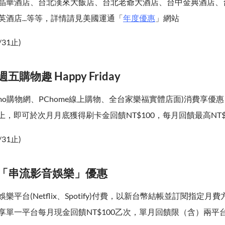
晶華酒店、台北漢來大飯店、台北老爺大酒店、台中金典酒店、
酒店...等等，詳情請見美國運通「
年度優惠
」網站
/31止)
五購物趣 Happy Friday
mo購物網、PChome線上購物、全台家樂福實體店面)消費享優
含)以上，即可於次月月底獲得刷卡金回饋NT$100，每月回饋最高NT$
/31止)
、「串流影音娛樂」優惠
樂平台(Netflix、Spotify)付費，以新台幣結帳並訂閱指定月
享單一平台每月現金回饋NT$100乙次，單月回饋限（含）兩平