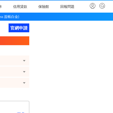
卡
信用貸款
保險館
回報問題
ss 簽帳白金)
官網申請
立即申請