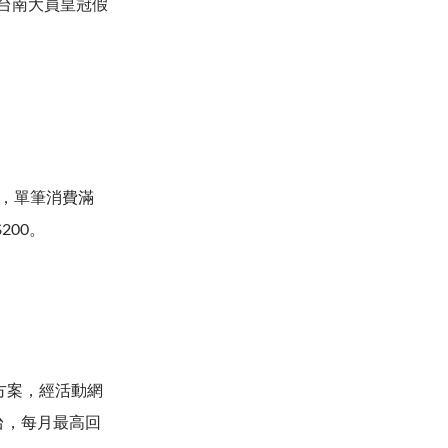
台南大員皇冠假
惠，單筆消費滿
200。
費方案，經活動網
台，每月最高回