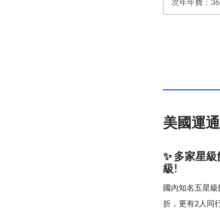
次年年費：36
美國運通
✨ 多家星
級!
國內知名五星級
折，更有2人同行