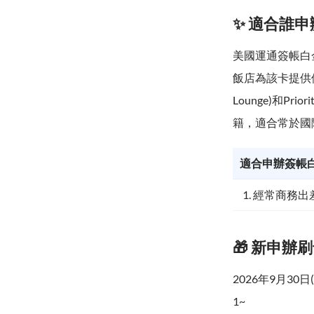
✨ 適合誰申
美國運通簽帳白
飯店為該卡提供優
Lounge)和P
籍，適合常於國
適合申辦簽帳
1. 經常商務
🎁 新申辦
2026年9月3
1~