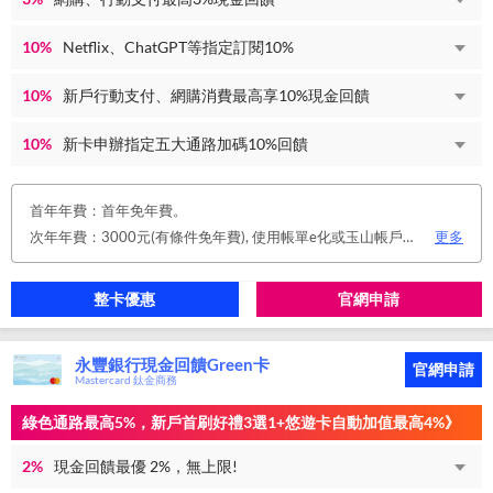
10%
Netflix、ChatGPT等指定訂閱10%
10%
新戶行動支付、網購消費最高享10%現金回饋
10%
新卡申辦指定五大通路加碼10%回饋
首年年費：首年免年費。
次年年費：3000元(有條件免年費), 使用帳單e化或玉山帳戶自動扣繳信用卡款或任消費一筆享免年費優惠。
更多
整卡優惠
官網申請
永豐銀行現金回饋Green卡
官網申請
Mastercard 鈦金商務
綠色通路最高5%，新戶首刷好禮3選1+悠遊卡自動加值最高4%》
2%
現金回饋最優 2%，無上限!