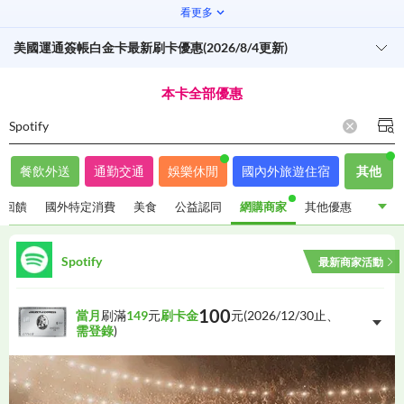
看更多
美國運通簽帳白金卡最新刷卡優惠(2026/8/4更新)
本卡全部優惠
Spotify
餐飲外送
通勤交通
娛樂休閒
國內外旅遊住宿
其他
金回饋
國外特定消費
美食
公益認同
網購商家
其他優惠
指定通路現金回饋
國外特定消費
美食
公益認同
Spotify
最新商家活動
網購商家
其他優惠
100
當月
刷滿
149
元
刷卡金
元(
2026/12/30
止、
需登錄
)