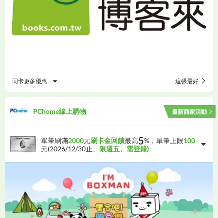
同卡更多優惠
這張最好
PChome線上購物
最新商家活動
5
單筆刷滿
2000
元
刷卡金回饋
最高
%，單筆上限
100
元(
2026/12/30
止、
限週五、需登錄
)