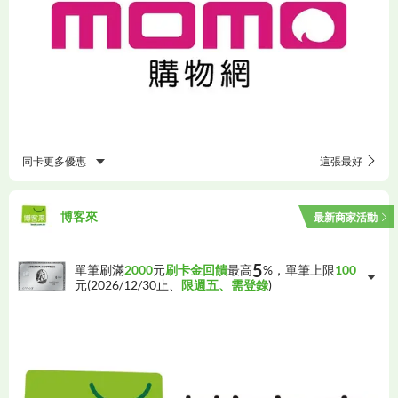
同卡更多優惠
這張最好
博客來
最新商家活動
5
單筆刷滿
2000
元
刷卡金回饋
最高
%，單筆上限
100
元(
2026/12/30
止、
限週五、需登錄
)