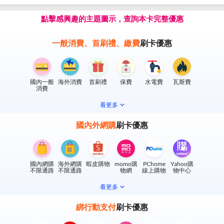
點擊感興趣的主題圖示，查詢本卡完整優惠
一般消費、首刷禮、繳費
刷卡優惠
國內一般
海外消費
首刷禮
保費
水電費
瓦斯費
消費
看更多
國內外網購
刷卡優惠
國內網購
海外網購
蝦皮購物
momo購
PChome
Yahoo購
不限通路
不限通路
物網
線上購物
物中心
看更多
綁行動支付
刷卡優惠