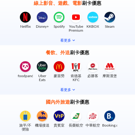
線上影音、遊戲、電影
刷卡優惠
Netflix
Disney+
Spotify
YouTube
KKBOX
Steam
Premium
看更多
餐飲、外送
刷卡優惠
foodpanda
Uber
麥當勞
肯德基
必勝客
摩斯漢堡
Eats
KFC
看更多
國內外旅遊
刷卡優惠
旅平/不
機場接送
貴賓室
長榮航空
中華航空
Booking.com
便險