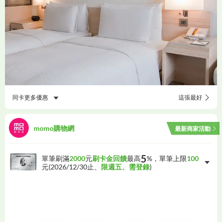
同卡更多優惠
這張最好
momo購物網
最新商家活動
5
單筆刷滿
2000
元
刷卡金回饋
最高
%，單筆上限
100
元(
2026/12/30
止、
限週五、需登錄
)