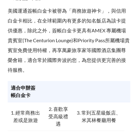
美國運通簽帳白金卡被譽為「商務旅遊神卡」，與信用
白金卡相比，在全球範圍內有更多的知名飯店為該卡提
供優惠，除此之外，簽帳白金卡更具有AMEX 專屬機場
貴賓室(The Centurion Lounge)和Priority Pass所屬機場貴
賓室免費使用特權，再享萬豪旅享家等國際酒店集團尊
榮會籍，適合常於國際奔波的您，為您提供更完善的接
待服務。
適合申辦簽
帳白金卡
2. 喜歡享
1. 經常商務出
3. 常到五星級飯店、
受高級禮
差或是旅遊
米其林餐廳用餐
遇