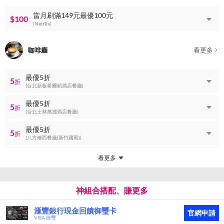
當月刷滿149元最優100元
$100
(Netflix)
咖啡廳
看更多
最優5折
5
折
(台北新板希爾頓酒店餐廳)
最優5折
5
折
(台北士林萬麗酒店餐廳)
最優5折
5
折
(八方燴西餐廳(新竹國賓))
看更多
神組合搭配、賺更多
滙豐銀行現金回饋御璽卡
官網申請
VISA 御璽