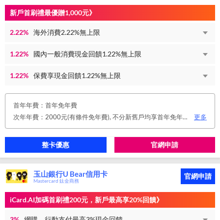
新戶首刷禮最優贈1,000元》
2.22%
海外消費2.22%無上限
1.22%
國內一般消費現金回饋1.22%無上限
1.22%
保費享現金回饋1.22%無上限
首年年費：首年免年費
次年年費：2000元(有條件免年費), 不分新舊戶均享首年免年費，第二年起符合以下條件享年費優惠辦法： 1.使用非紙本帳單(電子帳單或行動帳單)終身免年費。 2.前一年消費滿8 萬或 12 次享次年免年費。
更多
整卡優惠
官網申請
玉山銀行U Bear信用卡
官網申請
Mastercard 鈦金商務
iCard.AI加碼首刷禮200元，新戶最高享20%回饋》
3%
網購、行動支付最高3%現金回饋