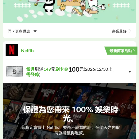
同卡更多優惠
這張最好
Netflix
最新商家活動
100
當月
刷滿
149
元
刷卡金
元(
2026/12/30
止、
需登錄
)