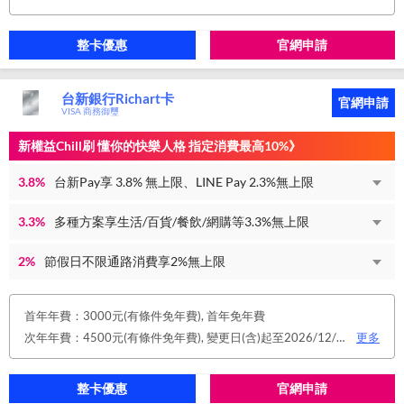
整卡優惠
官網申請
台新銀行Richart卡
官網申請
VISA 商務御璽
新權益Chill刷 懂你的快樂人格 指定消費最高10%》
3.8%
台新Pay享 3.8% 無上限、LINE Pay 2.3%無上限
3.3%
多種方案享生活/百貨/餐飲/網購等3.3%無上限
2%
節假日不限通路消費享2%無上限
首年年費：3000元(有條件免年費), 首年免年費
次年年費：4500元(有條件免年費), 變更日(含)起至2026/12/31止，符合原卡別之免年費消費條件 或 使用台新信用卡數位帳單(包含電子/行動帳單)且生效，即享免年費優惠。
更多
整卡優惠
官網申請