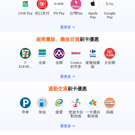
LINE Pay
街口支付
PX Pay
台灣Pay
Apple
Google
Pay
Pay
看更多
超商量販、藥妝百貨
刷卡優惠
7-
全家
全聯
Costco
家樂福量
大全聯
ELEVEN
好市多
販
實體門市
看更多
通勤交通
刷卡優惠
停車
加油
捷運
悠遊卡自
一卡通自
高鐵
動加值
動加值
看更多