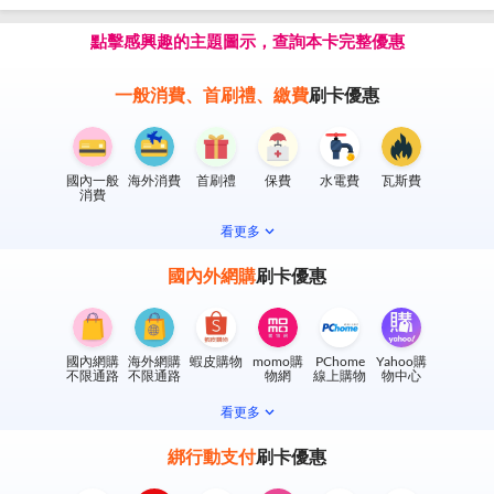
點擊感興趣的主題圖示，查詢本卡完整優惠
一般消費、首刷禮、繳費
刷卡優惠
國內一般
海外消費
首刷禮
保費
水電費
瓦斯費
消費
看更多
國內外網購
刷卡優惠
國內網購
海外網購
蝦皮購物
momo購
PChome
Yahoo購
不限通路
不限通路
物網
線上購物
物中心
看更多
綁行動支付
刷卡優惠