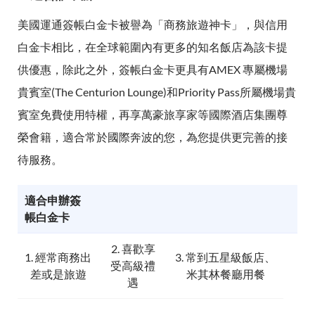
美國運通簽帳白金卡被譽為「商務旅遊神卡」，與信用
白金卡相比，在全球範圍內有更多的知名飯店為該卡提
供優惠，除此之外，簽帳白金卡更具有AMEX 專屬機場
貴賓室(The Centurion Lounge)和Priority Pass所屬機場貴
賓室免費使用特權，再享萬豪旅享家等國際酒店集團尊
榮會籍，適合常於國際奔波的您，為您提供更完善的接
待服務。
適合申辦簽
帳白金卡
2. 喜歡享
1. 經常商務出
3. 常到五星級飯店、
受高級禮
差或是旅遊
米其林餐廳用餐
遇