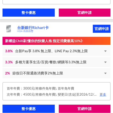
整卡優惠
官網申請
台新銀行Richart卡
官網申請
VISA 商務御璽
新權益Chill刷 懂你的快樂人格 指定消費最高10%》
3.8%
台新Pay享 3.8% 無上限、LINE Pay 2.3%無上限
3.3%
多種方案享生活/百貨/餐飲/網購等3.3%無上限
2%
節假日不限通路消費享2%無上限
首年年費：3000元(有條件免年費), 首年免年費
次年年費：4500元(有條件免年費), 變更日(含)起至2026/12/31止，符合原卡別之免年費消費條件 或 使用台新信用卡數位帳單(包含電子/行動帳單)且生效，即享免年費優惠。
更多
整卡優惠
官網申請