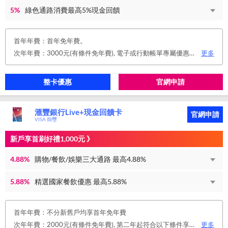
5%
綠色通路消費最高5%現金回饋
首年年費：首年免年費。
次年年費：3000元(有條件免年費), 電子或行動帳單專屬優惠： 申請信用卡電子或行動對帳單且取消實體帳單，於電子/行動帳單申請期間，正、附卡皆享免年費之優惠。 年度消費減免辦法： 第2年起，以收取年費當年前12個月累計消費滿NT$150,000或不限金額消費12次，即免收次年年費。 年費：正卡NT$3,000、附卡NT$1,500，附卡6張(含)以內免年費。
更多
整卡優惠
官網申請
滙豐銀行Live+現金回饋卡
官網申請
VISA 御璽
新戶享首刷好禮1,000元 》
4.88%
購物/餐飲/娛樂三大通路 最高4.88%
5.88%
精選國家餐飲優惠 最高5.88%
首年年費：不分新舊戶均享首年免年費
次年年費：2000元(有條件免年費), 第二年起符合以下條件享年費優惠辦法 • 使用非紙本帳單(電子帳單或行動帳單)終身免年費 • 前一年消費滿 8 萬或 12 次享次年免年費
更多