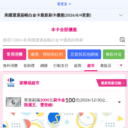
看更多
美國運通簽帳白金卡最新刷卡優惠(2026/8/4更新)
本卡全部優惠
搜尋7,000+有
美國運通簽帳白金卡
優惠的商家
常用消費
繳費、哩程與紅利
百貨與其他購物
餐飲外送
海外消費
首刷禮
網購
行動支付
超商
超市
量販店
國內一般消費
海外消費
首刷禮
網購
行動支付
家樂福超市
最新商家活動
超商
超市
量販店
100
單筆刷滿
2000
元
刷卡金
元(
2026/12/30
止、
限週五、需登錄
)