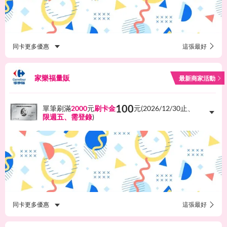
同卡更多優惠
這張最好
家樂福量販
最新商家活動
100
單筆刷滿
2000
元
刷卡金
元(
2026/12/30
止、
限週五、需登錄
)
同卡更多優惠
這張最好