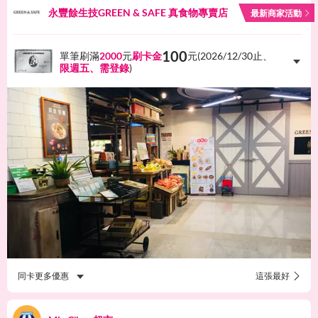
永豐餘生技GREEN & SAFE 真食物專賣店
最新商家活動
100
單筆刷滿
2000
元
刷卡金
元(
2026/12/30
止、
限週五、需登錄
)
同卡更多優惠
這張最好