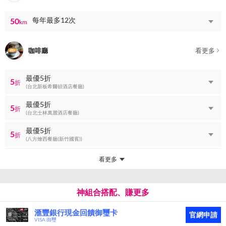
每年最多12次
50
km
咖啡廳
看更多
最優5折
5
折
(台北新板希爾頓酒店餐廳)
最優5折
5
折
(台北士林萬麗酒店餐廳)
最優5折
5
折
(八方燴西餐廳(新竹國賓))
看更多
神組合搭配、賺更多
滙豐銀行現金回饋御璽卡
官網申請
VISA 御璽