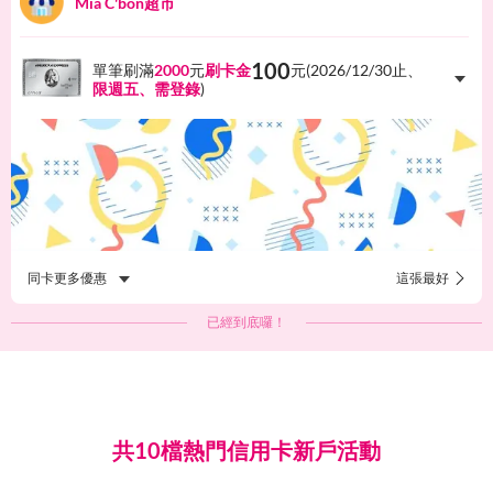
Mia C'bon超市
100
單筆刷滿
2000
元
刷卡金
元(
2026/12/30
止、
限週五、需登錄
)
同卡更多優惠
這張最好
已經到底囉！
共10檔熱門信用卡新戶活動