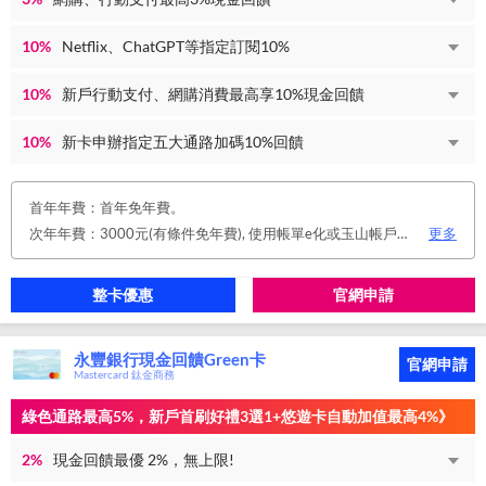
10%
Netflix、ChatGPT等指定訂閱10%
10%
新戶行動支付、網購消費最高享10%現金回饋
10%
新卡申辦指定五大通路加碼10%回饋
首年年費：首年免年費。
次年年費：3000元(有條件免年費), 使用帳單e化或玉山帳戶自動扣繳信用卡款或任消費一筆享免年費優惠。
更多
整卡優惠
官網申請
永豐銀行現金回饋Green卡
官網申請
Mastercard 鈦金商務
綠色通路最高5%，新戶首刷好禮3選1+悠遊卡自動加值最高4%》
2%
現金回饋最優 2%，無上限!