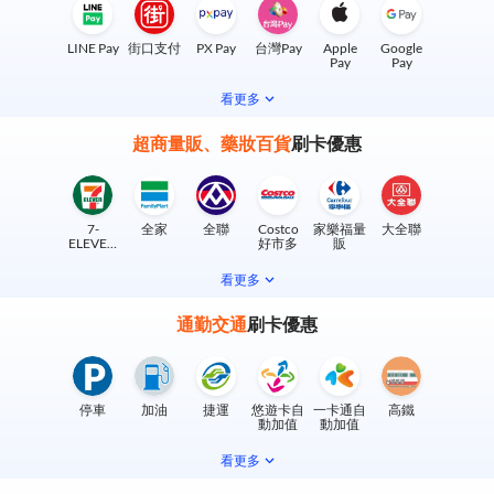
LINE Pay
街口支付
PX Pay
台灣Pay
Apple
Google
Pay
Pay
看更多
超商量販、藥妝百貨
刷卡優惠
7-
全家
全聯
Costco
家樂福量
大全聯
ELEVEN
好市多
販
實體門市
看更多
通勤交通
刷卡優惠
停車
加油
捷運
悠遊卡自
一卡通自
高鐵
動加值
動加值
看更多