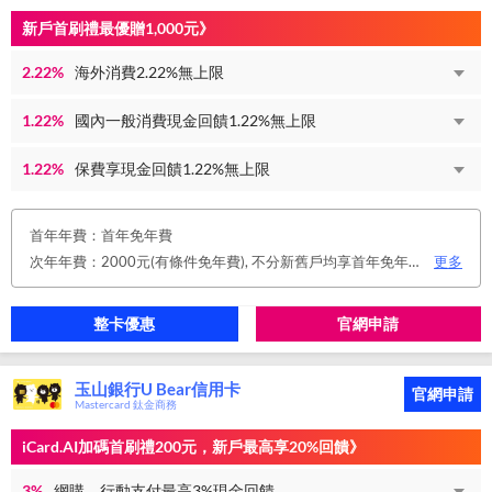
新戶首刷禮最優贈1,000元》
2.22%
海外消費2.22%無上限
1.22%
國內一般消費現金回饋1.22%無上限
1.22%
保費享現金回饋1.22%無上限
首年年費：首年免年費
次年年費：2000元(有條件免年費), 不分新舊戶均享首年免年費，第二年起符合以下條件享年費優惠辦法： 1.使用非紙本帳單(電子帳單或行動帳單)終身免年費。 2.前一年消費滿8 萬或 12 次享次年免年費。
更多
整卡優惠
官網申請
玉山銀行U Bear信用卡
官網申請
Mastercard 鈦金商務
iCard.AI加碼首刷禮200元，新戶最高享20%回饋》
3%
網購、行動支付最高3%現金回饋