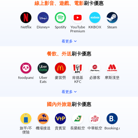
線上影音、遊戲、電影
刷卡優惠
Netflix
Disney+
Spotify
YouTube
KKBOX
Steam
Premium
看更多
餐飲、外送
刷卡優惠
foodpanda
Uber
麥當勞
肯德基
必勝客
摩斯漢堡
Eats
KFC
看更多
國內外旅遊
刷卡優惠
旅平/不
機場接送
貴賓室
長榮航空
中華航空
Booking.com
便險