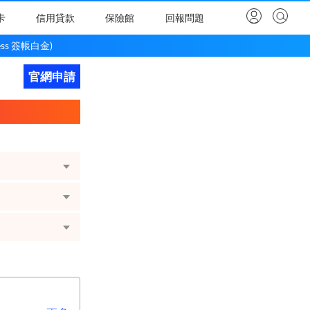
卡
信用貸款
保險館
回報問題
ss 簽帳白金)
官網申請
立即申請