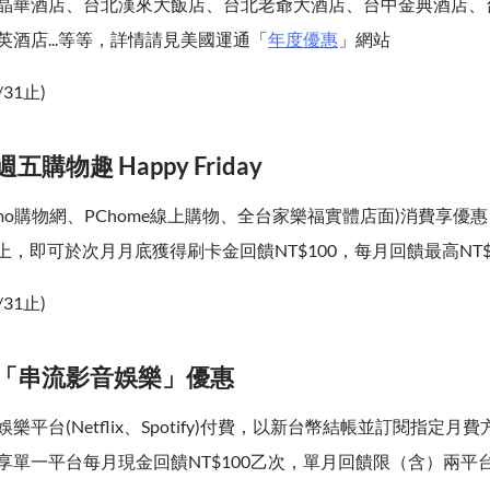
晶華酒店、台北漢來大飯店、台北老爺大酒店、台中金典酒店、
酒店...等等，詳情請見美國運通「
年度優惠
」網站
/31止)
五購物趣 Happy Friday
mo購物網、PChome線上購物、全台家樂福實體店面)消費享優
含)以上，即可於次月月底獲得刷卡金回饋NT$100，每月回饋最高NT$
/31止)
、「串流影音娛樂」優惠
樂平台(Netflix、Spotify)付費，以新台幣結帳並訂閱指定月
享單一平台每月現金回饋NT$100乙次，單月回饋限（含）兩平