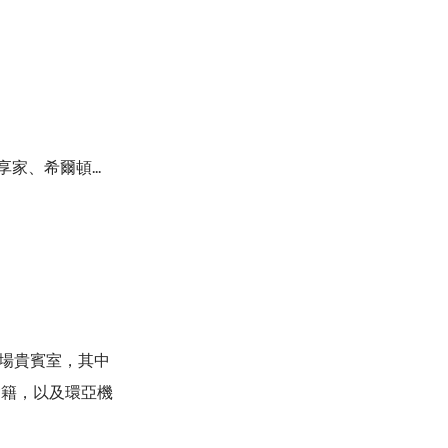
、希爾頓...
機場貴賓室，其中
貴賓室會籍，以及環亞機