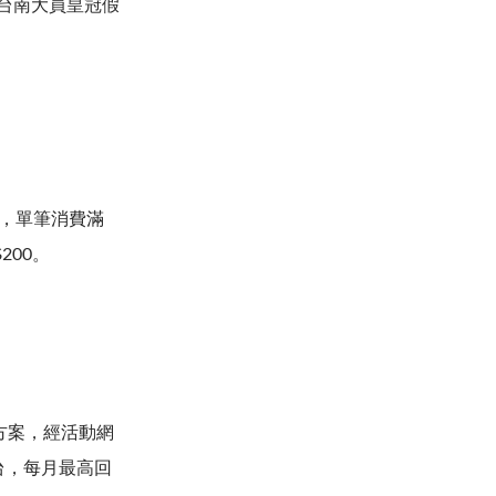
台南大員皇冠假
惠，單筆消費滿
200。
費方案，經活動網
台，每月最高回