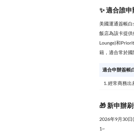
✨ 適合誰申
美國運通簽帳白
飯店為該卡提供優
Lounge)和P
籍，適合常於國
適合申辦簽帳
1. 經常商務
🎁 新申辦
2026年9月3
1~