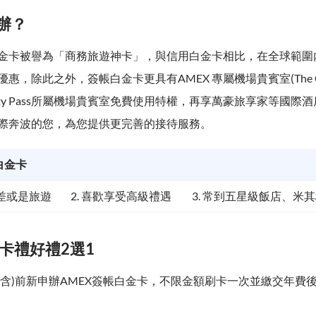
辦？
金卡被譽為「商務旅遊神卡」，與信用白金卡相比，在全球範圍
惠，除此之外，簽帳白金卡更具有AMEX 專屬機場貴賓室(The Cen
riority Pass所屬機場貴賓室免費使用特權，再享萬豪旅享家等國
際奔波的您，為您提供更完善的接待服務。
白金卡
出差或是旅遊
2. 喜歡享受高級禮遇
3. 常到五星級飯店、米
刷卡禮好禮2選1
0日(含)前新申辦AMEX簽帳白金卡，不限金額刷卡一次並繳交年費