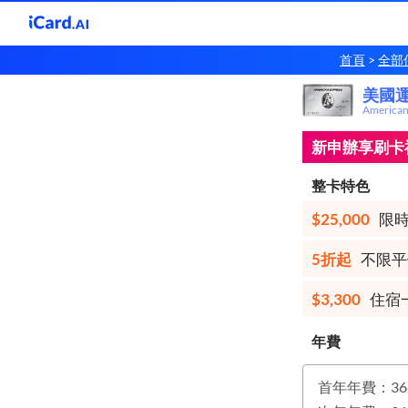
首頁
全部
美國
美國
America
新申辦享刷卡禮
整卡特色
$25,000
限時
5折起
不限平
$3,300
住宿一
年費
首年年費：36