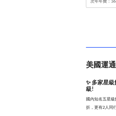
次年年費：36
美國運通
✨ 多家星
級!
國內知名五星級
折，更有2人同行